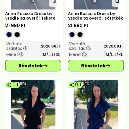
Anna Russo x Dress by
Anna Russo x Dress by
Szédi Rita overál, fekete
Szédi Rita overál, sötétkék
21 990
Ft
21 990
Ft
Várható
Várható
2026.08.11
2026.08.11
szállítás
szállítás
:
:
Méret
Méret
M/L, L/XL
M/L, L/XL
:
:
ÚJ
ÚJ