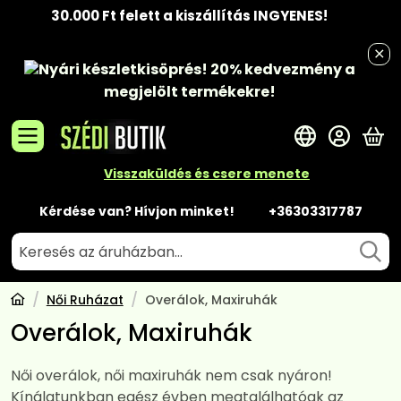
30.000 Ft felett a kiszállítás INGYENES!
Nyári készletkisöprés!
20% kedvezmény
a
megjelölt termékekre!
A 
Visszaküldés és csere menete
Kérdése van? Hívjon minket!
+36303317787
Női Ruházat
Overálok, Maxiruhák
Overálok, Maxiruhák
Női overálok, női maxiruhák nem csak nyáron!
Kínálatunkban egész évben megtalálhatóak az