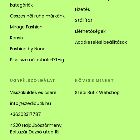
kategóriák
Fizetés
Összes női ruha márkánk
Szállítás
Mirage Fashion
Elérhetőségek
Rensix
Adatkezelési beállítások
Fashion by Nono
Plus size női ruhák 6XL-ig
ÜGYFÉLSZOLGÁLAT
KÖVESS MINKET
Visszaküldés és csere
Szédi Butik Webshop
info@szedibutik.hu
+36303317787
4220 Hajdúböszörmény,
Baltazár Dezső utca 18.