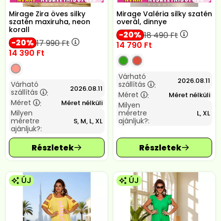
Mirage Zira öves silky
Mirage Valéria silky szatén
szatén maxiruha, neon
overál, dinnye
korall
20
18 490
Ft
20
17 990
Ft
14 790
Ft
14 390
Ft
Várható
2026.08.11
Várható
szállítás
:
2026.08.11
szállítás
:
Méret
Méret nélküli
:
Méret
Méret nélküli
:
Milyen
Milyen
méretre
L, XL
méretre
ajánljuk?:
S, M, L, XL
ajánljuk?:
ÚJ
ÚJ