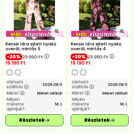
Rensix Idra ejtett nyakú
Rensix Idra ejtett nyakú
overál, mintás 5
overál, mintás 4
20
20
23 990
Ft
23 990
Ft
19 190
Ft
19 190
Ft
Várható
Várható
2026.08.11
2026.08.11
szállítás
szállítás
:
:
Méret
Méret
Méret nélküli
Méret nélküli
:
:
Milyen
Milyen
méretre
méretre
M, L
M, L
ajánljuk?:
ajánljuk?: