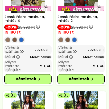
Rensix Fédra maxiruha,
Rensix Fédra maxiruha,
mintás 4
mintás 2
20
20
23 990
Ft
23 990
Ft
19 190
Ft
19 190
Ft
Várható
Várható
2026.08.11
2026.08.11
szállítás
szállítás
:
:
Méret
Méret
Méret nélküli
Méret nélküli
:
:
Milyen
Milyen
méretre
méretre
M, L, XL
M, L, XL
ajánljuk?:
ajánljuk?:
ÚJ
ÚJ