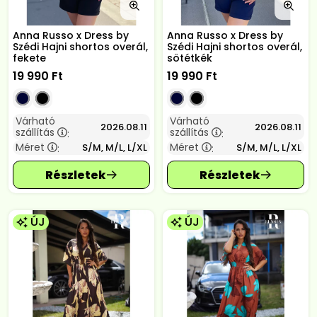
Anna Russo x Dress by
Anna Russo x Dress by
Szédi Hajni shortos overál,
Szédi Hajni shortos overál,
fekete
sötétkék
19 990
Ft
19 990
Ft
Várható
Várható
2026.08.11
2026.08.11
szállítás
szállítás
:
:
Méret
Méret
S/M, M/L, L/XL
S/M, M/L, L/XL
:
:
ÚJ
ÚJ