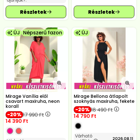
ajánljuk?:
ÚJ
Népszerű fazon
ÚJ
Mirage Vanília elől
Mirage Bellona átlapolt
csavart maxiruha, neon
szoknyás maxiruha, fekete
korall
20
18 490
Ft
20
17 990
Ft
14 790
Ft
14 390
Ft
Várható
2026.08.11