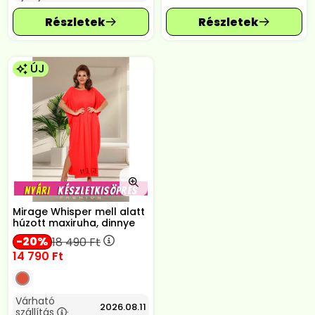
ÚJ
Mirage Whisper mell alatt
húzott maxiruha, dinnye
20
18 490
Ft
14 790
Ft
Várható
2026.08.11
szállítás
: