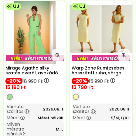
ÚJ
ÚJ
Mirage Agatha silky
Warp Zone Rumi zsebes
szatén overál, avokádó
hosszított ruha, sárga
20
20
18 990
Ft
15 990
Ft
15 190
Ft
12 790
Ft
Várható
Várható
2026.08.11
2026.08.11
szállítás
szállítás
:
:
Méret
Méret
Méret nélküli
S/M, L/XL
:
:
Milyen
méretre
M, L
ajánljuk?: