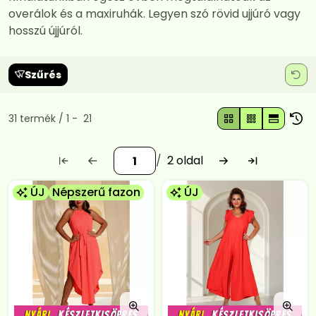
overálok és a maxiruhák. Legyen szó rövid ujjúró vagy
hosszú újjúról.
Szűrés
Összes termék a kategóriában
31
termék
1
21
2
ÚJ
Népszerű fazon
ÚJ