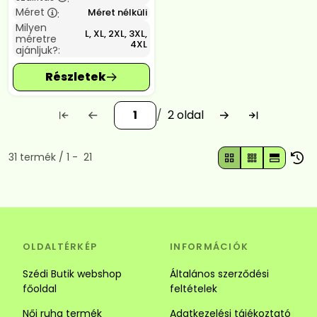
Méret
Méret nélküli
:
Milyen
L, XL, 2XL, 3XL,
méretre
4XL
ajánljuk?:
2
Összes termék a kategóriában
31
termék
1
21
OLDALTÉRKÉP
INFORMÁCIÓK
Szédi Butik webshop
Általános szerződési
főoldal
feltételek
Női ruha termék
Adatkezelési tájékoztató