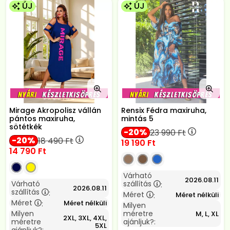
ÚJ
ÚJ
Mirage Akropolisz vállán
Rensix Fédra maxiruha,
pántos maxiruha,
mintás 5
sötétkék
20
23 990
Ft
20
18 490
Ft
19 190
Ft
14 790
Ft
Várható
2026.08.11
Várható
szállítás
:
2026.08.11
szállítás
:
Méret
Méret nélküli
:
Méret
Méret nélküli
:
Milyen
Milyen
méretre
M, L, XL
2XL, 3XL, 4XL,
méretre
ajánljuk?:
5XL