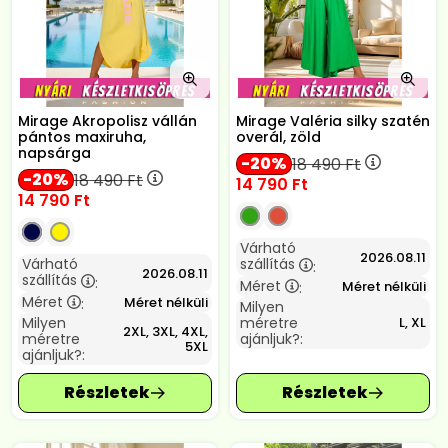
Mirage Akropolisz vállán
Mirage Valéria silky szatén
pántos maxiruha,
overál, zöld
napsárga
20
18 490
Ft
20
18 490
Ft
14 790
Ft
14 790
Ft
Várható
2026.08.11
Várható
szállítás
:
2026.08.11
szállítás
:
Méret
Méret nélküli
:
Méret
Méret nélküli
:
Milyen
Milyen
méretre
L, XL
2XL, 3XL, 4XL,
méretre
ajánljuk?:
5XL
ajánljuk?: