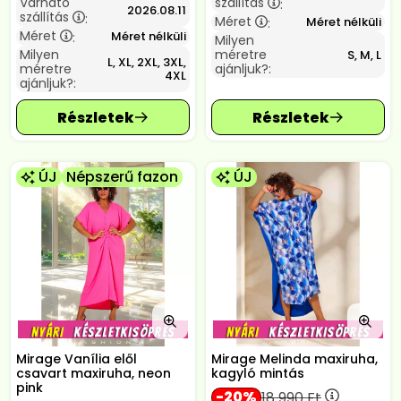
Várható
szállítás
:
2026.08.11
szállítás
:
Méret
Méret nélküli
:
Méret
Méret nélküli
:
Milyen
Milyen
méretre
S, M, L
L, XL, 2XL, 3XL,
méretre
ajánljuk?:
4XL
ajánljuk?:
ÚJ
Népszerű fazon
ÚJ
Mirage Vanília elől
Mirage Melinda maxiruha,
csavart maxiruha, neon
kagyló mintás
pink
20
18 990
Ft