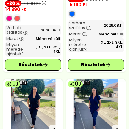
20
17 990
Ft
15 190
Ft
14 390
Ft
Várható
2026.08.11
Várható
szállítás
:
2026.08.11
szállítás
:
Méret
Méret nélküli
:
Méret
Méret nélküli
:
Milyen
XL, 2XL, 3XL,
Milyen
méretre
4XL
L, XL, 2XL, 3XL,
méretre
ajánljuk?:
4XL
ajánljuk?:
ÚJ
ÚJ