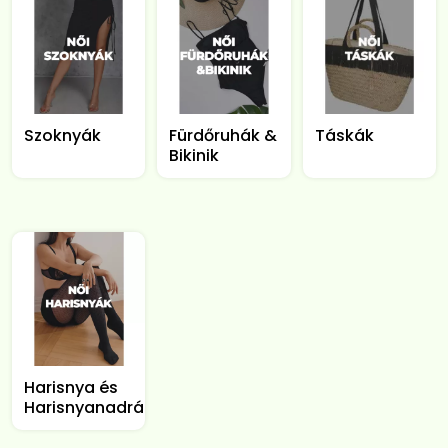
Szoknyák
Fürdőruhák &
Táskák
Bikinik
Harisnya és
Harisnyanadrág