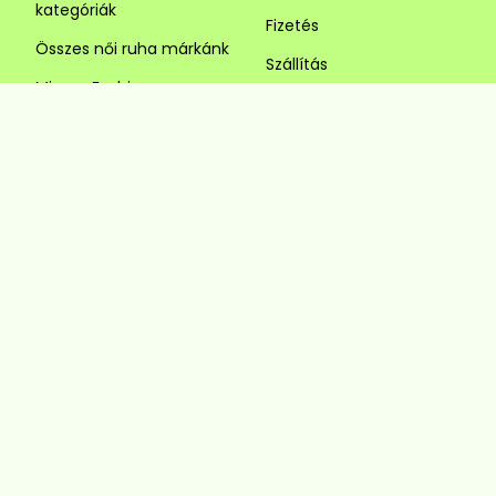
kategóriák
Fizetés
Összes női ruha márkánk
Szállítás
Mirage Fashion
Elérhetőségek
Rensix
Adatkezelési beállítások
Fashion by Nono
Plus size női ruhák 6XL-ig
ÜGYFÉLSZOLGÁLAT
KÖVESS MINKET
Visszaküldés és csere
Szédi Butik Webshop
info@szedibutik.hu
+36303317787
4220 Hajdúböszörmény,
Baltazár Dezső utca 18.