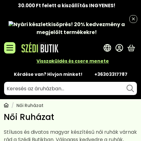
30.000 Ft felett a kiszállítás INGYENES!
Nyári készletkisöprés!
20% kedvezmény
a
megjelölt termékekre!
A 
Visszaküldés és csere menete
Kérdése van? Hívjon minket!
+36303317787
Női Ruházat
Női Ruházat
Stílusos és divatos magyar készítésű női ruhák várnak
rád a Szédi Butikban. Válogass kedvedre a ruhák,