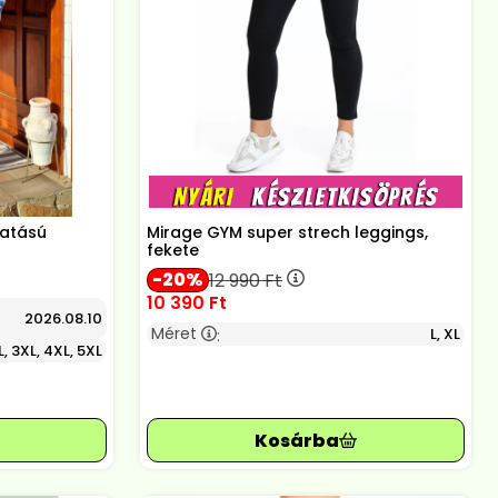
hatású
Mirage GYM super strech leggings,
fekete
20
12 990
Ft
10 390
Ft
2026.08.10
Méret
L, XL
:
L, 3XL, 4XL, 5XL