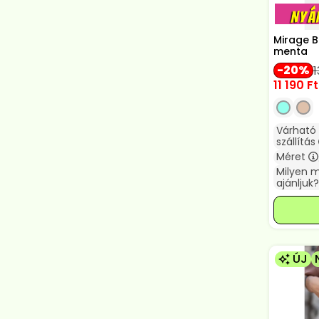
Mirage B
menta
20
1
11 190
Ft
Várható
szállítás
Méret
Milyen 
ajánljuk?
ÚJ