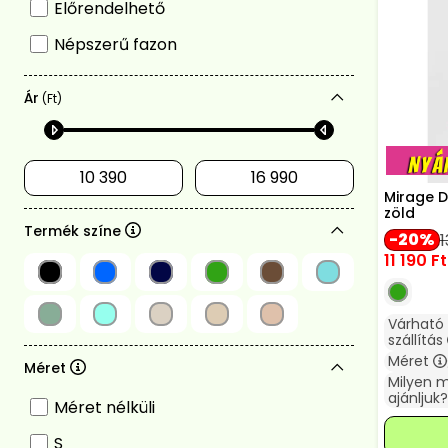
Előrendelhető
Népszerű fazon
Ár
(Ft)
Mirage D
zöld
Termék színe
20
1
11 190
Ft
Várható
szállítás
Méret
Méret
Milyen 
ajánljuk?
Méret nélküli
S