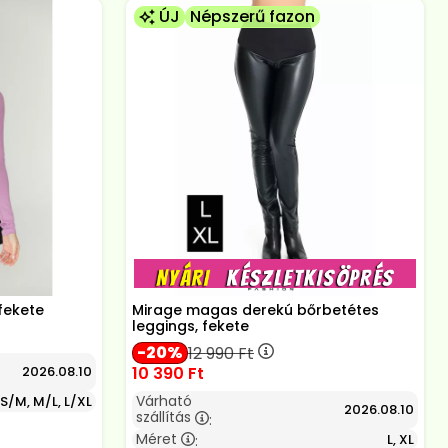
ÚJ
Népszerű fazon
fekete
Mirage magas derekú bőrbetétes
leggings, fekete
20
12 990
Ft
10 390
Ft
2026.08.10
Várható
S/M, M/L, L/XL
2026.08.10
szállítás
:
Méret
L, XL
: