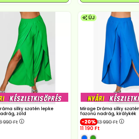
ÚJ
ráma silky szatén lepke
Mirage Dráma silky szaté
adrág, zöld
fazonú nadrág, királykék
20
3 990
Ft
13 990
Ft
11 190
Ft