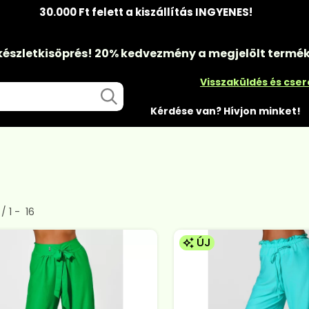
30.000 Ft felett a kiszállítás INGYENES!
készletkisöprés!
20% kedvezmény
a megjelölt termé
Visszaküldés és cse
Kérdése van? Hívjon minket!
rmék a kategóriában
1
16
ÚJ