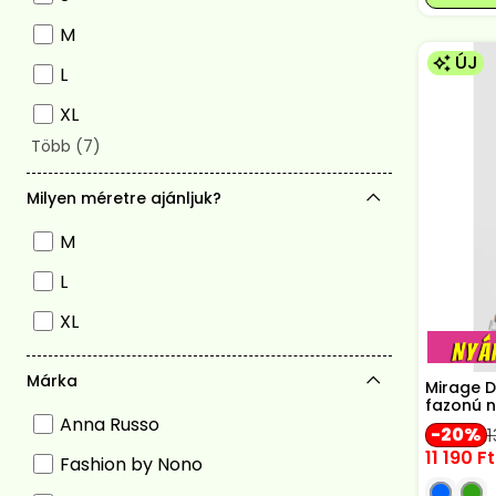
M
ÚJ
L
XL
Milyen méretre ajánljuk?
M
L
XL
Márka
Mirage D
fazonú n
Anna Russo
20
1
11 190
Ft
Fashion by Nono