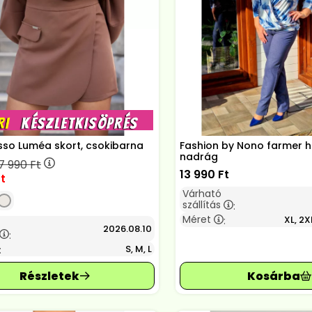
so Luméa skort, csokibarna
Fashion by Nono farmer 
nadrág
7 990
Ft
13 990
Ft
t
Várható
szállítás
:
Méret
XL, 2X
:
2026.08.10
:
S, M, L
: