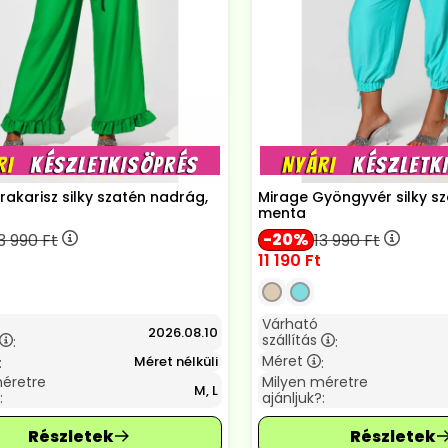
rakarisz silky szatén nadrág,
Mirage Gyöngyvér silky s
menta
20
3 990
Ft
13 990
Ft
11 190
Ft
Várható
2026.08.10
szállítás
:
:
Méret
Méret nélküli
:
:
méretre
Milyen méretre
M, L
:
ajánljuk?: