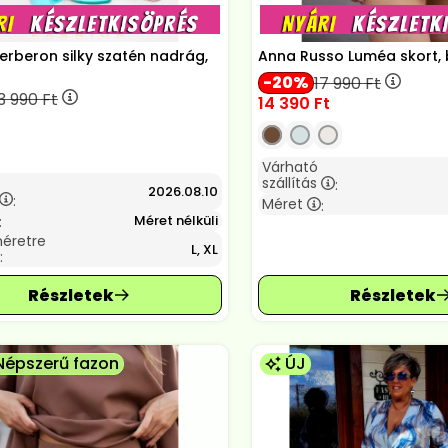
erberon silky szatén nadrág,
Anna Russo Luméa skort, 
20
17 990
Ft
3 990
Ft
14 390
Ft
Várható
szállítás
:
2026.08.10
:
Méret
:
Méret nélküli
:
méretre
L, XL
:
Népszerű fazon
ÚJ