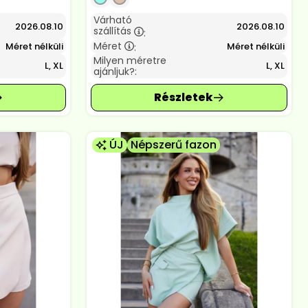
Várható
2026.08.10
2026.08.10
szállítás
:
Méret
Méret nélküli
Méret nélküli
:
Milyen méretre
L, XL
L, XL
ajánljuk?:
ÚJ
Népszerű fazon