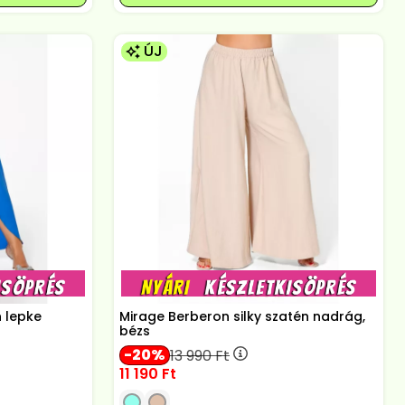
ÚJ
n lepke
Mirage Berberon silky szatén nadrág,
bézs
20
13 990
Ft
11 190
Ft