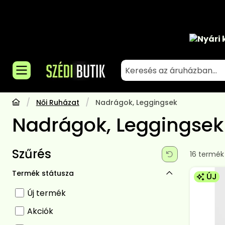
Nyári 
Női Ruházat
Nadrágok, Leggingsek
Nadrágok, Leggingsek
Szűrés
Összes te
16
termék
Termék státusza
ÚJ
Új termék
Akciók