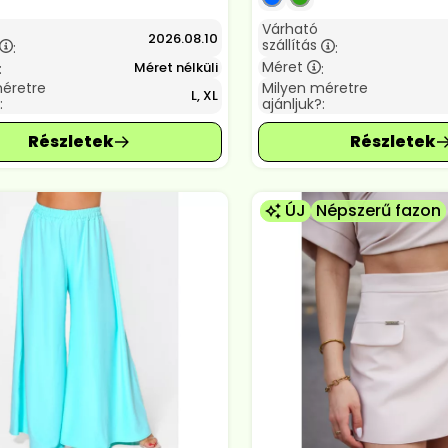
Várható
2026.08.10
szállítás
:
:
Méret
Méret nélküli
:
:
méretre
Milyen méretre
L, XL
:
ajánljuk?:
ÚJ
Népszerű fazon