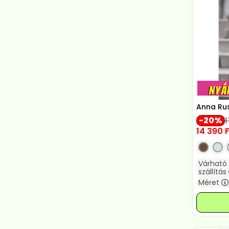
Anna Rus
20
1
14 390
F
Várható
szállítás
Méret