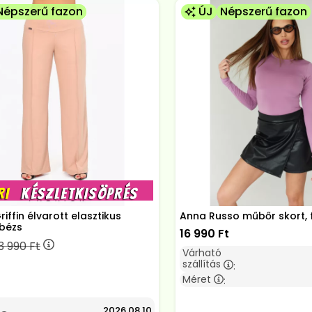
Népszerű fazon
ÚJ
Népszerű fazon
iffin élvarott elasztikus
Anna Russo műbőr skort, 
bézs
16 990
Ft
3 990
Ft
Várható
szállítás
:
Méret
:
2026.08.10