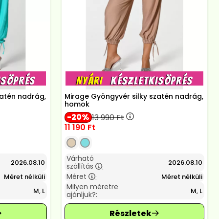
zatén nadrág,
Mirage Gyöngyvér silky szatén nadrág,
homok
20
13 990
Ft
11 190
Ft
Várható
2026.08.10
2026.08.10
szállítás
:
Méret
Méret nélküli
Méret nélküli
:
Milyen méretre
M, L
M, L
ajánljuk?: