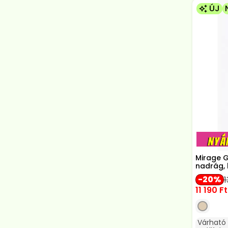
ÚJ
Mirage Gr
nadrág, 
20
1
11 190
Ft
Várható