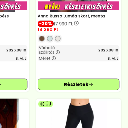
bézs
Anna Russo Luméa skort, menta
20
17 990
Ft
14 390
Ft
Várható
2026.08.10
2026.08.10
szállítás
:
Méret
S, M, L
S, M, L
:
ÚJ