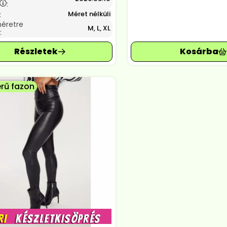
:
Méret nélküli
:
méretre
M, L, XL
:
rű fazon