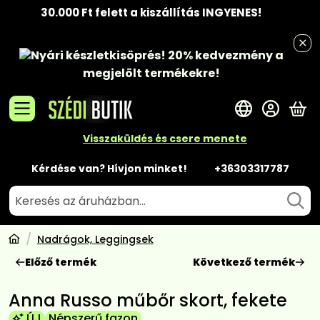
30.000 Ft felett a kiszállítás INGYENES!
Nyári készletkisöprés!
20% kedvezmény
a
megjelölt termékekre!
A 
Visszaküldés és csere menete
Kérdése van? Hívjon minket!
+36303317787
Nadrágok, Leggingsek
Előző termék
Következő termék
Anna Russo műbőr skort, fekete
ÚJ
Népszerű fazon