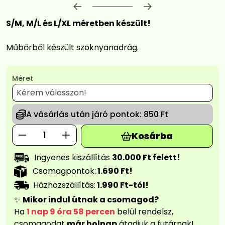
Előrehaladás:
0
%
S/M, M/L és L/XL méretben készült!
Műbőrből készült szoknyanadrág.
Méret
16 990
Ft
A vásárlás után járó pontok:
850 Ft
Kosárba
Ingyenes kiszállítás
30.000 Ft felett!
Csomagpontok:
1.690 Ft!
Házhozszállítás:
1.990 Ft-tól!
✨
Mikor indul útnak a csomagod?
Ha
1 nap 9 óra 58 percen
belül rendelsz,
csomagodat
már holnap
átadjuk a futárnak!