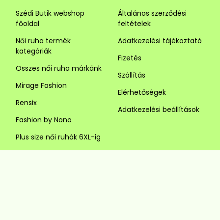
Szédi Butik webshop
Általános szerződési
főoldal
feltételek
Női ruha termék
Adatkezelési tájékoztató
kategóriák
Fizetés
Összes női ruha márkánk
Szállítás
Mirage Fashion
Elérhetőségek
Rensix
Adatkezelési beállítások
Fashion by Nono
Plus size női ruhák 6XL-ig
ÜGYFÉLSZOLGÁLAT
KÖVESS MINKET
Visszaküldés és csere
Szédi Butik Webshop
info@szedibutik.hu