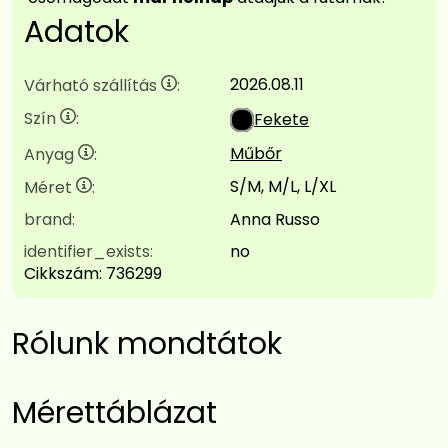
Adatok
2026.08.11
Várható szállítás
:
Szín
:
Fekete
Műbőr
Anyag
:
S/M, M/L, L/XL
Méret
:
brand:
Anna Russo
identifier_exists:
no
Cikkszám:
736299
Rólunk mondtátok
Mérettáblázat