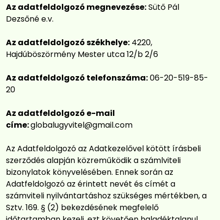
Az adatfeldolgozó megnevezése:
Sütő Pál
Dezsőné e.v.
Az adatfeldolgozó székhelye:
4220,
Hajdúböszörmény Mester utca 12/b 2/6
Az adatfeldolgozó telefonszáma:
06-20-519-85-
20
Az adatfeldolgozó e-mail
címe:
globalugyvitel@gmail.com
Az Adatfeldolgozó az Adatkezelővel kötött írásbeli
szerződés alapján közreműködik a számlviteli
bizonylatok könyvelésében. Ennek során az
Adatfeldolgozó az érintett nevét és címét a
számviteli nyilvántartáshoz szükséges mértékben, a
Sztv. 169. § (2) bekezdésének megfelelő
időtartamban kezeli, ezt követően haladéktalanul