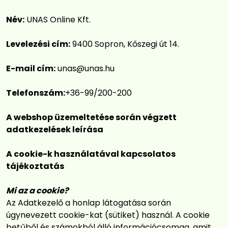
Név:
UNAS Online Kft.
Levelezési cím:
9400 Sopron, Kőszegi út 14.
E-mail cím:
unas@unas.hu
Telefonszám:
+36-99/200-200
A webshop üzemeltetése során végzett
adatkezelések leírása
A cookie-k használatával kapcsolatos
tájékoztatás
Mi az a cookie?
Az Adatkezelő a honlap látogatása során
úgynevezett cookie-kat (sütiket) használ. A cookie
betűből és számokból álló információcsomag, amit