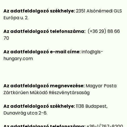
Az adatfeldolgozó székhelye:
2351 Alsónémedi GLS
Európa u. 2.
Az adatfeldolgozó telefonszáma:
(+36 29) 88 66
70
Az adatfeldolgozó e-mail címe:
info@gls-
hungary.com
Az adatfeldolgozó megnevezése:
Magyar Posta
Zártkörűen Működő Részvénytársaság
Az adatfeldolgozó székhelye:
1138 Budapest,
Dunavirág utca 2-6.
Az adatfeldolgozó telefonszáma:
+36-1/767-8200