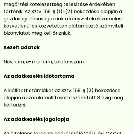
megőrzési kötelezettség teljesítése érdekében
történik. Az Sztv. 169. § (1)-(2) bekezdése alapján a
gazdasági társaságoknak a könyvviteli elszámolást
közvetlenül és közvetetten alátámasztó számviteli
bizonylatot meg kell őrizniük.
Kezelt adatok
Név, cím, e-mail cím, telefonszám.
Az adatkezelés időtartama
A kiállított számlákat az Sztv. 169. § (2) bekezdése
alapján a számla kiállításától számított 8 évig meg
kell őrizni.
Az adatkezelés jogalapja
Az általános forgalmi adóról szóló 2007. évi CXXVII.