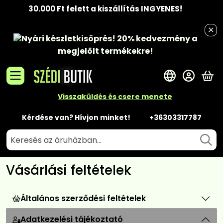
30.000 Ft felett a kiszállítás INGYENES!
Nyári készletkisöprés!
20% kedvezmény
a
megjelölt termékekre!
A 
Visszaküldés és csere menete
Kérdése van? Hívjon minket!
+36303317787
Vásárlási feltételek
Általános szerződési feltételek
Adatkezelési tájékoztató