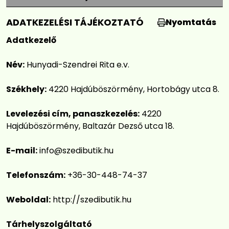
ADATKEZELÉSI TÁJÉKOZTATÓ
Nyomtatás
Adatkezelő
Név:
Hunyadi-Szendrei Rita e.v.
Székhely:
4220 Hajdúböszörmény, Hortobágy utca 8.
Levelezési cím, panaszkezelés:
4220
Hajdúböszörmény, Baltazár Dezső utca 18.
E-mail:
info@szedibutik.hu
Telefonszám:
+36-30-448-74-37
Weboldal:
http://szedibutik.hu
Tárhelyszolgáltató