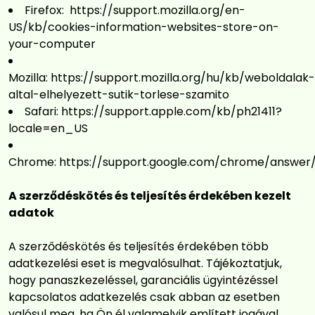
Firefox:
https://support.mozilla.org/en-
US/kb/cookies-information-websites-store-on-
your-computer
Mozilla:
https://support.mozilla.org/hu/kb/weboldalak-
altal-elhelyezett-sutik-torlese-szamito
Safari:
https://support.apple.com/kb/ph21411?
locale=en_US
Chrome:
https://support.google.com/chrome/answer
A szerződéskötés és teljesítés érdekében kezelt
adatok
A szerződéskötés és teljesítés érdekében több
adatkezelési eset is megvalósulhat. Tájékoztatjuk,
hogy panaszkezeléssel, garanciális ügyintézéssel
kapcsolatos adatkezelés csak abban az esetben
valósul meg, ha Ön él valamelyik említett jogával.