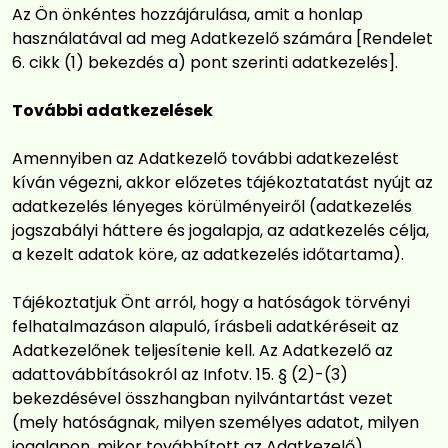
Az Ön önkéntes hozzájárulása, amit a honlap
használatával ad meg Adatkezelő számára [Rendelet
6. cikk (1) bekezdés a) pont szerinti adatkezelés].
További adatkezelések
Amennyiben az Adatkezelő további adatkezelést
kíván végezni, akkor előzetes tájékoztatatást nyújt az
adatkezelés lényeges körülményeiről (adatkezelés
jogszabályi háttere és jogalapja, az adatkezelés célja,
a kezelt adatok köre, az adatkezelés időtartama).
Tájékoztatjuk Önt arról, hogy a hatóságok törvényi
felhatalmazáson alapuló, írásbeli adatkéréseit az
Adatkezelőnek teljesítenie kell. Az Adatkezelő az
adattovábbításokról az Infotv. 15. § (2)-(3)
bekezdésével összhangban nyilvántartást vezet
(mely hatóságnak, milyen személyes adatot, milyen
jogalapon, mikor továbbított az Adatkezelő),