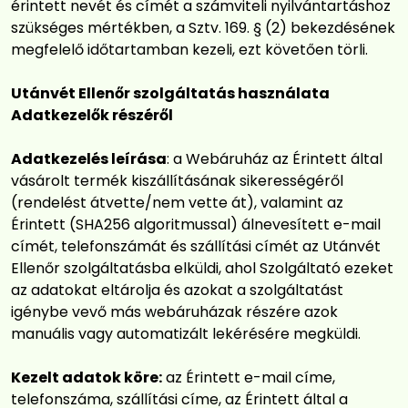
érintett nevét és címét a számviteli nyilvántartáshoz
szükséges mértékben, a Sztv. 169. § (2) bekezdésének
megfelelő időtartamban kezeli, ezt követően törli.
Utánvét Ellenőr szolgáltatás használata
Adatkezelők részéről
Adatkezelés leírása
: a Webáruház az Érintett által
vásárolt termék kiszállításának sikerességéről
(rendelést átvette/nem vette át), valamint az
Érintett (SHA256 algoritmussal) álnevesített e-mail
címét, telefonszámát és szállítási címét az Utánvét
Ellenőr szolgáltatásba elküldi, ahol Szolgáltató ezeket
az adatokat eltárolja és azokat a szolgáltatást
igénybe vevő más webáruházak részére azok
manuális vagy automatizált lekérésére megküldi.
Kezelt adatok köre:
az Érintett e-mail címe,
telefonszáma, szállítási címe, az Érintett által a