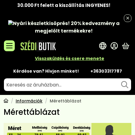
30.000 Ft felett a kiszállítás INGYENES!
Nyári készletkisöprés!
20% kedvezmény
a
megjelölt termékekre!
A 
Visszaküldés és csere menete
Kérdése van? Hívjon minket!
+36303317787
Információk
Mérettáblázat
Mérettáblázat