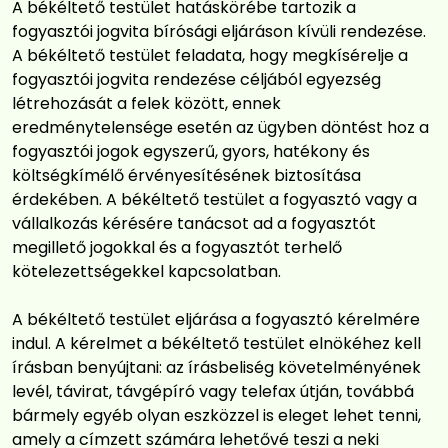
A békéltető testület hatáskörébe tartozik a
fogyasztói jogvita bírósági eljáráson kívüli rendezése.
A békéltető testület feladata, hogy megkísérelje a
fogyasztói jogvita rendezése céljából egyezség
létrehozását a felek között, ennek
eredménytelensége esetén az ügyben döntést hoz a
fogyasztói jogok egyszerű, gyors, hatékony és
költségkímélő érvényesítésének biztosítása
érdekében. A békéltető testület a fogyasztó vagy a
vállalkozás kérésére tanácsot ad a fogyasztót
megillető jogokkal és a fogyasztót terhelő
kötelezettségekkel kapcsolatban.
A békéltető testület eljárása a fogyasztó kérelmére
indul. A kérelmet a békéltető testület elnökéhez kell
írásban benyújtani: az írásbeliség követelményének
levél, távirat, távgépíró vagy telefax útján, továbbá
bármely egyéb olyan eszközzel is eleget lehet tenni,
amely a címzett számára lehetővé teszi a neki