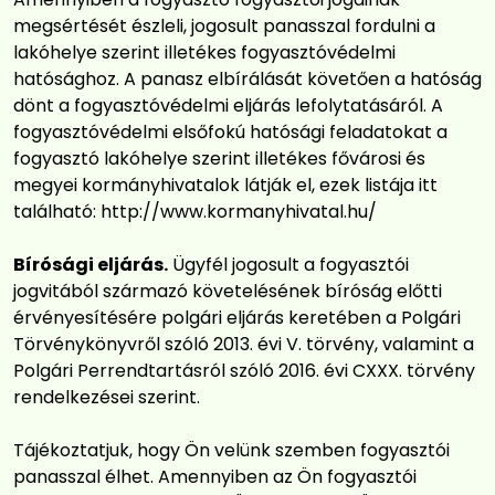
megsértését észleli, jogosult panasszal fordulni a
lakóhelye szerint illetékes fogyasztóvédelmi
hatósághoz. A panasz elbírálását követően a hatóság
dönt a fogyasztóvédelmi eljárás lefolytatásáról. A
fogyasztóvédelmi elsőfokú hatósági feladatokat a
fogyasztó lakóhelye szerint illetékes fővárosi és
megyei kormányhivatalok látják el, ezek listája itt
található:
http://www.kormanyhivatal.hu/
Bírósági eljárás.
Ügyfél jogosult a fogyasztói
jogvitából származó követelésének bíróság előtti
érvényesítésére polgári eljárás keretében a Polgári
Törvénykönyvről szóló 2013. évi V. törvény, valamint a
Polgári Perrendtartásról szóló 2016. évi CXXX. törvény
rendelkezései szerint.
Tájékoztatjuk, hogy Ön velünk szemben fogyasztói
panasszal élhet. Amennyiben az Ön fogyasztói