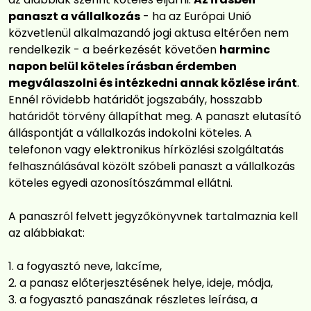
panaszt a vállalkozás
- ha az Európai Unió
közvetlenül alkalmazandó jogi aktusa eltérően nem
rendelkezik - a beérkezését követően
harminc
napon belül köteles írásban érdemben
megválaszolni és intézkedni annak közlése iránt
.
Ennél rövidebb határidőt jogszabály, hosszabb
határidőt törvény állapíthat meg. A panaszt elutasító
álláspontját a vállalkozás indokolni köteles. A
telefonon vagy elektronikus hírközlési szolgáltatás
felhasználásával közölt szóbeli panaszt a vállalkozás
köteles egyedi azonosítószámmal ellátni.
A panaszról felvett jegyzőkönyvnek tartalmaznia kell
az alábbiakat:
a fogyasztó neve, lakcíme,
a panasz előterjesztésének helye, ideje, módja,
a fogyasztó panaszának részletes leírása, a