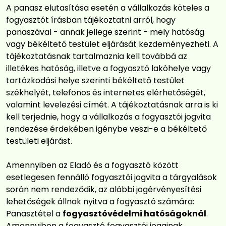
A panasz elutasítása esetén a vállalkozás köteles a
fogyasztót írásban tájékoztatni arról, hogy
panaszával - annak jellege szerint - mely hatóság
vagy békéltető testület eljárását kezdeményezheti. A
tájékoztatásnak tartalmaznia kell továbbá az
illetékes hatóság, illetve a fogyasztó lakóhelye vagy
tartózkodási helye szerinti békéltető testület
székhelyét, telefonos és internetes elérhetőségét,
valamint levelezési címét. A tájékoztatásnak arra is ki
kell terjednie, hogy a vállalkozás a fogyasztói jogvita
rendezése érdekében igénybe veszi-e a békéltető
testületi eljárást.
Amennyiben az Eladó és a fogyasztó között
esetlegesen fennálló fogyasztói jogvita a tárgyalások
során nem rendeződik, az alábbi jogérvényesítési
lehetőségek állnak nyitva a fogyasztó számára:
Panasztétel a
fogyasztóvédelmi hatóságoknál
.
Amennyiben a fogyasztó fogyasztói jogainak