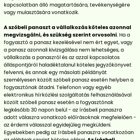
kapcsolatban álló magatartására, tevékenységére
vagy mulasztására vonatkozik.
A szóbeli panaszt a vállalkozás köteles azonnal
megvizsgálni, és szükség szerint orvosolni
. Ha a
fogyasztó a panasz kezelésével nem ért egyet, vagy
a panasz azonnali kivizsgálása nem lehetséges, a
vállalkozás a panaszról és az azzal kapcsolatos
álláspontjáról haladéktalanul köteles jegyzőkönyvet
felvenni, és annak egy másolati példányát
személyesen közölt szóbeli panasz esetén helyben a
fogyasztónak átadni. Telefonon vagy egyéb
elektronikus hírközlési szolgáltatás felhasználásával
közölt szóbeli panasz esetén a fogyasztónak
legkésőbb 30 napon belül - az írásbeli panaszra
adott válaszra vonatkozó előírásoknak megfelelően -
az érdemi válasszal egyidejűleg megküldeni.
Egyebekben pedig az írásbeli panaszra vonatkozóan
az alábbiak szerint köteles eljárni.
Az írásbeli