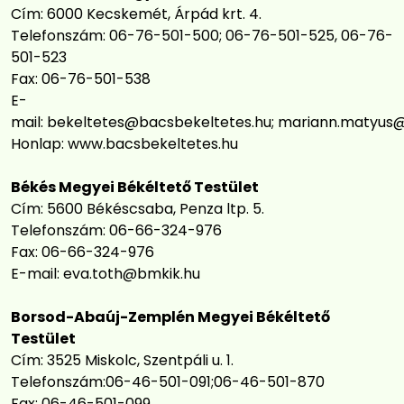
Cím: 6000 Kecskemét, Árpád krt. 4.
Telefonszám: 06-76-501-500; 06-76-501-525, 06-76-
501-523
Fax: 06-76-501-538
E-
mail:
bekeltetes@bacsbekeltetes.hu
;
mariann.matyus@
Honlap:
www.bacsbekeltetes.hu
Békés Megyei Békéltető Testület
Cím: 5600 Békéscsaba, Penza ltp. 5.
Telefonszám: 06-66-324-976
Fax: 06-66-324-976
E-mail:
eva.toth@bmkik.hu
Borsod-Abaúj-Zemplén Megyei Békéltető
Testület
Cím: 3525 Miskolc, Szentpáli u. 1.
Telefonszám:06-46-501-091;06-46-501-870
Fax: 06-46-501-099