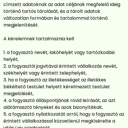
címzett adatoknak az adat céljának megfelelő ideig
történő tartós tárolását, és a tárolt adatok
változatlan formában és tartalommal történő
megjelenítését.
A kérelemnek tartalmaznia kell
a fogyasztó nevét, lakóhelyét vagy tartózkodási
helyét,
a fogyasztói jogvitával érintett vállalkozás nevét,
székhelyét vagy érintett telephelyét,
ha a fogyasztó az illetékességet az illetékes
békéltető testület helyett kérelmezett testület
megjelölését,
a fogyasztó álláspontjának rövid leírását, az azt
alátámasztó tényeket és azok bizonyítékait,
a fogyasztó nyilatkozatát arról, hogy a fogyasztó az
érintett vállalkozással közvetlenül megkísérelte a
vitás ügy rendezését