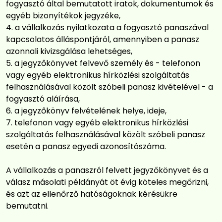
fogyasztó által bemutatott iratok, dokumentumok és
egyéb bizonyítékok jegyzéke,
a vállalkozás nyilatkozata a fogyasztó panaszával
kapcsolatos álláspontjáról, amennyiben a panasz
azonnali kivizsgálása lehetséges,
a jegyzőkönyvet felvevő személy és - telefonon
vagy egyéb elektronikus hírközlési szolgáltatás
felhasználásával közölt szóbeli panasz kivételével - a
fogyasztó aláírása,
a jegyzőkönyv felvételének helye, ideje,
telefonon vagy egyéb elektronikus hírközlési
szolgáltatás felhasználásával közölt szóbeli panasz
esetén a panasz egyedi azonosítószáma.
A vállalkozás a panaszról felvett jegyzőkönyvet és a
válasz másolati példányát öt évig köteles megőrizni,
és azt az ellenőrző hatóságoknak kérésükre
bemutatni.