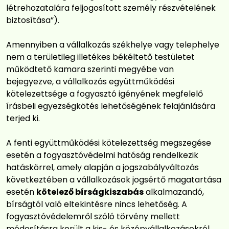
létrehozatalára feljogosított személy részvételének
biztosítása”).
Amennyiben a vállalkozás székhelye vagy telephelye
nem a területileg illetékes békéltető testületet
működtető kamara szerinti megyébe van
bejegyezve, a vállalkozás együttműködési
kötelezettsége a fogyasztó igényének megfelelő
írásbeli egyezségkötés lehetőségének felajánlására
terjed ki.
A fenti együttműködési kötelezettség megszegése
esetén a fogyasztóvédelmi hatóság rendelkezik
hatáskörrel, amely alapján a jogszabályváltozás
következtében a vállalkozások jogsértő magatartása
esetén
kötelező bírságkiszabás
alkalmazandó,
bírságtól való eltekintésre nincs lehetőség. A
fogyasztóvédelemről szóló törvény mellett
módosításra került a kis- és középvállalkozásokról