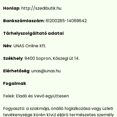
Honlap
: http://szedibutik.hu
Bankszámlaszám:
61200285-14069642
Tárhelyszolgáltató adatai
Név
: UNAS Online Kft.
Székhely
: 9400 Sopron, Kőszegi út 14.
Elérhetőség
:
unas@unas.hu
Fogalmak
Felek: Eladó és Vevő együttesen
Fogyasztó: a szakmája, önálló foglalkozása vagy üzleti
tevékenysége körén kívül eljáró természetes személy