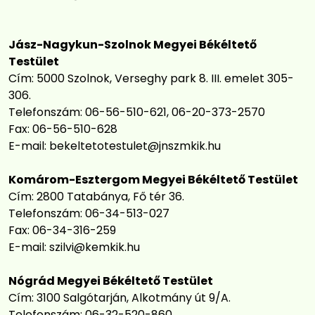
Jász-Nagykun-Szolnok Megyei Békéltető
Testület
Cím: 5000 Szolnok, Verseghy park 8. III. emelet 305-
306.
Telefonszám: 06-56-510-621, 06-20-373-2570
Fax: 06-56-510-628
E-mail:
bekeltetotestulet@jnszmkik.hu
Komárom-Esztergom Megyei Békéltető Testület
Cím: 2800 Tatabánya, Fő tér 36.
Telefonszám: 06-34-513-027
Fax: 06-34-316-259
E-mail:
szilvi@kemkik.hu
Nógrád Megyei Békéltető Testület
Cím: 3100 Salgótarján, Alkotmány út 9/A.
Telefonszám: 06-32-520-860