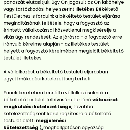
panaszát elutasítjuk, úgy Ön jogosult az Ön lakóhelye
vagy tartózkodási helye szerint illetékes Békéltető
Testülethez is fordulni: a békéltető testület eljárása
megindításának feltétele, hogy a fogyasztó az
érintett vállalkozással közvetlenül megkísérelje a
vitás ügy rendezését. Az eljárásra - a fogyasztó erre
irányuló kérelme alapján - az illetékes testület
helyett a fogyasztó kérelmében megjelölt békéltető
testület illetékes.
A vállalkozást a békéltető testületi eljárásban
együttműködési kötelezettség terheli.
Ennek keretében fennáll a vállalkozásoknak a
békéltető testület felhívására történő
válaszirat
megküldési kötelezettsége
, továbbá
kötelezettségként kerül rögzítésre a békéltető
testület előtti
megjelenési
kötelezettség
(„meghallgatáson egyezség