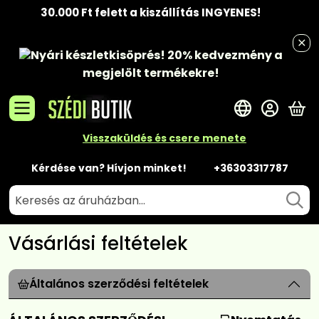
30.000 Ft felett a kiszállítás INGYENES!
Nyári készletkisöprés!
20% kedvezmény
a
megjelölt termékekre!
A 
Visszaküldés és csere menete
Kérdése van? Hívjon minket!
+36303317787
Vásárlási feltételek
Általános szerződési feltételek