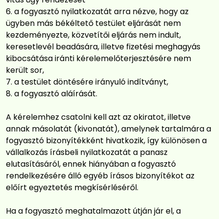
a fogyasztó nyilatkozatát arra nézve, hogy az
ügyben más békéltető testület eljárását nem
kezdeményezte, közvetítői eljárás nem indult,
keresetlevél beadására, illetve fizetési meghagyás
kibocsátása iránti kérelemelőterjesztésére nem
került sor,
a testület döntésére irányuló indítványt,
a fogyasztó aláírását.
A kérelemhez csatolni kell azt az okiratot, illetve
annak másolatát (kivonatát), amelynek tartalmára a
fogyasztó bizonyítékként hivatkozik, így különösen a
vállalkozás írásbeli nyilatkozatát a panasz
elutasításáról, ennek hiányában a fogyasztó
rendelkezésére álló egyéb írásos bizonyítékot az
előírt egyeztetés megkísérléséről.
Ha a fogyasztó meghatalmazott útján jár el, a