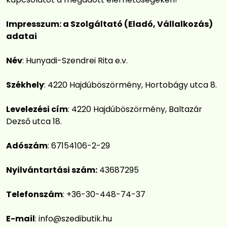
Impresszum: a Szolgáltató (Eladó, Vállalkozás)
adatai
Név
: Hunyadi-Szendrei Rita e.v.
Székhely
: 4220 Hajdúböszörmény, Hortobágy utca 8.
Levelezési cím
: 4220 Hajdúböszörmény, Baltazár
Dezső utca 18.
Adószám
: 67154106-2-29
Nyilvántartási szám:
43687295
Telefonszám
: +36-30-448-74-37
E-mail
:
info@szedibutik.hu