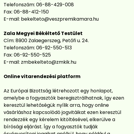
Telefonszám: 06-88-429-008
Fax: 06-88-412-150
E-mail:
bekelteto@veszpremikamara.hu
Zala Megyei Békéltető Testület
Cím: 8900 Zalaegerszeg, Petőfi u. 24.
Telefonszám: 06-92-550-513
Fax: 06-92-550-525
E-mail:
zmbekelteto@zmkik.hu
Online vitarendezési platform
Az Európai Bizottság létrehozott egy honlapot,
amelybe a fogyasztók beregisztrálhatnak, így ezen
keresztül lehetőségük nyílik arra, hogy online
vásárláshoz kapcsolódó jogvitáikat ezen keresztül
rendezzék egy kérelem kitöltésével, elkerülve a
bírósági eljárást. Így a fogyasztók tudják
érvényesíteni jogaikat anélkül, hogy például a