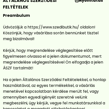
ÁLTALÁNOS SZERZŐDÉSI
Nyomtatás
FELTÉTELEK
Preambulum
Üdvözöljük a
https://www.szedibutik.hu/
oldalon!
Köszönjük, hogy vásárlása során bennünket tisztel
meg bizalmával!
Kérjük, hogy megrendelése véglegesítése előtt
figyelmesen olvassa el a jelen dokumentumot, mert
megrendelése véglegesítésével Ön elfogadja a jelen
ÁSZF tartalmát!
Ha a jelen Általános Szerződési Feltételekkel, a honlap
használatával, az egyes termékekkel, a vásárlás
menetével kapcsolatban kérdése merült fel, vagy
amennyiben egyedi igényét szeretné velünk
megbeszélni, úgy kérjük, vegye fel munkatársunkkal a
kapcsolatot a megadott elérhetőségeken!