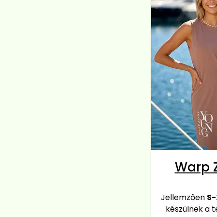
Warp 
Jellemzően
S-
készülnek a 