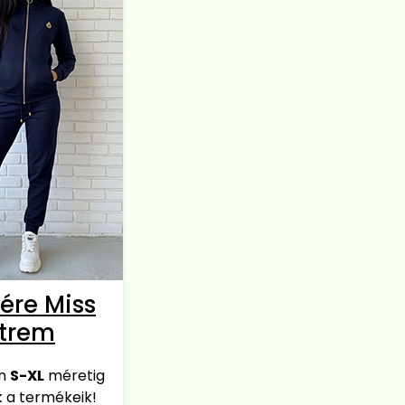
ére Miss
xtrem
en
S-XL
méretig
 a termékeik!