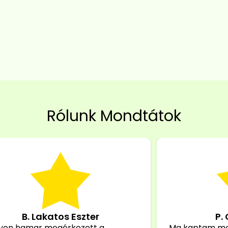
Rólunk Mondtátok
B. Lakatos Eszter
P.
yon hamar megérkezett a
Ma kaptam m