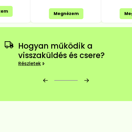
zem
Megnézem
Me
Hogyan működik a
visszaküldés és csere?
Részletek
Előrehaladás:
0
%