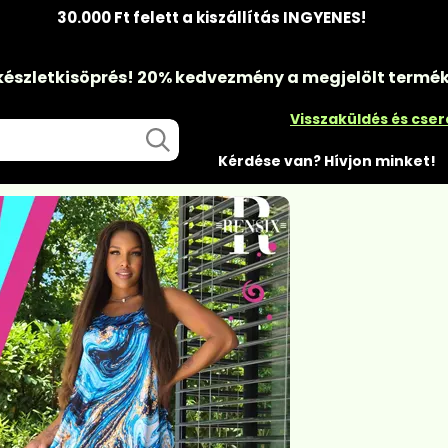
30.000 Ft felett a kiszállítás INGYENES!
készletkisöprés!
20% kedvezmény
a megjelölt termé
Visszaküldés és cse
Kérdése van? Hívjon minket!