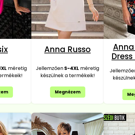
Anna
ix
Anna Russo
Dress
3XL
méretig
Jellemzően
S-4XL
méretig
Jellemző
termékeik!
készülnek a termékeik!
készülnek
zem
Megnézem
Me