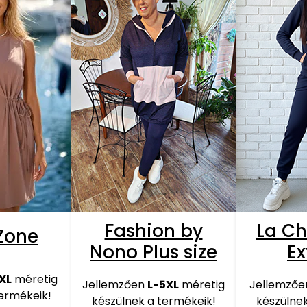
Fashion by
La Ch
Zone
Nono Plus size
E
XL
méretig
Jellemzően
L-5XL
méretig
Jellemző
termékeik!
készülnek a termékeik!
készülnek