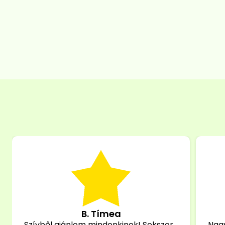
B. Tímea
Szívből ajánlom mindenkinek! Sokszor
Nag