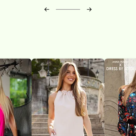
Előrehaladás:
0
%