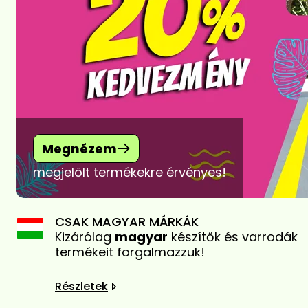
Megnézem
megjelölt termékekre érvényes!
CSAK MAGYAR MÁRKÁK
Kizárólag
magyar
készítők és varrodák
termékeit forgalmazzuk!
Részletek