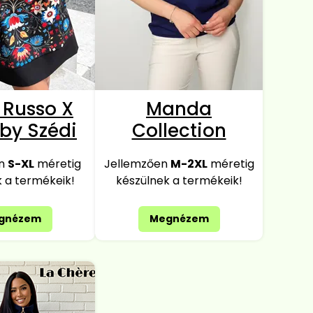
 Russo X
Manda
 by Szédi
Collection
en
S-XL
méretig
Jellemzően
M
-2XL
méretig
 a termékeik!
készülnek a termékeik!
gnézem
Megnézem