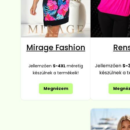
Mirage Fashion
Rens
Jellemzően
S-
Jellemzően
S-4XL
méretig
készülnek a 
készülnek a termékeik!
Megnézem
Megné