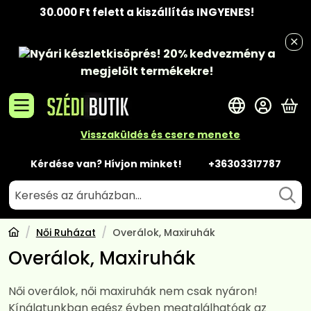
30.000 Ft felett a kiszállítás INGYENES!
Nyári készletkisöprés!
20% kedvezmény
a
megjelölt termékekre!
A 
Visszaküldés és csere menete
Kérdése van? Hívjon minket!
+36303317787
Női Ruházat
Overálok, Maxiruhák
Overálok, Maxiruhák
Női overálok, női maxiruhák nem csak nyáron!
Kínálatunkban egész évben megtalálhatóak az