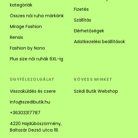
kategóriák
Fizetés
Összes női ruha márkánk
Szállítás
Mirage Fashion
Elérhetőségek
Rensix
Adatkezelési beállítások
Fashion by Nono
Plus size női ruhák 6XL-ig
ÜGYFÉLSZOLGÁLAT
KÖVESS MINKET
Visszaküldés és csere
Szédi Butik Webshop
info@szedibutik.hu
+36303317787
4220 Hajdúböszörmény,
Baltazár Dezső utca 18.