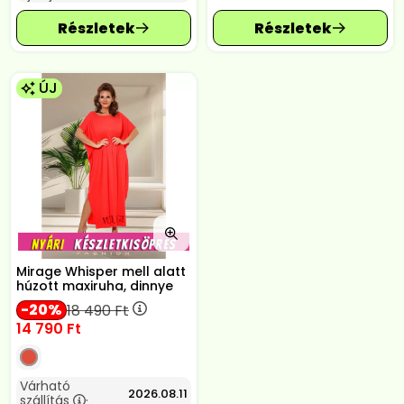
ÚJ
Mirage Whisper mell alatt
húzott maxiruha, dinnye
20
18 490
Ft
14 790
Ft
Várható
2026.08.11
szállítás
: