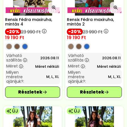
Rensix Fédra maxiruha,
Rensix Fédra maxiruha,
mintás 4
mintás 2
20
20
23 990
Ft
23 990
Ft
19 190
Ft
19 190
Ft
Várható
Várható
2026.08.11
2026.08.11
szállítás
szállítás
:
:
Méret
Méret
Méret nélküli
Méret nélküli
:
:
Milyen
Milyen
méretre
méretre
M, L, XL
M, L, XL
ajánljuk?:
ajánljuk?:
ÚJ
ÚJ