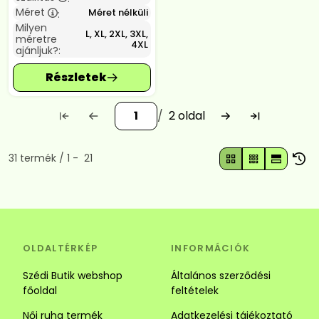
Méret
Méret nélküli
:
Milyen
L, XL, 2XL, 3XL,
méretre
4XL
ajánljuk?:
2
Összes termék a kategóriában
31
termék
1
21
OLDALTÉRKÉP
INFORMÁCIÓK
Szédi Butik webshop
Általános szerződési
főoldal
feltételek
Női ruha termék
Adatkezelési tájékoztató