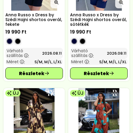
Anna Russo x Dress by
Anna Russo x Dress by
Szédi Hajni shortos overál,
Szédi Hajni shortos overál,
fekete
sötétkék
19 990
Ft
19 990
Ft
Várható
Várható
2026.08.11
2026.08.11
szállítás
szállítás
:
:
Méret
Méret
S/M, M/L, L/XL
S/M, M/L, L/XL
:
:
ÚJ
ÚJ