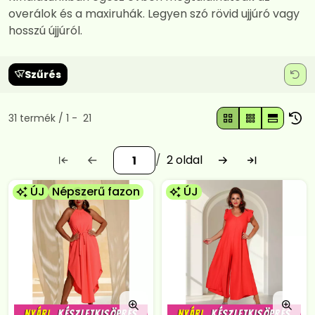
overálok és a maxiruhák. Legyen szó rövid ujjúró vagy
hosszú újjúról.
Szűrés
Összes termék a kategóriában
31
termék
1
21
2
ÚJ
Népszerű fazon
ÚJ