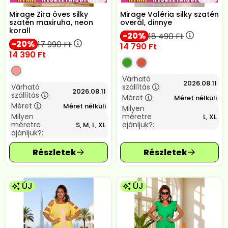
Mirage Zira öves silky
Mirage Valéria silky szatén
szatén maxiruha, neon
overál, dinnye
korall
20
18 490
Ft
20
17 990
Ft
14 790
Ft
14 390
Ft
Várható
2026.08.11
Várható
szállítás
:
2026.08.11
szállítás
:
Méret
Méret nélküli
:
Méret
Méret nélküli
:
Milyen
Milyen
méretre
L, XL
méretre
ajánljuk?:
S, M, L, XL
ajánljuk?:
ÚJ
ÚJ