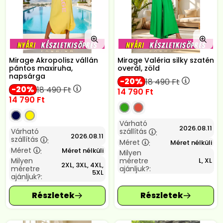
Mirage Akropolisz vállán
Mirage Valéria silky szatén
pántos maxiruha,
overál, zöld
napsárga
20
18 490
Ft
20
18 490
Ft
14 790
Ft
14 790
Ft
Várható
2026.08.11
Várható
szállítás
:
2026.08.11
szállítás
:
Méret
Méret nélküli
:
Méret
Méret nélküli
:
Milyen
Milyen
méretre
L, XL
2XL, 3XL, 4XL,
méretre
ajánljuk?:
5XL
ajánljuk?: