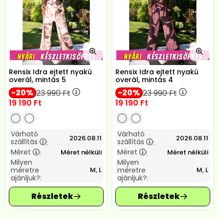
Rensix Idra ejtett nyakú
Rensix Idra ejtett nyakú
overál, mintás 5
overál, mintás 4
20
20
23 990
Ft
23 990
Ft
19 190
Ft
19 190
Ft
Várható
Várható
2026.08.11
2026.08.11
szállítás
szállítás
:
:
Méret
Méret
Méret nélküli
Méret nélküli
:
:
Milyen
Milyen
méretre
méretre
M, L
M, L
ajánljuk?:
ajánljuk?: