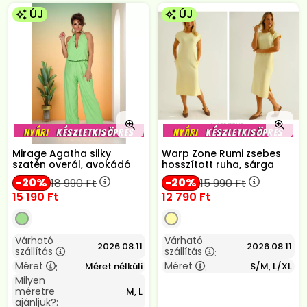
ÚJ
ÚJ
Mirage Agatha silky
Warp Zone Rumi zsebes
szatén overál, avokádó
hosszított ruha, sárga
20
20
18 990
Ft
15 990
Ft
15 190
Ft
12 790
Ft
Várható
Várható
2026.08.11
2026.08.11
szállítás
szállítás
:
:
Méret
Méret
Méret nélküli
S/M, L/XL
:
:
Milyen
méretre
M, L
ajánljuk?: