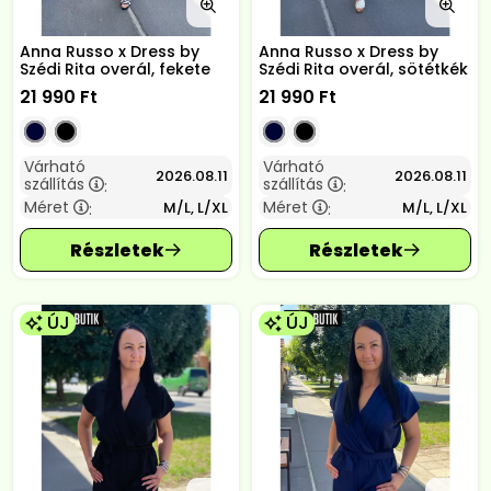
Anna Russo x Dress by
Anna Russo x Dress by
Szédi Rita overál, fekete
Szédi Rita overál, sötétkék
21 990
Ft
21 990
Ft
Várható
Várható
2026.08.11
2026.08.11
szállítás
szállítás
:
:
Méret
Méret
M/L, L/XL
M/L, L/XL
:
:
ÚJ
ÚJ