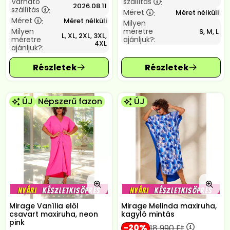
Várható
szállítás
:
2026.08.11
szállítás
:
Méret
Méret nélküli
:
Méret
Méret nélküli
:
Milyen
Milyen
méretre
S, M, L
L, XL, 2XL, 3XL,
méretre
ajánljuk?:
4XL
ajánljuk?:
ÚJ
Népszerű fazon
ÚJ
Mirage Vanília elől
Mirage Melinda maxiruha,
csavart maxiruha, neon
kagyló mintás
pink
20
18 990
Ft