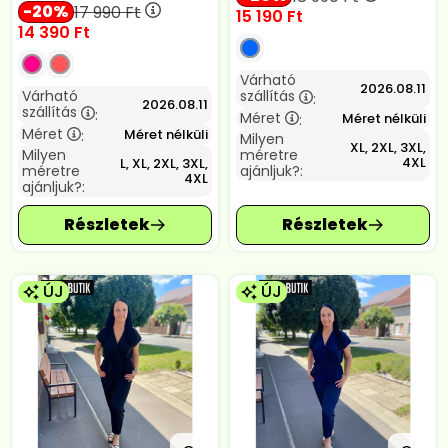
20
17 990
Ft
15 190
Ft
14 390
Ft
Várható
2026.08.11
Várható
szállítás
:
2026.08.11
szállítás
:
Méret
Méret nélküli
:
Méret
Méret nélküli
:
Milyen
XL, 2XL, 3XL,
Milyen
méretre
4XL
L, XL, 2XL, 3XL,
méretre
ajánljuk?:
4XL
ajánljuk?:
ÚJ
ÚJ