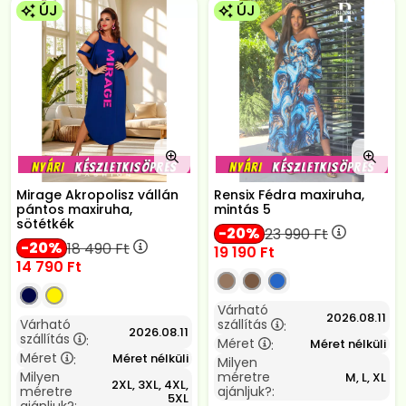
ÚJ
ÚJ
Mirage Akropolisz vállán
Rensix Fédra maxiruha,
pántos maxiruha,
mintás 5
sötétkék
20
23 990
Ft
20
18 490
Ft
19 190
Ft
14 790
Ft
Várható
2026.08.11
Várható
szállítás
:
2026.08.11
szállítás
:
Méret
Méret nélküli
:
Méret
Méret nélküli
:
Milyen
Milyen
méretre
M, L, XL
2XL, 3XL, 4XL,
méretre
ajánljuk?:
5XL