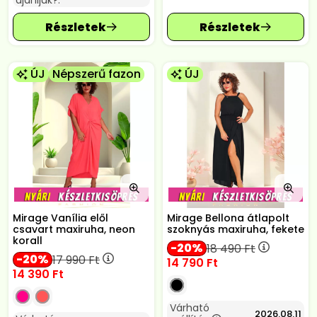
ajánljuk?:
ÚJ
Népszerű fazon
ÚJ
Mirage Vanília elől
Mirage Bellona átlapolt
csavart maxiruha, neon
szoknyás maxiruha, fekete
korall
20
18 490
Ft
20
17 990
Ft
14 790
Ft
14 390
Ft
Várható
2026.08.11