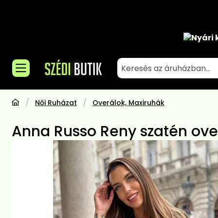
Nyári 
Női Ruházat
Overálok, Maxiruhák
Anna Russo Reny szatén over