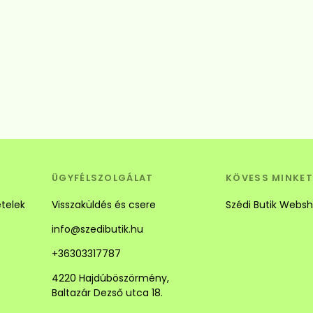
Betöltés...
ÜGYFÉLSZOLGÁLAT
KÖVESS MINKET
ételek
Visszaküldés és csere
Szédi Butik Webs
info@szedibutik.hu
+36303317787
4220 Hajdúböszörmény,
Baltazár Dezső utca 18.