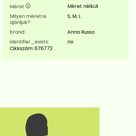
Méret nélküli
Méret
:
Milyen méretre
S, M, L
ajánljuk?:
brand:
Anna Russo
identifier_exists:
no
Cikkszám:
676772