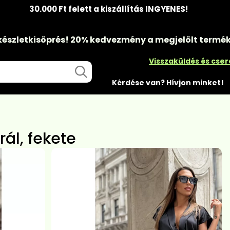
30.000 Ft felett a kiszállítás INGYENES!
készletkisöprés!
20% kedvezmény
a megjelölt termé
Visszaküldés és cse
Kérdése van? Hívjon minket!
ál, fekete