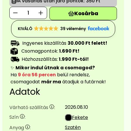
A vásárlás után járó pontok:
350 Ft
Kosárba
KIVÁLÓ
39 vélemény
Ingyenes kiszállítás
30.000 Ft felett!
Csomagpontok:
1.690 Ft!
Házhozszállítás:
1.990 Ft-tól!
✨
Mikor indul útnak a csomagod?
Ha
9 óra 56 percen
belül rendelsz,
csomagodat
már ma
átadjuk a futárnak!
Adatok
2026.08.10
Várható szállítás
:
Szín
:
Fekete
Szatén
Anyag
: