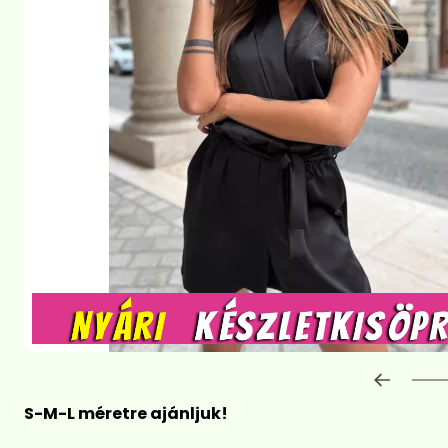
Előre
S-M-L méretre ajánljuk!