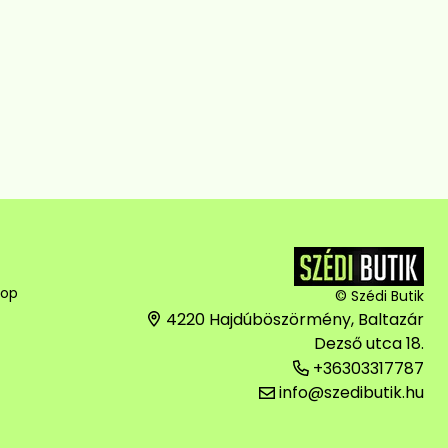
hop
© Szédi Butik
4220 Hajdúböszörmény, Baltazár
Dezső utca 18.
+36303317787
info@szedibutik.hu