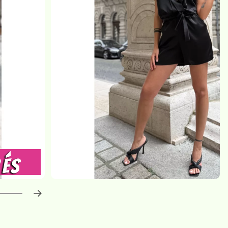
haladás:
0
%