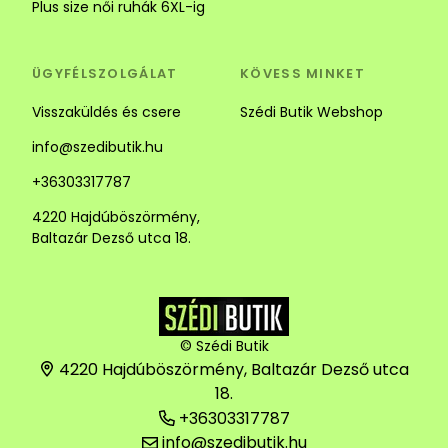
Plus size női ruhák 6XL-ig
ÜGYFÉLSZOLGÁLAT
KÖVESS MINKET
Visszaküldés és csere
Szédi Butik Webshop
info@szedibutik.hu
+36303317787
4220 Hajdúböszörmény,
Baltazár Dezső utca 18.
© Szédi Butik
4220 Hajdúböszörmény, Baltazár Dezső utca
18.
+36303317787
info@szedibutik.hu