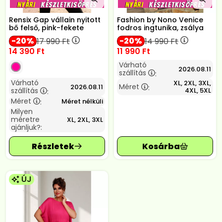
Rensix Gap vállain nyitott
Fashion by Nono Venice
bő felső, pink-fekete
fodros ingtunika, zsálya
20
20
17 990
Ft
14 990
Ft
14 390
Ft
11 990
Ft
Várható
2026.08.11
szállítás
:
Várható
XL, 2XL, 3XL,
Méret
2026.08.11
:
szállítás
4XL, 5XL
:
Méret
Méret nélküli
:
Milyen
méretre
XL, 2XL, 3XL
ajánljuk?:
ÚJ