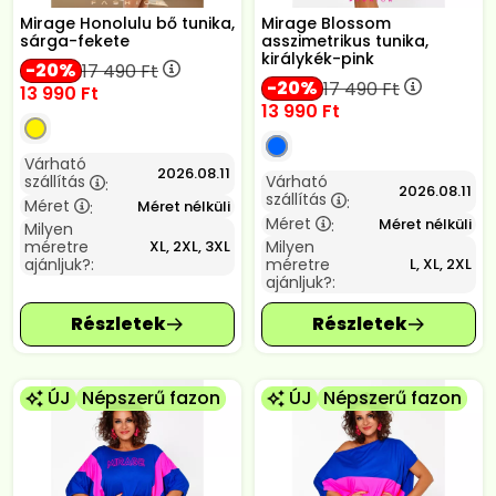
Mirage Honolulu bő tunika,
Mirage Blossom
sárga-fekete
asszimetrikus tunika,
királykék-pink
20
17 490
Ft
20
17 490
Ft
13 990
Ft
13 990
Ft
Várható
2026.08.11
szállítás
Várható
:
2026.08.11
szállítás
:
Méret
Méret nélküli
:
Méret
Méret nélküli
:
Milyen
méretre
Milyen
XL, 2XL, 3XL
ajánljuk?:
méretre
L, XL, 2XL
ajánljuk?:
ÚJ
Népszerű fazon
ÚJ
Népszerű fazon