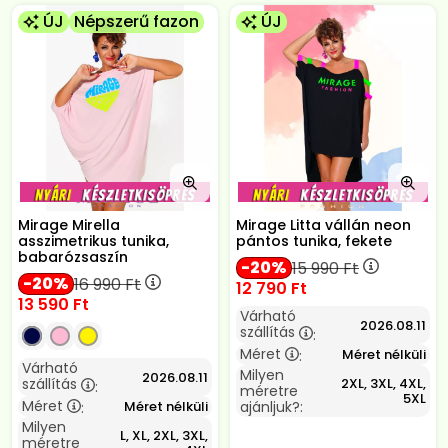
ÚJ
Népszerű fazon
ÚJ
Mirage Mirella
Mirage Litta vállán neon
asszimetrikus tunika,
pántos tunika, fekete
babarózsaszín
20
15 990
Ft
20
16 990
Ft
12 790
Ft
13 590
Ft
Várható
2026.08.11
szállítás
:
Méret
Méret nélküli
:
Várható
Milyen
2026.08.11
2XL, 3XL, 4XL,
szállítás
:
méretre
5XL
Méret
Méret nélküli
ajánljuk?:
:
Milyen
L, XL, 2XL, 3XL,
méretre