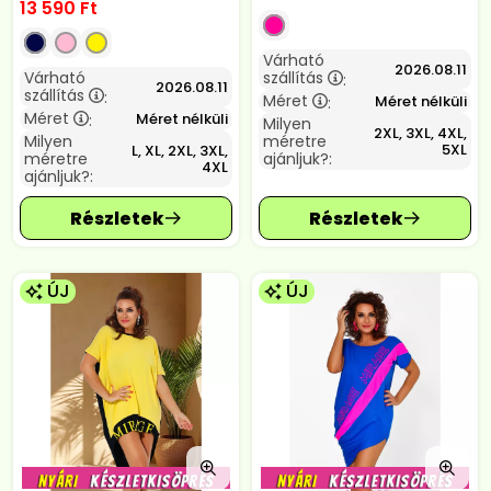
13 590
Ft
Várható
2026.08.11
Várható
szállítás
:
2026.08.11
szállítás
:
Méret
Méret nélküli
:
Méret
Méret nélküli
:
Milyen
2XL, 3XL, 4XL,
Milyen
méretre
5XL
L, XL, 2XL, 3XL,
méretre
ajánljuk?:
4XL
ajánljuk?:
ÚJ
ÚJ