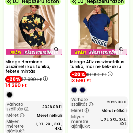
ÚJ
Népszerű fazon
ÚJ
Népszerű fazon
Mirage Hermione
Mirage Alíz asszimetrikus
asszimetrikus tunika,
tunika, marine kék-ekrü
fekete mintás
20
16 990
Ft
20
17 990
Ft
13 590
Ft
14 390
Ft
Várható
2026.08.11
Várható
szállítás
:
2026.08.11
szállítás
:
Méret
Méret nélküli
:
Méret
Méret nélküli
:
Milyen
L, XL, 2XL, 3XL,
Milyen
méretre
4XL
L, XL, 2XL, 3XL,
méretre
ajánljuk?:
4XL
ajánljuk?: