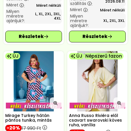
2026.08.11
szállítás
:
Méret
Méret nélküli
:
Méret
Méret nélküli
:
Milyen
L, XL, 2XL, 3XL,
méretre
Milyen
4XL
ajánljuk?:
méretre
XL, 2XL, 3XL
ajánljuk?:
ÚJ
ÚJ
Népszerű fazon
Mirage Turkey hátán
Anna Russo Riviéra elől
pántos tunika, mintás
csavart swarovski köves
ruha, vanília
20
17 990
Ft