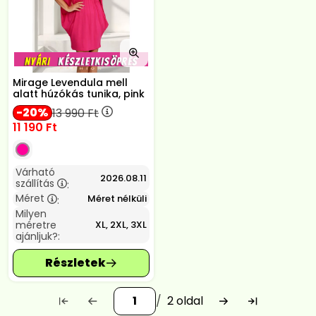
Mirage Levendula mell
alatt húzókás tunika, pink
20
13 990
Ft
11 190
Ft
Várható
2026.08.11
szállítás
:
Méret
Méret nélküli
:
Milyen
méretre
XL, 2XL, 3XL
ajánljuk?:
2