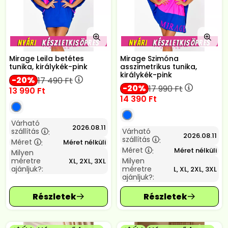
Mirage Leila betétes
Mirage Szimóna
tunika, királykék-pink
asszimetrikus tunika,
királykék-pink
20
17 490
Ft
20
17 990
Ft
13 990
Ft
14 390
Ft
Várható
2026.08.11
szállítás
Várható
:
2026.08.11
szállítás
:
Méret
Méret nélküli
:
Méret
Méret nélküli
:
Milyen
méretre
Milyen
XL, 2XL, 3XL
ajánljuk?:
méretre
L, XL, 2XL, 3XL
ajánljuk?: