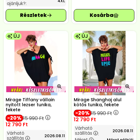
4XL
ajánljuk?:
ÚJ
ÚJ
Mirage Tiffany vállain
Mirage Shanghaj alul
nyitott lezser tunika,
kötős tunika, fekete
fekete
20
15 990
Ft
20
15 990
Ft
12 790
Ft
12 790
Ft
Várható
2026.08.11
Várható
szállítás
:
2026.08.11
szállítás
:
Méret
Méret nélküli