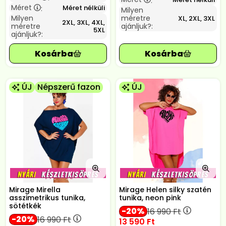
:
Méret
Méret nélküli
:
Milyen
Milyen
méretre
XL, 2XL, 3XL
2XL, 3XL, 4XL,
méretre
ajánljuk?:
5XL
ajánljuk?:
ÚJ
Népszerű fazon
ÚJ
Mirage Mirella
Mirage Helen silky szatén
asszimetrikus tunika,
tunika, neon pink
sötétkék
20
16 990
Ft
20
16 990
Ft
13 590
Ft