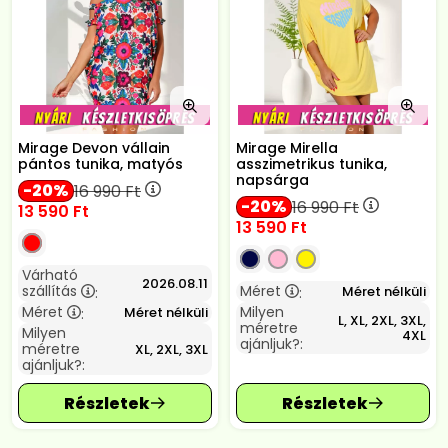
Mirage Devon vállain
Mirage Mirella
pántos tunika, matyós
asszimetrikus tunika,
napsárga
20
16 990
Ft
20
16 990
Ft
13 590
Ft
13 590
Ft
Várható
2026.08.11
szállítás
Méret
Méret nélküli
:
:
Méret
Milyen
Méret nélküli
:
L, XL, 2XL, 3XL,
méretre
Milyen
4XL
ajánljuk?:
méretre
XL, 2XL, 3XL
ajánljuk?: