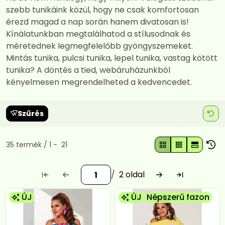
szebb tunikáink közül, hogy ne csak komfortosan
érezd magad a nap során hanem divatosan is!
Kínálatunkban megtalálhatod a stílusodnak és
méretednek legmegfelelőbb gyöngyszemeket.
Mintás tunika, pulcsi tunika, lepel tunika, vastag kötött
tunika? A döntés a tied, webáruházunkból
kényelmesen megrendelheted a kedvencedet.
Szűrés
Összes termék a kategóriában
35
termék
1
21
2
ÚJ
ÚJ
Népszerű fazon