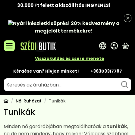
30.000 Ft felett a kiszállítás INGYENES!
Nyári készletkisöprés!
20% kedvezmény
a
megjelölt termékekre!
A 
Visszaküldés és csere menete
Kérdése van? Hívjon minket!
+36303317787
Női Ruházat
Tunikák
Tunikák
Minden nő gardróbjában megtalálhatóak a
tunikák
,
na de nem mindegy, hogy milyen! Válogass szebbnél