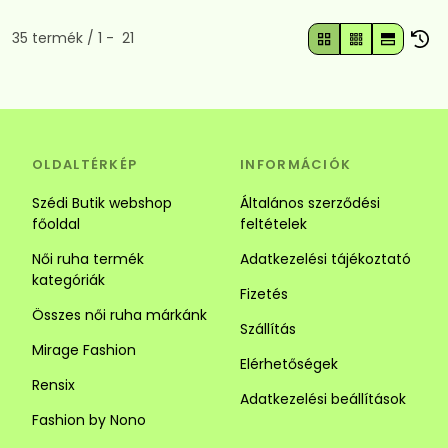
Összes termék a kategóriában
35
termék
1
21
OLDALTÉRKÉP
INFORMÁCIÓK
Szédi Butik webshop
Általános szerződési
főoldal
feltételek
Női ruha termék
Adatkezelési tájékoztató
kategóriák
Fizetés
Összes női ruha márkánk
Szállítás
Mirage Fashion
Elérhetőségek
Rensix
Adatkezelési beállítások
Fashion by Nono