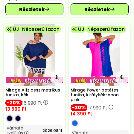
ÚJ
Népszerű fazon
ÚJ
Népszerű fazon
Mirage Alíz asszimetrikus
Mirage Power betétes
tunika, kék
tunika, királykék-neon
pink
20
16 990
Ft
20
17 990
Ft
13 590
Ft
14 390
Ft
Várható
2026.08.11
szállítás
Várható
: