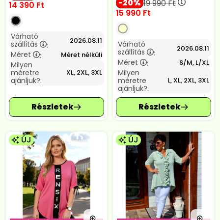
20
19 990
Ft
14 390
Ft
15 990
Ft
Várható
2026.08.11
szállítás
Várható
:
2026.08.11
szállítás
:
Méret
Méret nélküli
:
Méret
S/M, L/XL
:
Milyen
méretre
Milyen
XL, 2XL, 3XL
ajánljuk?:
méretre
L, XL, 2XL, 3XL
ajánljuk?:
ÚJ
ÚJ