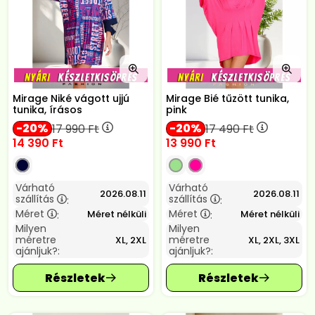
Mirage Niké vágott ujjú
Mirage Bié tűzött tunika,
tunika, írásos
pink
20
20
17 990
Ft
17 490
Ft
14 390
Ft
13 990
Ft
Várható
Várható
2026.08.11
2026.08.11
szállítás
szállítás
:
:
Méret
Méret
Méret nélküli
Méret nélküli
:
:
Milyen
Milyen
méretre
méretre
XL, 2XL
XL, 2XL, 3XL
ajánljuk?:
ajánljuk?: