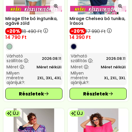
Mirage Elte bő ingtunika,
Mirage Chelsea bő tunika,
agávé zöld
írásos
20
20
18 490
Ft
17 990
Ft
14 790
Ft
14 390
Ft
Várható
Várható
2026.08.11
2026.08.11
szállítás
szállítás
:
:
Méret
Méret
Méret nélküli
Méret nélküli
:
:
Milyen
Milyen
méretre
méretre
2XL, 3XL, 4XL
XL, 2XL, 3XL
ajánljuk?:
ajánljuk?:
ÚJ
ÚJ