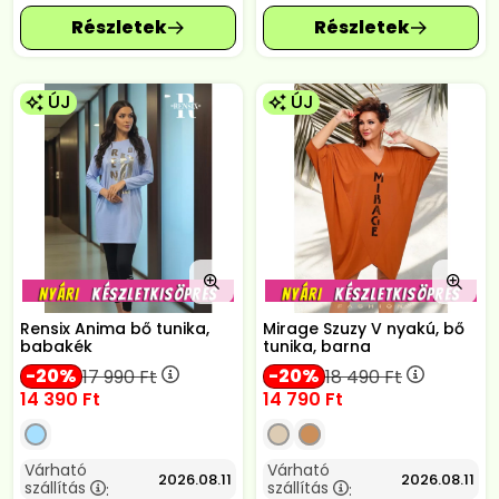
ÚJ
ÚJ
Rensix Anima bő tunika,
Mirage Szuzy V nyakú, bő
babakék
tunika, barna
20
20
17 990
Ft
18 490
Ft
14 390
Ft
14 790
Ft
Várható
Várható
2026.08.11
2026.08.11
szállítás
szállítás
:
: