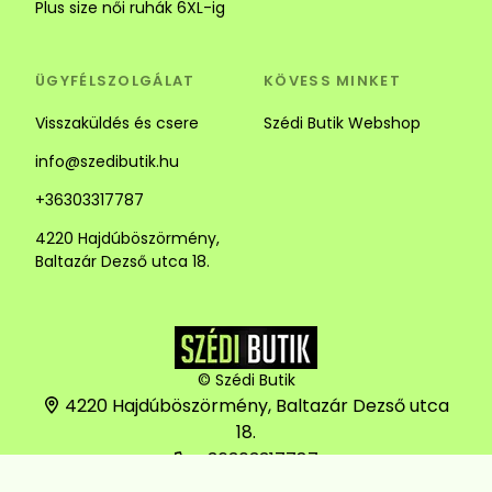
Plus size női ruhák 6XL-ig
ÜGYFÉLSZOLGÁLAT
KÖVESS MINKET
Visszaküldés és csere
Szédi Butik Webshop
info@szedibutik.hu
+36303317787
4220 Hajdúböszörmény,
Baltazár Dezső utca 18.
© Szédi Butik
4220 Hajdúböszörmény, Baltazár Dezső utca
18.
+36303317787
info@szedibutik.hu