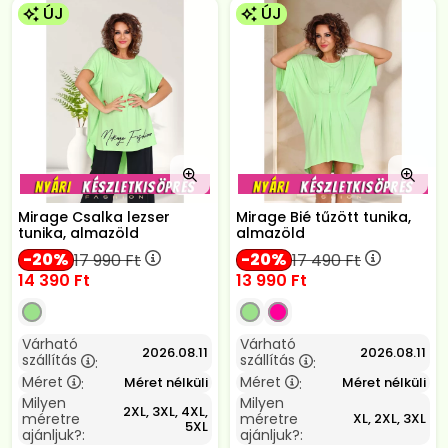
ÚJ
ÚJ
Mirage Csalka lezser
Mirage Bié tűzött tunika,
tunika, almazöld
almazöld
20
20
17 990
Ft
17 490
Ft
14 390
Ft
13 990
Ft
Várható
Várható
2026.08.11
2026.08.11
szállítás
szállítás
:
:
Méret
Méret
Méret nélküli
Méret nélküli
:
:
Milyen
Milyen
2XL, 3XL, 4XL,
méretre
méretre
XL, 2XL, 3XL
5XL
ajánljuk?:
ajánljuk?: