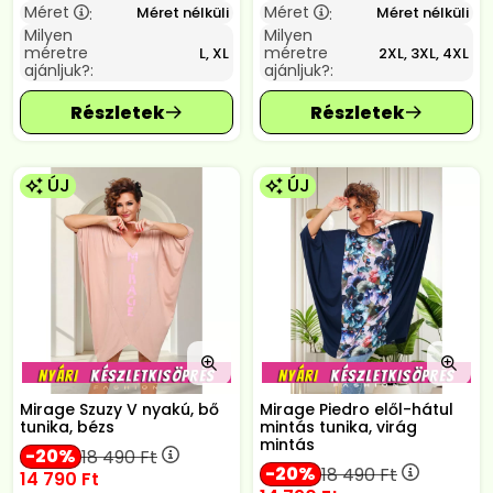
Méret
Méret
Méret nélküli
Méret nélküli
:
:
Milyen
Milyen
méretre
méretre
L, XL
2XL, 3XL, 4XL
ajánljuk?:
ajánljuk?:
ÚJ
ÚJ
Mirage Szuzy V nyakú, bő
Mirage Piedro elől-hátul
tunika, bézs
mintás tunika, virág
mintás
20
18 490
Ft
20
18 490
Ft
14 790
Ft