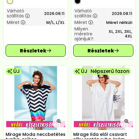
Várható
Várható
2026.08.11
2026.08.11
szállítás
szállítás
:
:
Méret
Méret
M/L, L/XL
Méret nélküli
:
:
Milyen
XL, 2XL, 3XL,
méretre
4XL
ajánljuk?:
ÚJ
ÚJ
Népszerű fazon
Mirage Moda neccbetétes
Mirage Ilda elől csavart