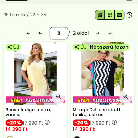
Összes termék a kategóriában
35
termék
22
35
2
ÚJ
ÚJ
Népszerű fazon
Rensix Indigó tunika,
Mirage Delila szabott
vanília
tunika, csíkos
20
20
17 990
Ft
17 990
Ft
14 390
Ft
14 390
Ft