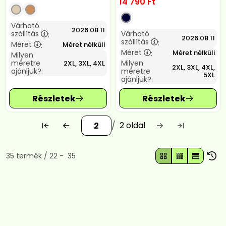
14 790
Ft
Várható
2026.08.11
szállítás
Várható
:
2026.08.11
szállítás
:
Méret
Méret nélküli
:
Méret
Méret nélküli
:
Milyen
méretre
Milyen
2XL, 3XL, 4XL
2XL, 3XL, 4XL,
ajánljuk?:
méretre
5XL
ajánljuk?:
2
Összes termék a kategóriában
35
termék
22
35