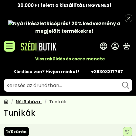
30.000 Ft felett a kiszállítás INGYENES!
Nyári készletkisöprés!
20% kedvezmény
a
megjelölt termékekre!
A 
Visszaküldés és csere menete
Kérdése van? Hívjon minket!
+36303317787
Női Ruházat
Tunikák
Tunikák
Szűrés