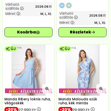
Várható
2026.08.11
szállítás
:
Várható
Méret
M, L, XL
:
2026.08.11
szállítás
:
Méret
M, L, XL
:
ÚJ
ÚJ
Manda Ribery loknis ruha,
Manda Malouda szűk
világoskék
ruha, kék mintás
20
20
27 990
Ft
29 990
Ft