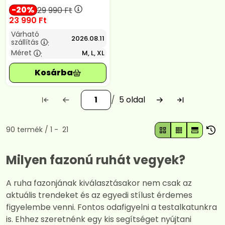
20
29 990
Ft
23 990
Ft
Várható
2026.08.11
szállítás
:
Méret
M, L, XL
:
5
Összes termék a kategóriában
90
termék
1
21
Milyen fazonú ruhát vegyek?
A ruha fazonjának kiválasztásakor nem csak az
aktuális trendeket és az egyedi stílust érdemes
figyelembe venni. Fontos odafigyelni a testalkatunkra
is. Ehhez szeretnénk egy kis segítséget nyújtani