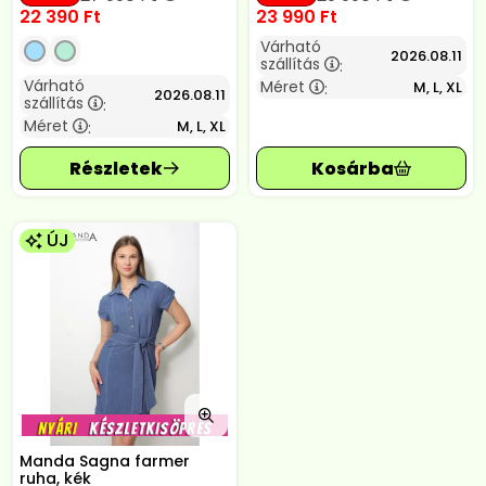
22 390
Ft
23 990
Ft
Várható
2026.08.11
szállítás
:
Várható
Méret
M, L, XL
:
2026.08.11
szállítás
:
Méret
M, L, XL
:
ÚJ
Manda Sagna farmer
ruha, kék