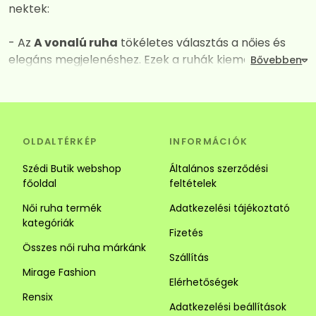
nektek:
- Az
A vonalú ruha
tökéletes választás a nőies és
elegáns megjelenéshez. Ezek a ruhák kiemelik a
dekoltázst, miközben derék vagy csípő vonalától
kezdve fokozatos kiszélesednek így mindent
elrejtenek amit nem szeretnénk láttatni. A széles
szabásuk és a megfelelően kiválasztott anyagok
OLDALTÉRKÉP
INFORMÁCIÓK
kombinációja garantálja a maximális kényelmet és a
vonzó megjelenést. Tökéletes választás alkalomra és
Szédi Butik webshop
Általános szerződési
hétköznapra is.
főoldal
feltételek
Női ruha termék
Adatkezelési tájékoztató
- Az
Ingruha
egy igazi jolly joker darab. Számos stílus
kategóriák
közül választhatsz. Az ingruhák ideálisak a laza és
Fizetés
sikkes megjelenéhez. Az ingruhák sokoldalúságuk
Összes női ruha márkánk
Szállítás
révén tökéletesek lehetnek alkalmi és hétköznapi
Mirage Fashion
viseletnek is, kombináld kiegészítőkkel vagy egy
Elérhetőségek
szuper övvel. Alacsony hölgyeknek javasoljuk a
Rensix
Adatkezelési beállítások
függőleges csíkozású darabokat mert optikailag