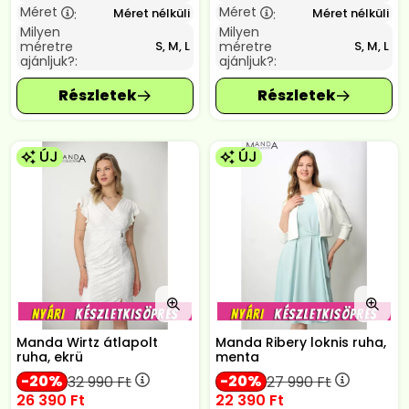
Méret
Méret
Méret nélküli
Méret nélküli
:
:
Milyen
Milyen
méretre
méretre
S, M, L
S, M, L
ajánljuk?:
ajánljuk?:
ÚJ
ÚJ
Manda Wirtz átlapolt
Manda Ribery loknis ruha,
ruha, ekrü
menta
20
20
32 990
Ft
27 990
Ft
26 390
Ft
22 390
Ft