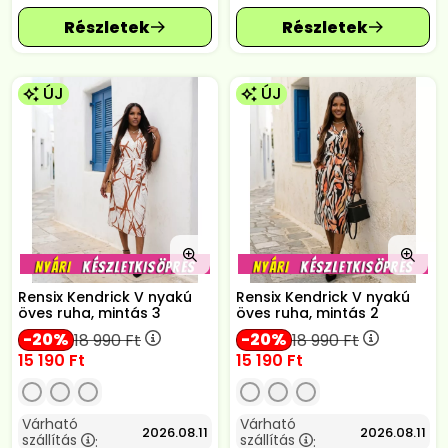
ÚJ
ÚJ
Rensix Kendrick V nyakú
Rensix Kendrick V nyakú
öves ruha, mintás 3
öves ruha, mintás 2
20
20
18 990
Ft
18 990
Ft
15 190
Ft
15 190
Ft
Várható
Várható
2026.08.11
2026.08.11
szállítás
szállítás
:
: