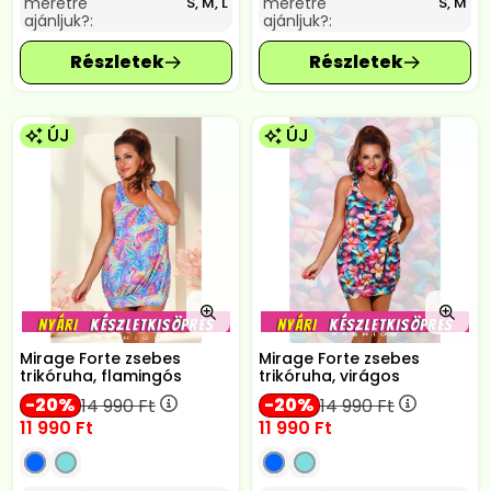
méretre
méretre
S, M, L
S, M
ajánljuk?:
ajánljuk?:
ÚJ
ÚJ
Mirage Forte zsebes
Mirage Forte zsebes
trikóruha, flamingós
trikóruha, virágos
20
20
14 990
Ft
14 990
Ft
11 990
Ft
11 990
Ft