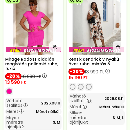
ÚJ
ÚJ
Mirage Rodosz oldalán
Rensix Kendrick V nyakú
megkötős poliamid ruha,
öves ruha, mintás 5
fuxia
20
18 990
Ft
20
16 990
Ft
15 190
Ft
13 590
Ft
Várható
2026.08.11
Várható
szállítás
:
2026.08.11
szállítás
:
Méret
Méret nélküli
:
Méret
Méret nélküli
:
Milyen
Milyen
méretre
S, M, L
méretre
ajánljuk?:
S, M
ajánljuk?: