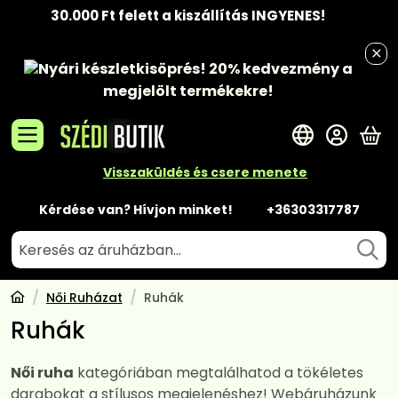
30.000 Ft felett a kiszállítás INGYENES!
Nyári készletkisöprés!
20% kedvezmény
a
megjelölt termékekre!
A 
Visszaküldés és csere menete
Kérdése van? Hívjon minket!
+36303317787
Női Ruházat
Ruhák
Ruhák
Női ruha
kategóriában megtalálhatod a tökéletes
darabokat a stílusos megjelenéshez! Webáruházunk