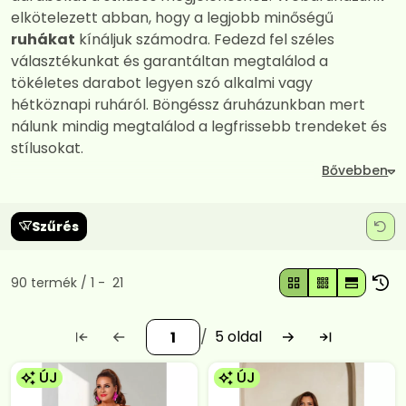
elkötelezett abban, hogy a legjobb minőségű
ruhákat
kínáljuk számodra. Fedezd fel széles
választékunkat és garantáltan megtalálod a
tökéletes darabot legyen szó alkalmi vagy
hétköznapi ruháról. Böngéssz áruházunkban mert
nálunk mindig megtalálod a legfrissebb trendeket és
stílusokat.
Szűrés
Összes termék a kategóriában
90
termék
1
21
5
ÚJ
ÚJ