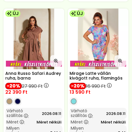
ÚJ
ÚJ
Anna Russo Safari Audrey
Mirage Latte vállán
ruha, barna
kivágott ruha, flamingós
20
20
27 990
Ft
16 990
Ft
22 390
Ft
13 590
Ft
Várható
Várható
2026.08.11
2026.08.11
szállítás
szállítás
:
:
Méret
Méret
Méret nélküli
Méret nélküli
:
:
Milyen
Milyen