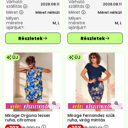
Várható
Várható
2026.08.11
2026.08.11
szállítás
szállítás
:
:
Méret
Méret
Méret nélküli
Méret nélküli
:
:
Milyen
Milyen
méretre
méretre
M, L
M, L
ajánljuk?:
ajánljuk?:
ÚJ
ÚJ
Mirage Orgona lezser
Mirage Fernandez szűk
ruha, citromos
ruha, virág mintás
20
20
16 990
Ft
16 990
Ft