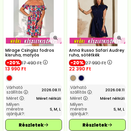
Mirage Csingisz fodros
Anna Russo Safari Audrey
kisruha, matyós
ruha, sötétkék
20
20
17 490
Ft
27 990
Ft
13 990
Ft
22 390
Ft
Várható
Várható
2026.08.11
2026.08.11
szállítás
szállítás
:
:
Méret
Méret
Méret nélküli
Méret nélküli
:
:
Milyen
Milyen
méretre
méretre
S, M, L
S, M, L
ajánljuk?:
ajánljuk?: