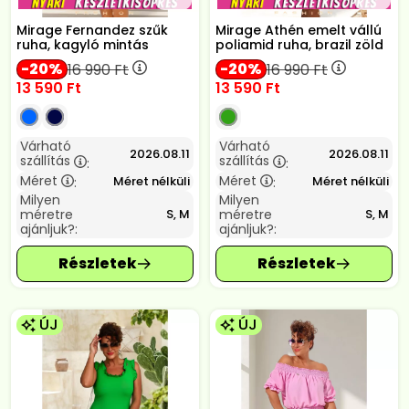
Mirage Fernandez szűk
Mirage Athén emelt vállú
ruha, kagyló mintás
poliamid ruha, brazil zöld
20
20
16 990
Ft
16 990
Ft
13 590
Ft
13 590
Ft
Várható
Várható
2026.08.11
2026.08.11
szállítás
szállítás
:
:
Méret
Méret
Méret nélküli
Méret nélküli
:
:
Milyen
Milyen
méretre
méretre
S, M
S, M
ajánljuk?:
ajánljuk?:
ÚJ
ÚJ