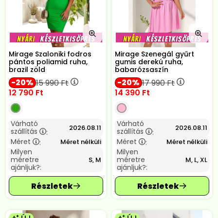
Mirage Szaloniki fodros
Mirage Szenegál gyűrt
pántos poliamid ruha,
gumis derekú ruha,
brazil zöld
babarózsaszín
20
20
15 990
Ft
17 990
Ft
12 790
Ft
14 390
Ft
Várható
Várható
2026.08.11
2026.08.11
szállítás
szállítás
:
:
Méret
Méret
Méret nélküli
Méret nélküli
:
:
Milyen
Milyen
méretre
méretre
S, M
M, L, XL
ajánljuk?:
ajánljuk?: