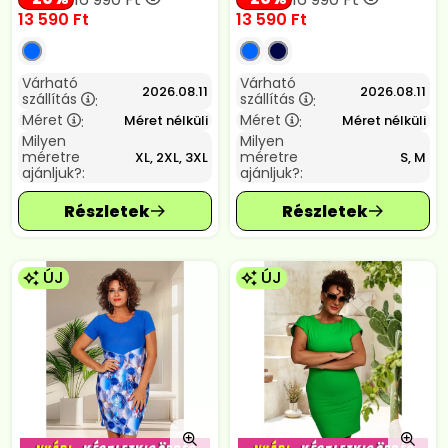
13 590
Ft
13 590
Ft
Várható
Várható
2026.08.11
2026.08.11
szállítás
szállítás
:
:
Méret
Méret
Méret nélküli
Méret nélküli
:
:
Milyen
Milyen
méretre
méretre
XL, 2XL, 3XL
S, M
ajánljuk?:
ajánljuk?:
ÚJ
ÚJ