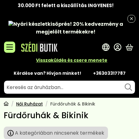
30.000 Ft felett a kiszállítás INGYENES!
Nyári készletkisöprés!
20% kedvezmény
a
megjelölt termékekre!
A 
Visszaküldés és csere menete
Kérdése van? Hívjon minket!
+36303317787
Női Ruházat
Fürdőruhák & Bikinik
Fürdőruhák & Bikinik
A kategóriában nincsenek termékek