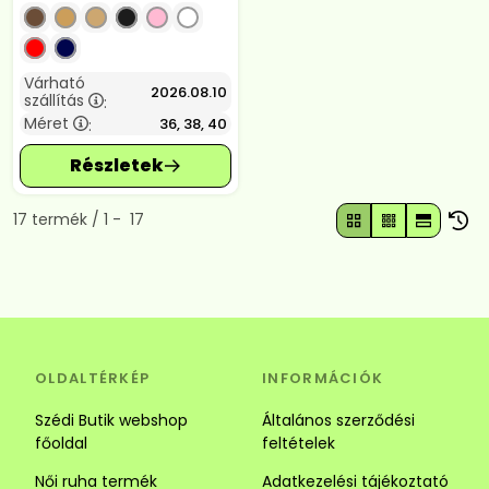
Várható
2026.08.10
szállítás
:
Méret
36, 38, 40
:
Összes termék a kategóriában
17
termék
1
17
OLDALTÉRKÉP
INFORMÁCIÓK
Szédi Butik webshop
Általános szerződési
főoldal
feltételek
Női ruha termék
Adatkezelési tájékoztató