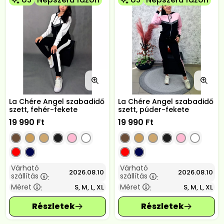
La Chére Angel szabadidő
La Chére Angel szabadidő
szett, fehér-fekete
szett, púder-fekete
19 990
Ft
19 990
Ft
Várható
Várható
2026.08.10
2026.08.10
szállítás
szállítás
:
:
Méret
Méret
S, M, L, XL
S, M, L, XL
:
: