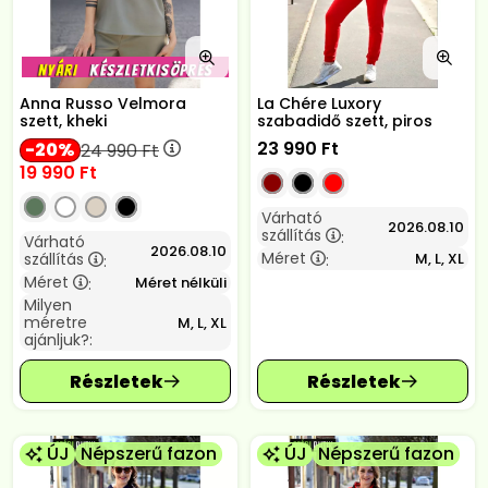
Anna Russo Velmora
La Chére Luxory
szett, kheki
szabadidő szett, piros
23 990
Ft
20
24 990
Ft
19 990
Ft
Várható
2026.08.10
szállítás
:
Várható
2026.08.10
Méret
szállítás
M, L, XL
:
:
Méret
Méret nélküli
:
Milyen
méretre
M, L, XL
ajánljuk?:
ÚJ
Népszerű fazon
ÚJ
Népszerű fazon