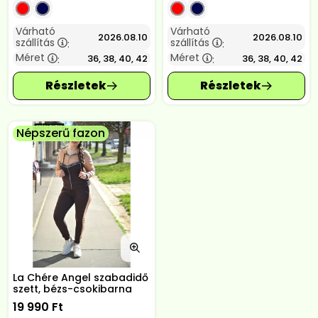
Várható
Várható
2026.08.10
2026.08.10
szállítás
szállítás
:
:
Méret
Méret
36, 38, 40, 42
36, 38, 40, 42
:
:
Népszerű fazon
La Chére Angel szabadidő
szett, bézs-csokibarna
19 990
Ft