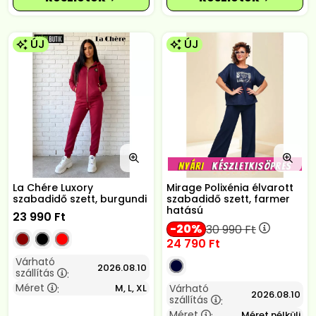
ÚJ
ÚJ
La Chére Luxory
Mirage Polixénia élvarott
szabadidő szett, burgundi
szabadidő szett, farmer
hatású
23 990
Ft
20
30 990
Ft
24 790
Ft
Várható
2026.08.10
szállítás
:
Méret
Várható
M, L, XL
:
2026.08.10
szállítás
:
Méret
Méret nélküli