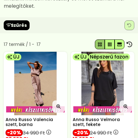
melegítőket.
Szűrés
Összes termék a kategóriában
17
termék
1
17
ÚJ
ÚJ
Népszerű fazon
Anna Russo Valencia
Anna Russo Velmora
szett, barna
szett, fekete
20
20
34 990
Ft
24 990
Ft