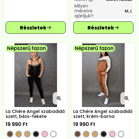
:
Milyen
méretre
M, L
ajánljuk?:
Népszerű fazon
Népszerű fazon
La Chére Angel szabadidő
La Chére Angel szabadidő
szett, bézs-fekete
szett, krém-barna
19 990
Ft
19 990
Ft