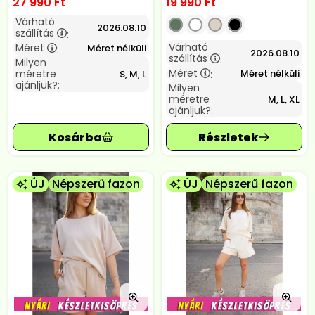
27 990
Ft
19 990
Ft
Várható
2026.08.10
szállítás
:
Várható
Méret
Méret nélküli
:
2026.08.10
szállítás
:
Milyen
Méret
Méret nélküli
méretre
S, M, L
:
ajánljuk?:
Milyen
méretre
M, L, XL
ajánljuk?:
ÚJ
Népszerű fazon
ÚJ
Népszerű fazon