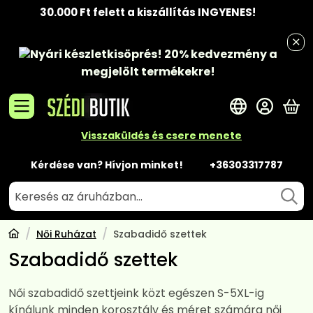
30.000 Ft felett a kiszállítás INGYENES!
Nyári készletkisöprés!
20% kedvezmény
a
megjelölt termékekre!
A 
Visszaküldés és csere menete
Kérdése van? Hívjon minket!
+36303317787
Női Ruházat
Szabadidő szettek
Szabadidő szettek
Női szabadidő szettjeink közt egészen S-5XL-ig
kínálunk minden korosztály és méret számára női