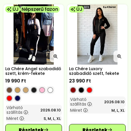
ÚJ
Népszerű fazon
ÚJ
La Chére Angel szabadidő
La Chére Luxory
szett, krém-fekete
szabadidő szett, fekete
19 990
Ft
23 990
Ft
Várható
2026.08.10
szállítás
:
Várható
2026.08.10
Méret
M, L, XL
:
szállítás
:
Méret
S, M, L, XL
: