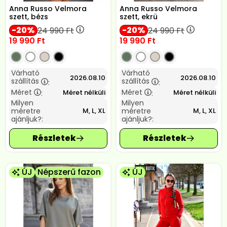
Anna Russo Velmora
Anna Russo Velmora
szett, bézs
szett, ekrü
20
20
24 990
Ft
24 990
Ft
19 990
Ft
19 990
Ft
Várható
Várható
2026.08.10
2026.08.10
szállítás
szállítás
:
:
Méret
Méret
Méret nélküli
Méret nélküli
:
:
Milyen
Milyen
méretre
méretre
M, L, XL
M, L, XL
ajánljuk?:
ajánljuk?:
ÚJ
Népszerű fazon
ÚJ