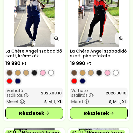
La Chére Angel szabadidő
La Chére Angel szabadidő
szett, krém-kék
szett, piros-fekete
19 990
Ft
19 990
Ft
Várható
Várható
2026.08.10
2026.08.10
szállítás
szállítás
:
:
Méret
Méret
S, M, L, XL
S, M, L, XL
:
:
ÚJ
Népszerű fazon
ÚJ
Népszerű fazon