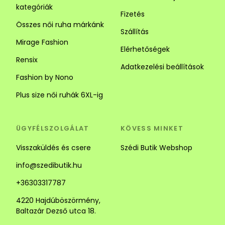
kategóriák
Fizetés
Összes női ruha márkánk
Szállítás
Mirage Fashion
Elérhetőségek
Rensix
Adatkezelési beállítások
Fashion by Nono
Plus size női ruhák 6XL-ig
ÜGYFÉLSZOLGÁLAT
KÖVESS MINKET
Visszaküldés és csere
Szédi Butik Webshop
info@szedibutik.hu
+36303317787
4220 Hajdúböszörmény,
Baltazár Dezső utca 18.