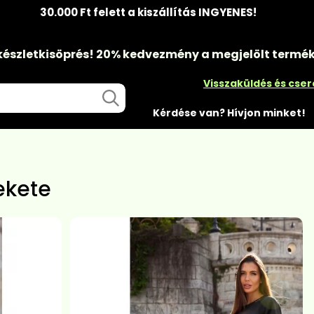
30.000 Ft felett a kiszállítás INGYENES!
készletkisöprés!
20% kedvezmény
a megjelölt termé
Visszaküldés és cse
Kérdése van? Hívjon minket!
ekete