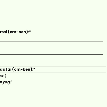
atai (cm-ben):*
datai (cm-ben):*
rve)
anyag!