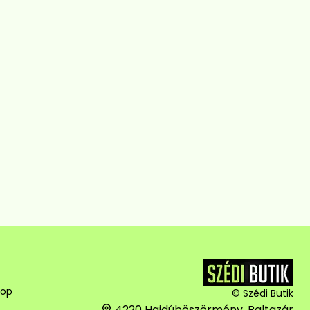
hop
© Szédi Butik
4220 Hajdúböszörmény, Baltazár