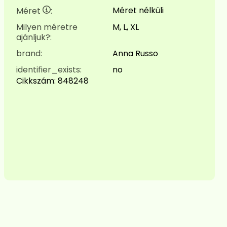
Méret nélküli
Méret
:
Milyen méretre
M, L, XL
ajánljuk?:
brand:
Anna Russo
identifier_exists:
no
Cikkszám:
848248