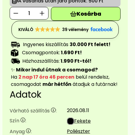
A vásárlás után járó pontok:
500 Ft
Kosárba
KIVÁLÓ
39 vélemény
Ingyenes kiszállítás
30.000 Ft felett!
Csomagpontok:
1.690 Ft!
Házhozszállítás:
1.990 Ft-tól!
✨
Mikor indul útnak a csomagod?
Ha
2 nap 17 óra 46 percen
belül rendelsz,
csomagodat
már hétfőn
átadjuk a futárnak!
Adatok
2026.08.11
Várható szállítás
:
Szín
:
Fekete
Poliészter
Anyag
: