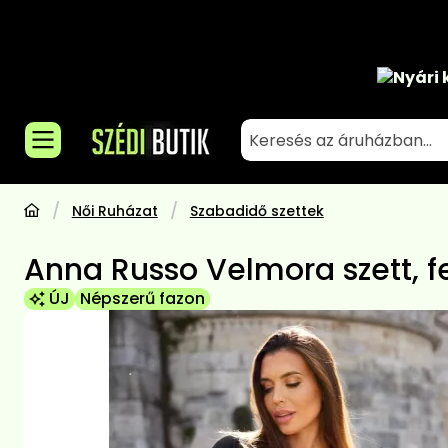
Nyári 
Női Ruházat
Szabadidő szettek
Anna Russo Velmora szett, f
ÚJ
Népszerű fazon