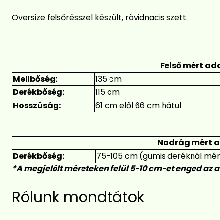
Oversize felsőrésszel készült, rövidnacis szett.
Felső mért ad
Mellbőség:
135 cm
Derékbőség:
115 cm
Hosszúság
:
61 cm elől 66 cm hátul
Nadrág mért a
Derékbőség:
75-105 cm (gumis deréknál mé
*A megjelölt méreteken felül 5-10 cm-et enged az 
Rólunk mondtátok