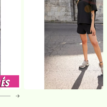
haladás:
0
%