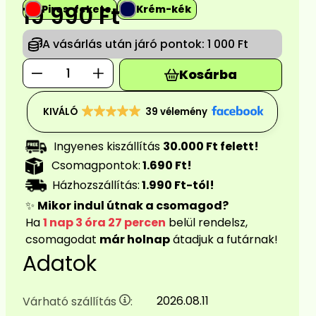
19 990
Ft
Piros-fekete
Krém-kék
A vásárlás után járó pontok:
1 000 Ft
Kosárba
KIVÁLÓ
39 vélemény
Ingyenes kiszállítás
30.000 Ft felett!
Csomagpontok:
1.690 Ft!
Házhozszállítás:
1.990 Ft-tól!
✨
Mikor indul útnak a csomagod?
Ha
1 nap 3 óra 27 percen
belül rendelsz,
csomagodat
már holnap
átadjuk a futárnak!
Adatok
2026.08.11
Várható szállítás
: