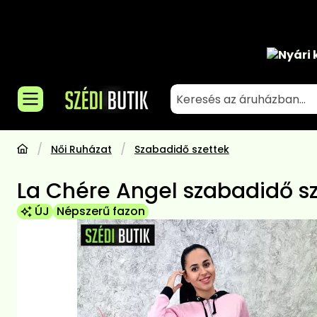
Nyári 
Női Ruházat
Szabadidő szettek
La Chére Angel szabadidő sz
ÚJ
Népszerű fazon