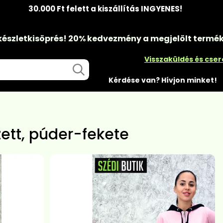
30.000 Ft felett a kiszállítás INGYENES!
készletkisöprés!
20% kedvezmény
a megjelölt termé
Visszaküldés és cse
Kérdése van? Hívjon minket!
ett, púder-fekete