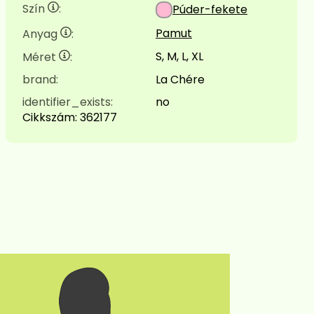
Szín
:
Púder-fekete
Pamut
Anyag
:
S, M, L, XL
Méret
:
brand:
La Chére
identifier_exists:
no
Cikkszám:
362177