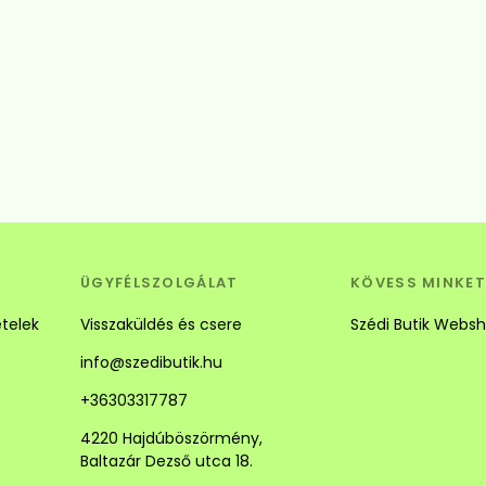
Betöltés...
ÜGYFÉLSZOLGÁLAT
KÖVESS MINKET
ételek
Visszaküldés és csere
Szédi Butik Webs
info@szedibutik.hu
+36303317787
4220 Hajdúböszörmény,
Baltazár Dezső utca 18.