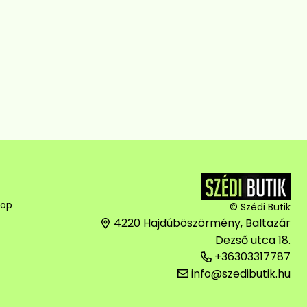
hop
© Szédi Butik
4220 Hajdúböszörmény, Baltazár
Dezső utca 18.
+36303317787
info@szedibutik.hu