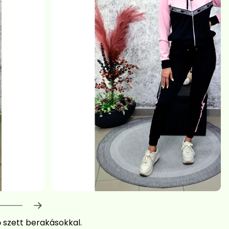
haladás:
0
%
ő szett berakásokkal.