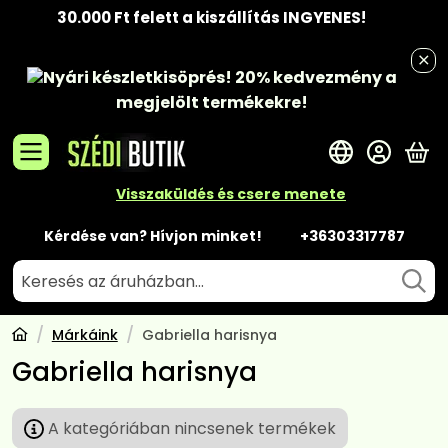
30.000 Ft felett a kiszállítás INGYENES!
Nyári készletkisöprés!
20% kedvezmény
a
megjelölt termékekre!
A 
Visszaküldés és csere menete
Kérdése van? Hívjon minket!
+36303317787
Márkáink
Gabriella harisnya
Gabriella harisnya
A kategóriában nincsenek termékek