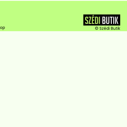
hop
© Szédi Butik
4220 Hajdúböszörmény, Baltazár
Dezső utca 18.
+36303317787
info@szedibutik.hu