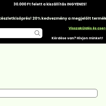
30.000 Ft felett a kiszállítás INGYENES!
készletkisöprés!
20% kedvezmény
a megjelölt termé
Visszaküldés és cse
Kérdése van? Hívjon minket!