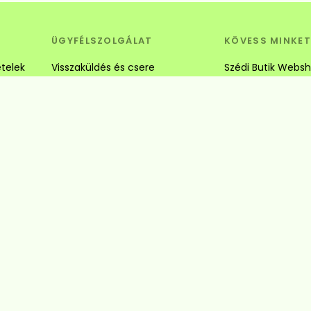
ÜGYFÉLSZOLGÁLAT
KÖVESS MINKET
ételek
Visszaküldés és csere
Szédi Butik Webs
info@szedibutik.hu
+36303317787
4220 Hajdúböszörmény,
Baltazár Dezső utca 18.