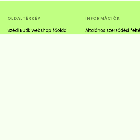
OLDALTÉRKÉP
INFORMÁCIÓK
Szédi Butik webshop főoldal
Általános szerződési felt
Női ruha termék kategóriák
Adatkezelési tájékoztató
Összes női ruha márkánk
Fizetés
Mirage Fashion
Szállítás
Rensix
Elérhetőségek
Fashion by Nono
Adatkezelési beállítások
Plus size női ruhák 6XL-ig