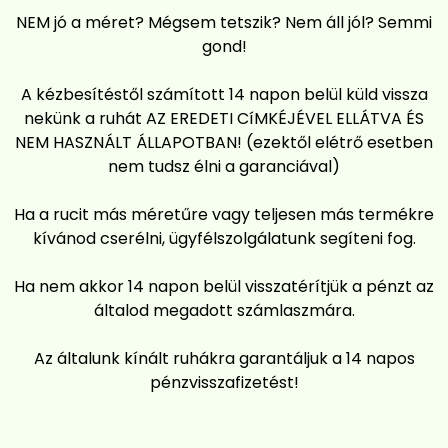
NEM jó a méret? Mégsem tetszik? Nem áll jól? Semmi
gond!
A kézbesítéstől számított 14 napon belül küld vissza
nekünk a ruhát AZ EREDETI CíMKÉJÉVEL ELLÁTVA ÉS
NEM HASZNÁLT ÁLLAPOTBAN! (ezektől elétrő esetben
nem tudsz élni a garanciával)
Ha a rucit más méretűre vagy teljesen más termékre
kívánod cserélni, ügyfélszolgálatunk segíteni fog.
Ha nem akkor 14 napon belül visszatérítjük a pénzt az
általod megadott számlaszmára.
Az általunk kínált ruhákra garantáljuk a 14 napos
pénzvisszafizetést!