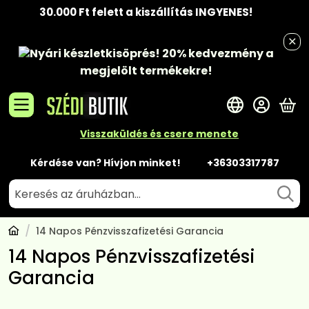
30.000 Ft felett a kiszállítás INGYENES!
Nyári készletkisöprés!
20% kedvezmény
a
megjelölt termékekre!
A 
Visszaküldés és csere menete
Kérdése van? Hívjon minket!
+36303317787
14 Napos Pénzvisszafizetési Garancia
14 Napos Pénzvisszafizetési
Garancia