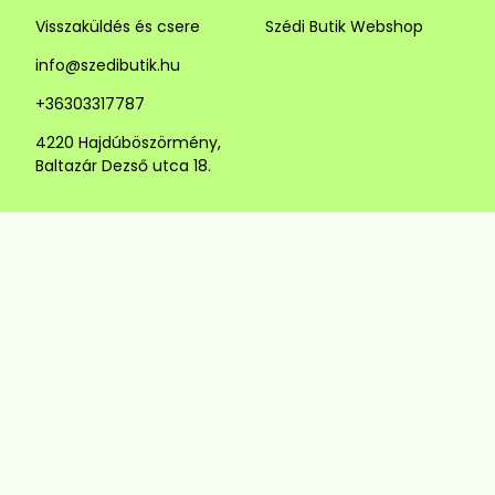
Visszaküldés és csere
Szédi Butik Webshop
info@szedibutik.hu
+36303317787
4220 Hajdúböszörmény,
Baltazár Dezső utca 18.
© Szédi Butik
4220 Hajdúböszörmény, Baltazár Dezső utca
18.
+36303317787
info@szedibutik.hu