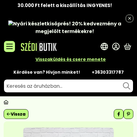
30.000 Ft felett a kiszállítás INGYENES!
Nyári készletkisöprés!
20% kedvezmény
a
megjelölt termékekre!
A 
Visszaküldés és csere menete
Kérdése van? Hívjon minket!
+36303317787
Vissza