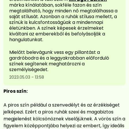
márka kínálatában, sokféle fazon és szín
megtalálható, hogy minden nő megtalálhassa a
saját stílusát. Azonban a ruhák stílusa mellett, a
színük is kulcsfontosságúak a mindennapi
életünkben. A színek képesek érzelmeket
kiváltani az emberekből és befolyásolják a
hangulatunkat.
Mielőtt belevágunk vess egy pillantást a
gardróbodra és a leggyakrabban előforduló
színek segítenek meghatározni a
személyiségedet.
2023.05.03
13:58
Piros szín:
A piros szín például a szenvedélyt és az érzékiséget
jelképezi. Ezért a piros ruhák szexi és magabiztos
megjelenést kölcsönöznek viselőjüknek. A vörös szín a
figyelem középpontjába helyezi az embert, így ideális