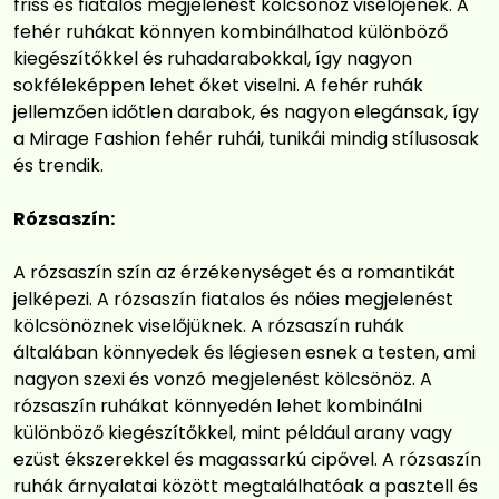
friss és fiatalos megjelenést kölcsönöz viselőjének. A
fehér ruhákat könnyen kombinálhatod különböző
kiegészítőkkel és ruhadarabokkal, így nagyon
sokféleképpen lehet őket viselni. A fehér ruhák
jellemzően időtlen darabok, és nagyon elegánsak, így
a Mirage Fashion fehér ruhái, tunikái mindig stílusosak
és trendik.
Rózsaszín:
A rózsaszín szín az érzékenységet és a romantikát
jelképezi. A rózsaszín fiatalos és nőies megjelenést
kölcsönöznek viselőjüknek. A rózsaszín ruhák
általában könnyedek és légiesen esnek a testen, ami
nagyon szexi és vonzó megjelenést kölcsönöz. A
rózsaszín ruhákat könnyedén lehet kombinálni
különböző kiegészítőkkel, mint például arany vagy
ezüst ékszerekkel és magassarkú cipővel. A rózsaszín
ruhák árnyalatai között megtalálhatóak a pasztell és