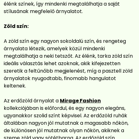
élénk színek, így mindenki megtalálhatja a saját
stílusának megfelelő árnyalatot.
Zöld szín:
A zöld szín egy nagyon sokoldalú szín, és rengeteg
árnyalata létezik, amelyek közül mindenki
megtalálhatja a neki tetszőt. Az élénk, tarka zöld szín
ideális választás lehet azoknak, akik kifejezetten
szeretik a feltűnőbb megjelenést, míg a pasztell zöld
árnyalatok nyugodtabb, finomabb hangulatot
keltenek.
Az erdőzöld árnyalat a
Mirage Fashion
kollekciójában is előfordul, és egy nagyon elegáns,
ugyanakkor szolid színt képvisel. Az erdőzöld ruhák
általában nagyon jól mutatnak a magasabb nőkön,
de különösen jól mutatnak olyan nőkön, akiknek a
szeme zöld vagy sötétbarna. Az erdőzöld szín