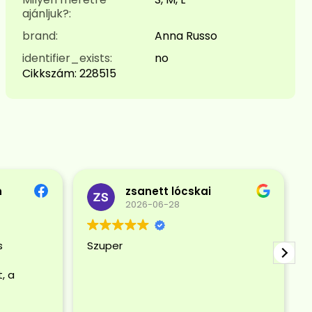
ajánljuk?:
brand:
Anna Russo
identifier_exists:
no
Cikkszám:
228515
n
zsanett lócskai
2026-06-28
s
Szuper
, a