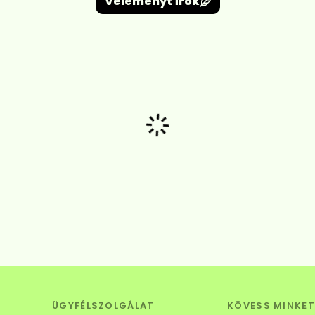
Véleményt írok
Betöltés...
ÜGYFÉLSZOLGÁLAT
KÖVESS MINKET