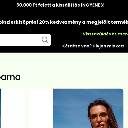
30.000 Ft felett a kiszállítás INGYENES!
készletkisöprés!
20% kedvezmény
a megjelölt termé
Visszaküldés és cse
Kérdése van? Hívjon minket!
barna