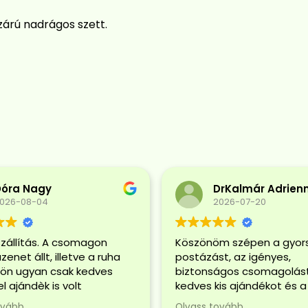
zárú nadrágos szett.
Dóra Nagy
DrKalmár Adrien
026-08-04
2026-07-20
szállítás. A csomagon
Köszönöm szépen a gyor
enet állt, illetve a ruha
postázást, az igényes,
lön ugyan csak kedves
biztonságos csomagolást
l ajándèk is volt
kedves kis ajándékot és a
a. Isteni illata volt a
gyönyörű, jó minőségű
ovább
Olvass tovább