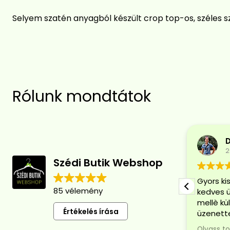
Selyem szatén anyagból készült crop top-os, széles s
Rólunk mondtátok
Vélemény összefoglaló
85 vélemény alapján
2
Szédi Butik Webshop
A Szédi Butik Webshop
(www.szedibutik.hu) vásárlói
Gyors ki
85 vélemény
elragadtatottak a kivételes
kedves üz
szolgáltatás és gyors, gyakran
mellè kü
Értékelés írása
egynapos szállítás miatt. A
üzenette
ruházat gyönyörűen csomagolva
csomagolv
Olvass t