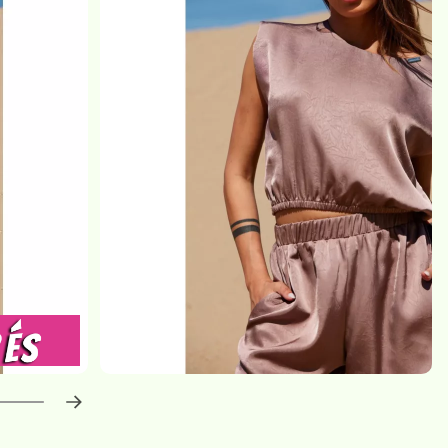
haladás:
0
%