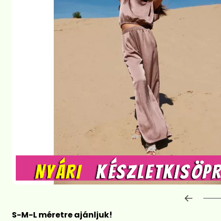
Előre
S-M-L méretre ajánljuk!