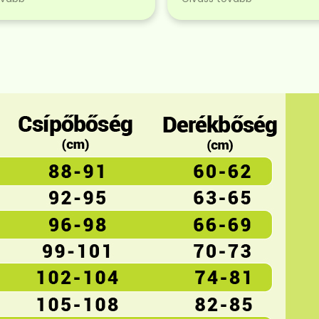
ak. :)
termékeket! Máskor is fog
vásárolni! 🤗