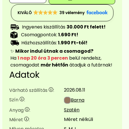
KIVÁLÓ
39 vélemény
Ingyenes kiszállítás
30.000 Ft felett!
Csomagpontok:
1.690 Ft!
Házhozszállítás:
1.990 Ft-tól!
✨
Mikor indul útnak a csomagod?
Ha
1 nap 20 óra 3 percen
belül rendelsz,
csomagodat
már hétfőn
átadjuk a futárnak!
Adatok
2026.08.11
Várható szállítás
:
Szín
:
Barna
Szatén
Anyag
:
Méret nélküli
Méret
:
Milyen méretre
S, M, L