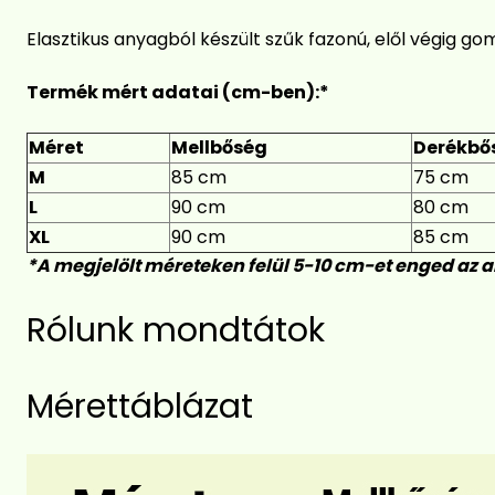
Elasztikus anyagból készült szűk fazonú, elől végig go
Termék mért adatai (cm-ben):*
Méret
Mellbőség
Derékbő
M
85 cm
75 cm
L
90 cm
80 cm
XL
90 cm
85 cm
*A megjelölt méreteken felül 5-10 cm-et enged az 
Rólunk mondtátok
Mérettáblázat