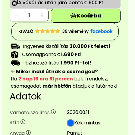
A vásárlás után járó pontok:
600 Ft
Kosárba
KIVÁLÓ
39 vélemény
Ingyenes kiszállítás
30.000 Ft felett!
Csomagpontok:
1.690 Ft!
Házhozszállítás:
1.990 Ft-tól!
✨
Mikor indul útnak a csomagod?
Ha
2 nap 16 óra 51 percen
belül rendelsz,
csomagodat
már hétfőn
átadjuk a futárnak!
Adatok
2026.08.11
Várható szállítás
:
Szín
:
Kék mintás
Pamut
Anyag
: