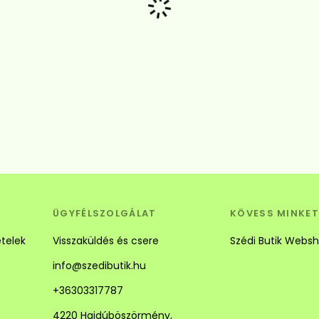
Betöltés...
ÜGYFÉLSZOLGÁLAT
KÖVESS MINKET
ételek
Visszaküldés és csere
Szédi Butik Webs
info@szedibutik.hu
+36303317787
4220 Hajdúböszörmény,