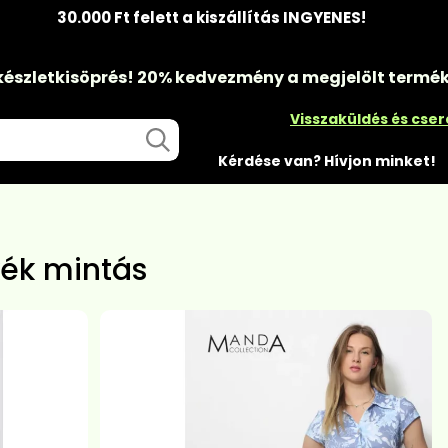
30.000 Ft felett a kiszállítás INGYENES!
készletkisöprés!
20% kedvezmény
a megjelölt termé
Visszaküldés és cse
Kérdése van? Hívjon minket!
kék mintás