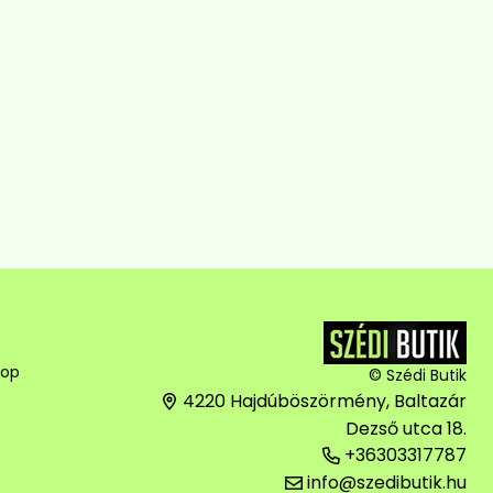
hop
© Szédi Butik
4220 Hajdúböszörmény, Baltazár
Dezső utca 18.
+36303317787
info@szedibutik.hu