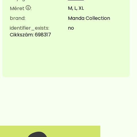
M, L, XL
Méret
:
brand:
Manda Collection
identifier_exists:
no
Cikkszám:
698317