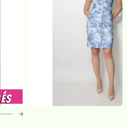
haladás:
0
%