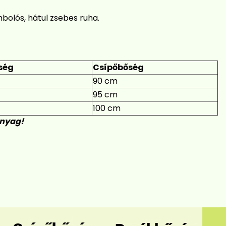
mbolós, hátul zsebes ruha.
ség
Csípőbőség
90 cm
95 cm
100 cm
anyag!