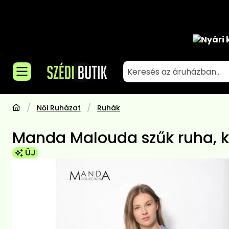
Nyári 
Női Ruházat
Ruhák
Manda Malouda szűk ruha, 
ÚJ