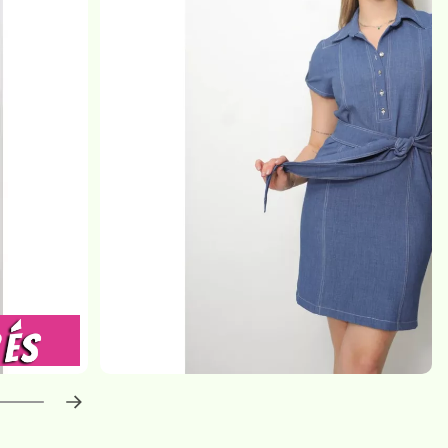
haladás:
0
%