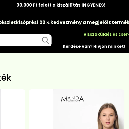
30.000 Ft felett a kiszállítás INGYENES!
készletkisöprés!
20% kedvezmény
a megjelölt termé
Visszaküldés és cse
Kérdése van? Hívjon minket!
kék