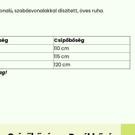
nalú, szabásvonalakkal díszitett, öves ruha.
ség
Csípőbőség
110 cm
115 cm
120 cm
ag!