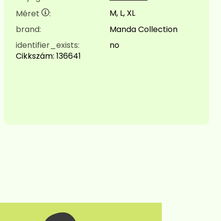
M, L, XL
Méret
:
brand:
Manda Collection
identifier_exists:
no
Cikkszám:
136641