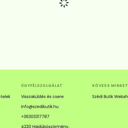
Betöltés...
ÜGYFÉLSZOLGÁLAT
KÖVESS MINKET
ételek
Visszaküldés és csere
Szédi Butik Webs
info@szedibutik.hu
+36303317787
4220 Hajdúböszörmény,