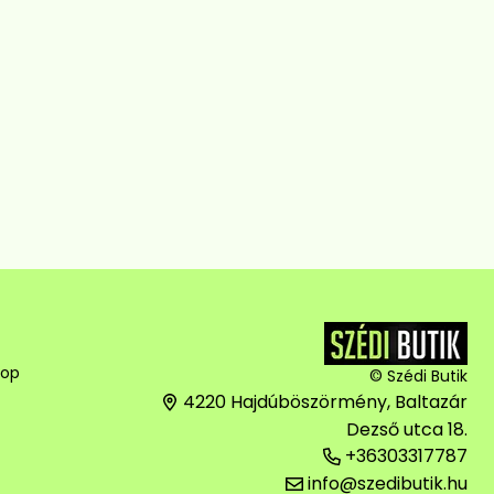
hop
© Szédi Butik
4220 Hajdúböszörmény, Baltazár
Dezső utca 18.
+36303317787
info@szedibutik.hu