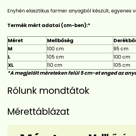
Enyhén elasztikus farmer anyagból készült, egyenes vo
Termék mért adatai (cm-ben):*
Méret
Mellbőség
Derékbő
M
100 cm
95 cm
L
105 cm
100 cm
XL
110 cm
105 cm
*A megjelölt méreteken felül 5 cm-et enged az any
Rólunk mondtátok
Mérettáblázat