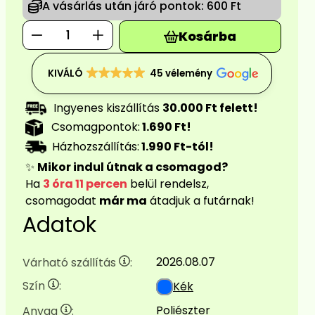
A vásárlás után járó pontok:
600 Ft
Kosárba
KIVÁLÓ
39 vélemény
Ingyenes kiszállítás
30.000 Ft felett!
Csomagpontok:
1.690 Ft!
Házhozszállítás:
1.990 Ft-tól!
✨
Mikor indul útnak a csomagod?
Ha
3 óra 11 percen
belül rendelsz,
csomagodat
már ma
átadjuk a futárnak!
Adatok
2026.08.07
Várható szállítás
:
Szín
:
Kék
Poliészter
Anyag
: