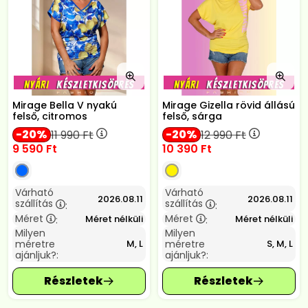
Mirage Bella V nyakú
Mirage Gizella rövid állású
felső, citromos
felső, sárga
20
20
11 990
Ft
12 990
Ft
9 590
Ft
10 390
Ft
Várható
Várható
2026.08.11
2026.08.11
szállítás
szállítás
:
:
Méret
Méret
Méret nélküli
Méret nélküli
:
:
Milyen
Milyen
méretre
méretre
M, L
S, M, L
ajánljuk?:
ajánljuk?: