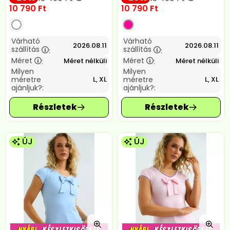
10 790
Ft
10 790
Ft
Várható
Várható
2026.08.11
2026.08.11
szállítás
szállítás
:
:
Méret
Méret
Méret nélküli
Méret nélküli
:
:
Milyen
Milyen
méretre
méretre
L, XL
L, XL
ajánljuk?:
ajánljuk?:
ÚJ
ÚJ