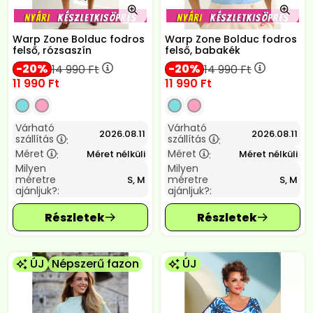
Warp Zone Bolduc fodros
Warp Zone Bolduc fodros
felső, rózsaszín
felső, babakék
20
20
14 990
Ft
14 990
Ft
11 990
Ft
11 990
Ft
Várható
Várható
2026.08.11
2026.08.11
szállítás
szállítás
:
:
Méret
Méret
Méret nélküli
Méret nélküli
:
:
Milyen
Milyen
méretre
méretre
S, M
S, M
ajánljuk?:
ajánljuk?:
ÚJ
Népszerű fazon
ÚJ