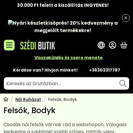
30.000 Ft felett a kiszállítás INGYENES!
Nyári készletkisöprés!
20% kedvezmény
a
megjelölt termékekre!
A 
Visszaküldés és csere menete
Kérdése van? Hívjon minket!
+36303317787
Női Ruházat
Felsők, Bodyk
Felsők, Bodyk
Csodás női felsők várnak rád a webshopon. Válogass
kedvedre a szebbnél szebb színes, mintás vagy