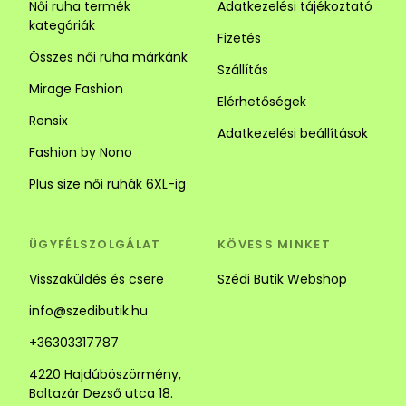
Női ruha termék
Adatkezelési tájékoztató
kategóriák
Fizetés
Összes női ruha márkánk
Szállítás
Mirage Fashion
Elérhetőségek
Rensix
Adatkezelési beállítások
Fashion by Nono
Plus size női ruhák 6XL-ig
ÜGYFÉLSZOLGÁLAT
KÖVESS MINKET
Visszaküldés és csere
Szédi Butik Webshop
info@szedibutik.hu
+36303317787
4220 Hajdúböszörmény,
Baltazár Dezső utca 18.