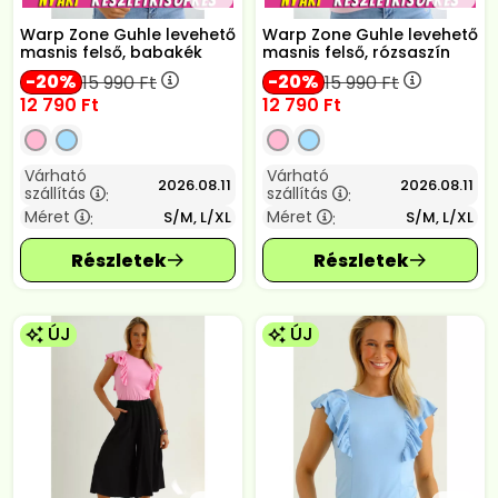
Warp Zone Guhle levehető
Warp Zone Guhle levehető
masnis felső, babakék
masnis felső, rózsaszín
20
20
15 990
Ft
15 990
Ft
12 790
Ft
12 790
Ft
Várható
Várható
2026.08.11
2026.08.11
szállítás
szállítás
:
:
Méret
Méret
S/M, L/XL
S/M, L/XL
:
:
ÚJ
ÚJ