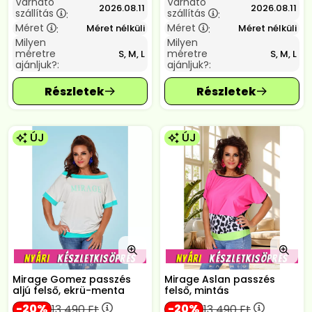
Várható
Várható
2026.08.11
2026.08.11
szállítás
szállítás
:
:
Méret
Méret
Méret nélküli
Méret nélküli
:
:
Milyen
Milyen
méretre
méretre
S, M, L
S, M, L
ajánljuk?:
ajánljuk?:
ÚJ
ÚJ
Mirage Gomez passzés
Mirage Aslan passzés
aljú felső, ekrü-menta
felső, mintás
20
20
13 490
Ft
13 490
Ft