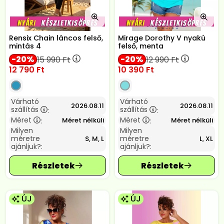
Rensix Chain láncos felső,
Mirage Dorothy V nyakú
mintás 4
felső, menta
20
20
15 990
Ft
12 990
Ft
12 790
Ft
10 390
Ft
Várható
Várható
2026.08.11
2026.08.11
szállítás
szállítás
:
:
Méret
Méret
Méret nélküli
Méret nélküli
:
:
Milyen
Milyen
méretre
méretre
S, M, L
L, XL
ajánljuk?:
ajánljuk?:
ÚJ
ÚJ