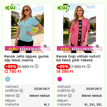
ÚJ
ÚJ
Rensix Jella zippes, gumis
Rensix Gap vállain nyitott
aljú felső, menta
bő felső, pink-fekete
20
20
15 990
Ft
17 990
Ft
12 790
Ft
14 390
Ft
Várható
Várható
2026.08.11
2026.08.11
szállítás
szállítás
:
:
Méret
Méret
Méret nélküli
Méret nélküli
:
:
Milyen
Milyen
méretre
méretre
M, L
XL, 2XL, 3XL