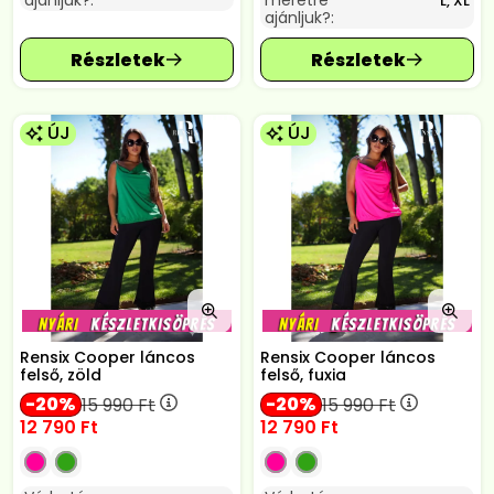
ajánljuk?:
méretre
L, XL
ajánljuk?:
ÚJ
ÚJ
Rensix Cooper láncos
Rensix Cooper láncos
felső, zöld
felső, fuxia
20
20
15 990
Ft
15 990
Ft
12 790
Ft
12 790
Ft