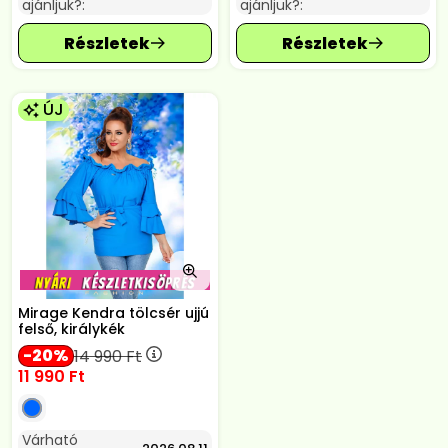
ajánljuk?:
ajánljuk?:
ÚJ
Mirage Kendra tölcsér ujjú
felső, királykék
20
14 990
Ft
11 990
Ft
Várható