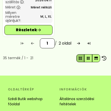
2026.08.11
szállítás
:
Méret
Méret nélküli
:
Milyen
méretre
M, L, XL
ajánljuk?:
2
Összes termék a kategóriában
35
termék
1
21
OLDALTÉRKÉP
INFORMÁCIÓK
Szédi Butik webshop
Általános szerződési
főoldal
feltételek