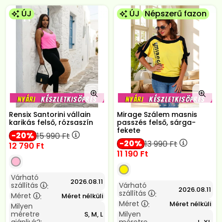
ÚJ
ÚJ
Népszerű fazon
Rensix Santorini vállain
Mirage Szálem masnis
karikás felső, rózsaszín
passzés felső, sárga-
fekete
20
15 990
Ft
20
13 990
Ft
12 790
Ft
11 190
Ft
Várható
2026.08.11
szállítás
Várható
:
2026.08.11
szállítás
:
Méret
Méret nélküli
:
Méret
Méret nélküli
:
Milyen
méretre
Milyen
S, M, L