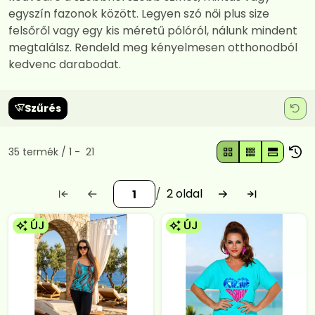
egyszín fazonok között. Legyen szó női plus size
felsőről vagy egy kis méretű pólóról, nálunk mindent
megtalálsz. Rendeld meg kényelmesen otthonodból
kedvenc darabodat.
Szűrés
Összes termék a kategóriában
35
termék
1
21
2
ÚJ
ÚJ