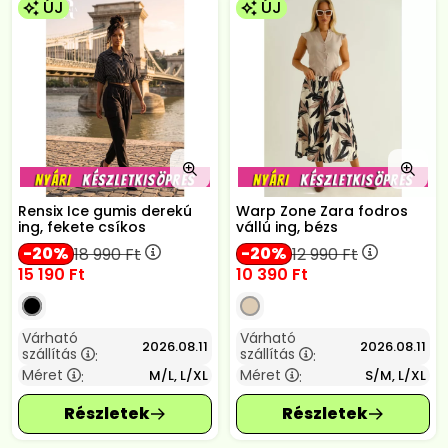
ÚJ
ÚJ
Rensix Ice gumis derekú
Warp Zone Zara fodros
ing, fekete csíkos
vállú ing, bézs
20
20
18 990
Ft
12 990
Ft
15 190
Ft
10 390
Ft
Várható
Várható
2026.08.11
2026.08.11
szállítás
szállítás
:
:
Méret
Méret
M/L, L/XL
S/M, L/XL
:
: