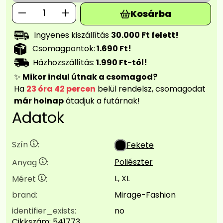
Kosárba
Ingyenes kiszállítás
30.000 Ft felett!
Csomagpontok:
1.690 Ft!
Házhozszállítás:
1.990 Ft-tól!
✨
Mikor indul útnak a csomagod?
Ha
23 óra 42 percen
belül rendelsz, csomagodat
már holnap
átadjuk a futárnak!
Adatok
Szín
:
Fekete
Poliészter
Anyag
:
L, XL
Méret
:
brand:
Mirage-Fashion
identifier_exists:
no
Cikkszám:
541773