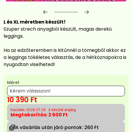
Előrehaladás:
0
%
L és XL méretben készült!
Szuper strech anyagból készült, magas derekú
leggings.
Ha az edzőteremben is kitűnnél a tömegből akkor ez
a leggings tökéletes választás, de a hétköznapokra is
nyugodtan viselheted!
Méret
20
12 990
Ft
10 390
Ft
Kezdete: 2026.07.29
A készlet erejéig
Megtakarítás:
2 600 Ft
A vásárlás után járó pontok:
260 Ft