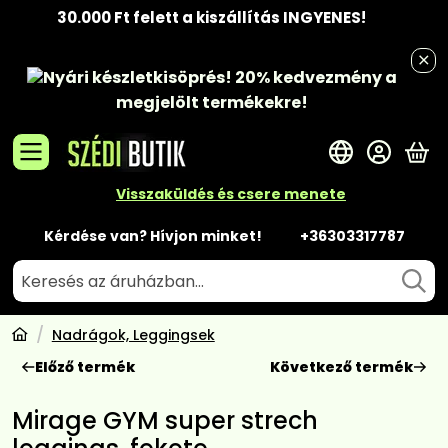
30.000 Ft felett a kiszállítás INGYENES!
Nyári készletkisöprés!
20% kedvezmény
a
megjelölt termékekre!
A 
Visszaküldés és csere menete
Kérdése van? Hívjon minket!
+36303317787
Nadrágok, Leggingsek
Előző termék
Következő termék
Mirage GYM super strech