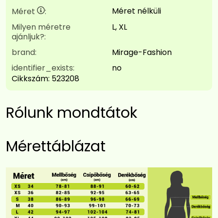
Méret nélküli
Méret
:
Milyen méretre
L, XL
ajánljuk?:
brand:
Mirage-Fashion
identifier_exists:
no
Cikkszám:
523208
Rólunk mondtátok
Mérettáblázat