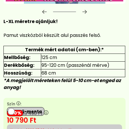
Előrehaladás:
0
%
L-XL méretre ajánljuk!
Pamut viszkózból készült alul passzés felső.
Termék mért adatai (cm-ben):*
Mellbőség:
125 cm
Derékbőség:
95-120 cm (passzénál mérve)
Hosszúság:
68 cm
*A megjelölt méreteken felül 5-10 cm-et enged az
anyag!
Szín
:
Ekrü-menta
20
13 490
Ft
10 790
Ft