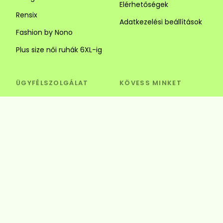
Elérhetőségek
Rensix
Adatkezelési beállítások
Fashion by Nono
Plus size női ruhák 6XL-ig
ÜGYFÉLSZOLGÁLAT
KÖVESS MINKET
Visszaküldés és csere
Szédi Butik Webshop
info@szedibutik.hu
+36303317787
4220 Hajdúböszörmény,
Baltazár Dezső utca 18.
© Szédi Butik