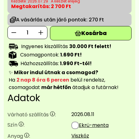
Kezdete: 2026.07.29
A készlet erejéig
Megtakarítás:
2 700 Ft
A vásárlás után járó pontok:
270 Ft
Kosárba
Ingyenes kiszállítás
30.000 Ft felett!
Csomagpontok:
1.690 Ft!
Házhozszállítás:
1.990 Ft-tól!
✨
Mikor indul útnak a csomagod?
Ha
2 nap 8 óra 6 percen
belül rendelsz,
csomagodat
már hétfőn
átadjuk a futárnak!
Adatok
2026.08.11
Várható szállítás
:
Szín
:
Ekrü-menta
Viszkóz
Anyag
: