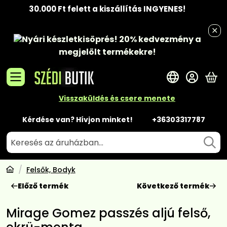
30.000 Ft felett a kiszállítás INGYENES!
Nyári készletkisöprés!
20% kedvezmény
a
megjelölt termékekre!
A 
Visszaküldés és csere menete
Kérdése van? Hívjon minket!
+36303317787
Felsők, Bodyk
Előző termék
Következő termék
Mirage Gomez passzés aljú felső,