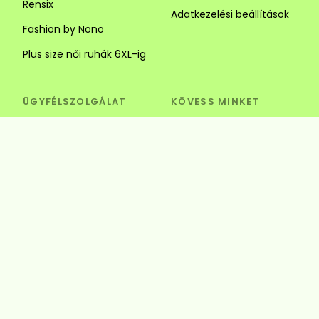
Rensix
Adatkezelési beállítások
Fashion by Nono
Plus size női ruhák 6XL-ig
ÜGYFÉLSZOLGÁLAT
KÖVESS MINKET
Visszaküldés és csere
Szédi Butik Webshop
info@szedibutik.hu
+36303317787
4220 Hajdúböszörmény,
Baltazár Dezső utca 18.
© Szédi Butik
4220 Hajdúböszörmény, Baltazár Dezső utca