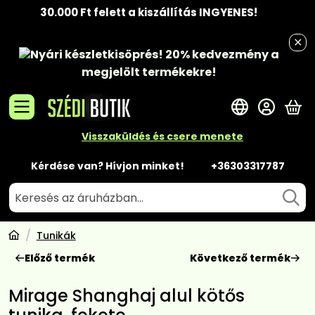
30.000 Ft felett a kiszállítás INGYENES!
Nyári készletkisöprés!
20% kedvezmény
a
megjelölt termékekre!
A 
Visszaküldés és csere menete
Kérdése van? Hívjon minket!
+36303317787
Tunikák
Előző termék
Következő termék
Mirage Shanghaj alul kötős