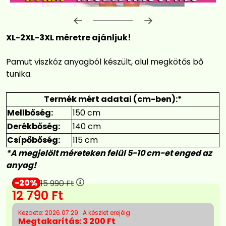
Előrehaladás:
0
%
XL-2XL-3XL méretre ajánljuk!
Pamut viszkóz anyagból készült, alul megkötős bő
tunika.
Termék mért adatai (cm-ben):*
Mellbőség:
150 cm
Derékbőség:
140 cm
Csípőbőség:
115 cm
*A megjelölt méreteken felül 5-10 cm-et enged az
anyag!
20
15 990
Ft
12 790
Ft
Kezdete: 2026.07.29
A készlet erejéig
Megtakarítás:
3 200 Ft