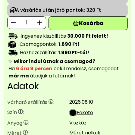
A vásárlás után járó pontok:
320 Ft
Kosárba
Ingyenes kiszállítás
30.000 Ft felett!
Csomagpontok:
1.690 Ft!
Házhozszállítás:
1.990 Ft-tól!
✨
Mikor indul útnak a csomagod?
Ha
6 óra 9 percen
belül rendelsz, csomagodat
már ma
átadjuk a futárnak!
Adatok
2026.08.10
Várható szállítás
:
Szín
:
Fekete
Viszkóz
Anyag
:
Méret nélküli
Méret
: