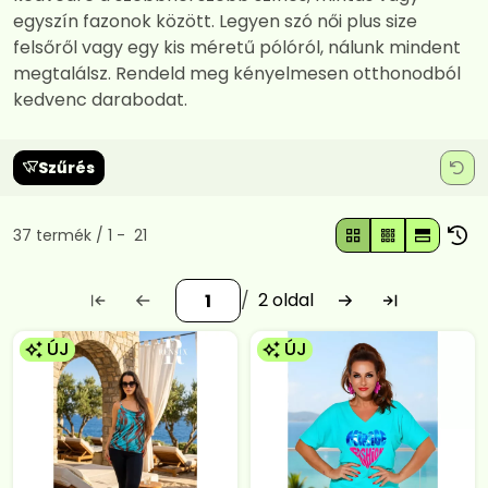
egyszín fazonok között. Legyen szó női plus size
felsőről vagy egy kis méretű pólóról, nálunk mindent
megtalálsz. Rendeld meg kényelmesen otthonodból
kedvenc darabodat.
Szűrés
Összes termék a kategóriában
37
termék
1
21
2
ÚJ
ÚJ