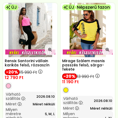
ÚJ
ÚJ
Népszerű fazon
Rensix Santorini vállain
Mirage Szálem masnis
karikás felső, rózsaszín
passzés felső, sárga-
fekete
20
15 990
Ft
20
13 990
Ft
12 790
Ft
11 190
Ft
Várható
2026.08.10
szállítás
Várható
:
2026.08.10
szállítás
:
Méret
Méret nélküli
:
Méret
Méret nélküli
:
Milyen
méretre
Milyen
S, M, L