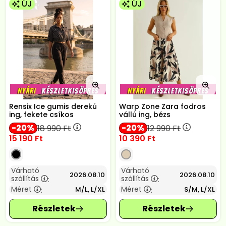
ÚJ
ÚJ
Rensix Ice gumis derekú
Warp Zone Zara fodros
ing, fekete csíkos
vállú ing, bézs
20
20
18 990
Ft
12 990
Ft
15 190
Ft
10 390
Ft
Várható
Várható
2026.08.10
2026.08.10
szállítás
szállítás
:
:
Méret
Méret
M/L, L/XL
S/M, L/XL
:
: