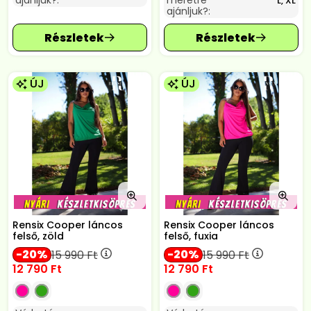
ajánljuk?:
méretre
L, XL
ajánljuk?:
ÚJ
ÚJ
Rensix Cooper láncos
Rensix Cooper láncos
felső, zöld
felső, fuxia
20
20
15 990
Ft
15 990
Ft
12 790
Ft
12 790
Ft