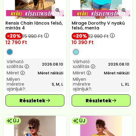
Rensix Chain láncos felső,
Mirage Dorothy V nyakú
mintás 4
felső, menta
20
20
15 990
Ft
12 990
Ft
12 790
Ft
10 390
Ft
Várható
Várható
2026.08.10
2026.08.10
szállítás
szállítás
:
:
Méret
Méret
Méret nélküli
Méret nélküli
:
:
Milyen
Milyen
méretre
méretre
S, M, L
L, XL
ajánljuk?:
ajánljuk?:
ÚJ
ÚJ