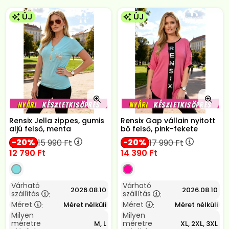
ÚJ
ÚJ
Rensix Jella zippes, gumis
Rensix Gap vállain nyitott
aljú felső, menta
bő felső, pink-fekete
20
20
15 990
Ft
17 990
Ft
12 790
Ft
14 390
Ft
Várható
Várható
2026.08.10
2026.08.10
szállítás
szállítás
:
:
Méret
Méret
Méret nélküli
Méret nélküli
:
:
Milyen
Milyen
méretre
méretre
M, L
XL, 2XL, 3XL