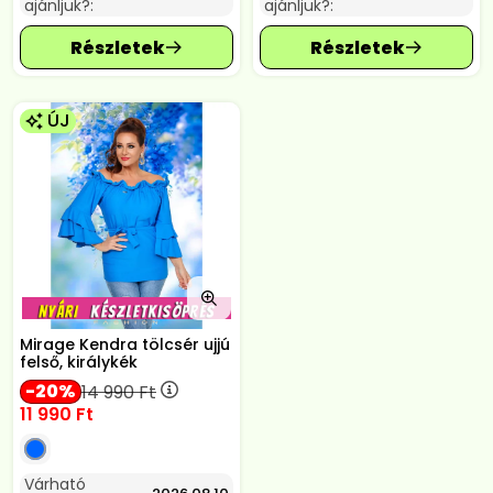
ajánljuk?:
ajánljuk?:
ÚJ
Mirage Kendra tölcsér ujjú
felső, királykék
20
14 990
Ft
11 990
Ft
Várható