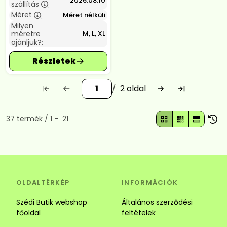
2026.08.10
szállítás
:
Méret
Méret nélküli
:
Milyen
méretre
M, L, XL
ajánljuk?:
2
Összes termék a kategóriában
37
termék
1
21
OLDALTÉRKÉP
INFORMÁCIÓK
Szédi Butik webshop
Általános szerződési
főoldal
feltételek