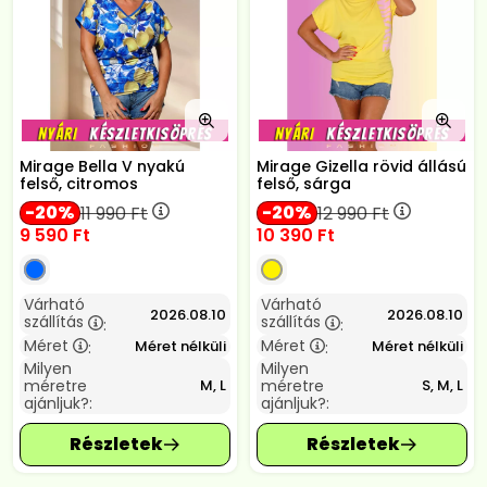
Mirage Bella V nyakú
Mirage Gizella rövid állású
felső, citromos
felső, sárga
20
20
11 990
Ft
12 990
Ft
9 590
Ft
10 390
Ft
Várható
Várható
2026.08.10
2026.08.10
szállítás
szállítás
:
:
Méret
Méret
Méret nélküli
Méret nélküli
:
:
Milyen
Milyen
méretre
méretre
M, L
S, M, L
ajánljuk?:
ajánljuk?: