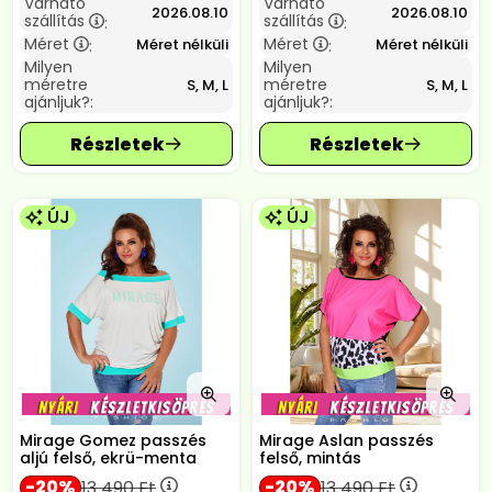
Várható
Várható
2026.08.10
2026.08.10
szállítás
szállítás
:
:
Méret
Méret
Méret nélküli
Méret nélküli
:
:
Milyen
Milyen
méretre
méretre
S, M, L
S, M, L
ajánljuk?:
ajánljuk?:
ÚJ
ÚJ
Mirage Gomez passzés
Mirage Aslan passzés
aljú felső, ekrü-menta
felső, mintás
20
20
13 490
Ft
13 490
Ft