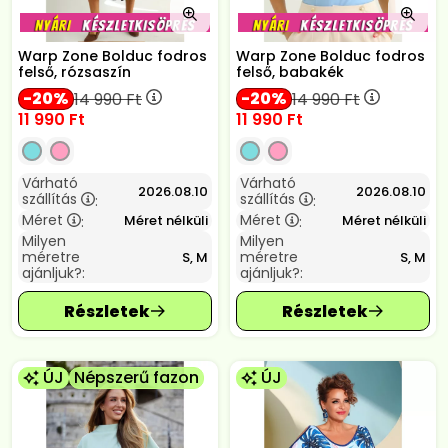
Warp Zone Bolduc fodros
Warp Zone Bolduc fodros
felső, rózsaszín
felső, babakék
20
20
14 990
Ft
14 990
Ft
11 990
Ft
11 990
Ft
Várható
Várható
2026.08.10
2026.08.10
szállítás
szállítás
:
:
Méret
Méret
Méret nélküli
Méret nélküli
:
:
Milyen
Milyen
méretre
méretre
S, M
S, M
ajánljuk?:
ajánljuk?:
ÚJ
Népszerű fazon
ÚJ