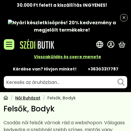
30.000 Ft felett a kiszállítás INGYENES!
Nyári készletkisöprés!
20% kedvezmény
a
megjelölt termékekre!
A 
Visszaküldés és csere menete
Kérdése van? Hívjon minket!
+36303317787
Női Ruházat
Felsők, Bodyk
Felsők, Bodyk
Csodás női felsők várnak rád a webshopon. Válogass
kedvedre a szebbnél szebb színes, mintás vagy