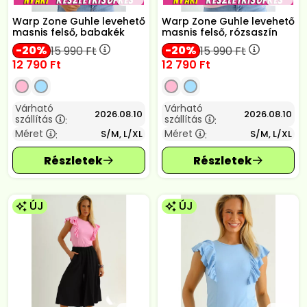
Warp Zone Guhle levehető
Warp Zone Guhle levehető
masnis felső, babakék
masnis felső, rózsaszín
20
20
15 990
Ft
15 990
Ft
12 790
Ft
12 790
Ft
Várható
Várható
2026.08.10
2026.08.10
szállítás
szállítás
:
:
Méret
Méret
S/M, L/XL
S/M, L/XL
:
:
ÚJ
ÚJ