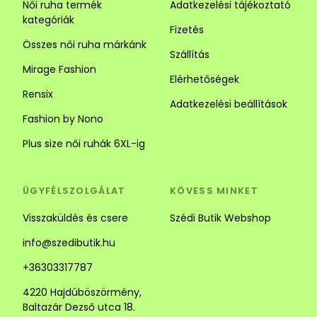
Női ruha termék
Adatkezelési tájékoztató
kategóriák
Fizetés
Összes női ruha márkánk
Szállítás
Mirage Fashion
Elérhetőségek
Rensix
Adatkezelési beállítások
Fashion by Nono
Plus size női ruhák 6XL-ig
ÜGYFÉLSZOLGÁLAT
KÖVESS MINKET
Visszaküldés és csere
Szédi Butik Webshop
info@szedibutik.hu
+36303317787
4220 Hajdúböszörmény,
Baltazár Dezső utca 18.