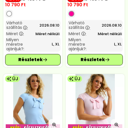
10 790
Ft
10 790
Ft
Várható
Várható
2026.08.10
2026.08.10
szállítás
szállítás
:
:
Méret
Méret
Méret nélküli
Méret nélküli
:
:
Milyen
Milyen
méretre
méretre
L, XL
L, XL
ajánljuk?:
ajánljuk?:
ÚJ
ÚJ