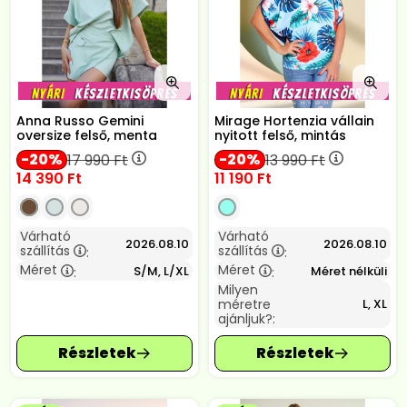
Anna Russo Gemini
Mirage Hortenzia vállain
oversize felső, menta
nyitott felső, mintás
20
20
17 990
Ft
13 990
Ft
14 390
Ft
11 190
Ft
Várható
Várható
2026.08.10
2026.08.10
szállítás
szállítás
:
:
Méret
Méret
S/M, L/XL
Méret nélküli
:
:
Milyen
méretre
L, XL
ajánljuk?: