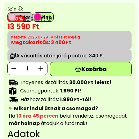
Szín
:
Púder
Pink
20
16 990
Ft
13 590
Ft
Kezdete: 2026.07.29
A készlet erejéig
Megtakarítás:
3 400 Ft
A vásárlás után járó pontok:
340 Ft
Kosárba
Ingyenes kiszállítás
30.000 Ft felett!
Csomagpontok:
1.690 Ft!
Házhozszállítás:
1.990 Ft-tól!
✨
Mikor indul útnak a csomagod?
Ha
13 óra 45 percen
belül rendelsz, csomagodat
már holnap
átadjuk a futárnak!
Adatok