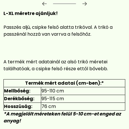
Előrehaladás:
0
%
L-XL méretre ajánljuk!
Passzés aljú, csipke felső alatta trikóval. A trikó a
passzénál hozzá van varrva a felsőhőz.
A termék mért adatainál az alsó trikó méretei
találhatóak, a csipke felső része ettől bővebb.
Termék mért adatai (cm-ben):*
Mellbőség:
95-110 cm
Derékbőség:
95-115 cm
Hosszúság:
76 cm
*A megjelölt méreteken felül 5-10 cm-et enged az
anyag!