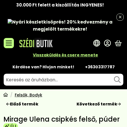
30.000 Ft felett a kiszállítás INGYENES!
Nyári készletkisöprés!
20% kedvezmény
a
megjelölt termékekre!
A 
Visszaküldés és csere menete
Kérdése van? Hívjon minket!
+36303317787
Felsők, Bodyk
Előző termék
Következő termék
Mirage Ulena csipkés felső, púder
ÚJ