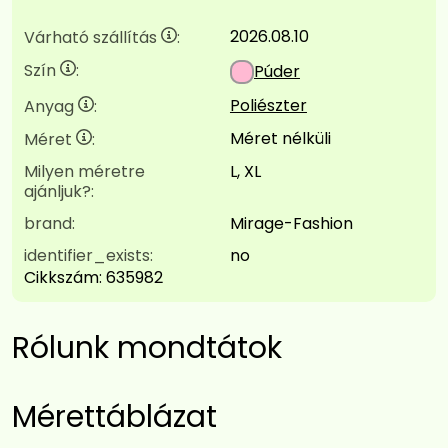
2026.08.10
Várható szállítás
:
Szín
:
Púder
Poliészter
Anyag
:
Méret nélküli
Méret
:
Milyen méretre
L, XL
ajánljuk?:
brand:
Mirage-Fashion
identifier_exists:
no
Cikkszám:
635982
Rólunk mondtátok
Mérettáblázat