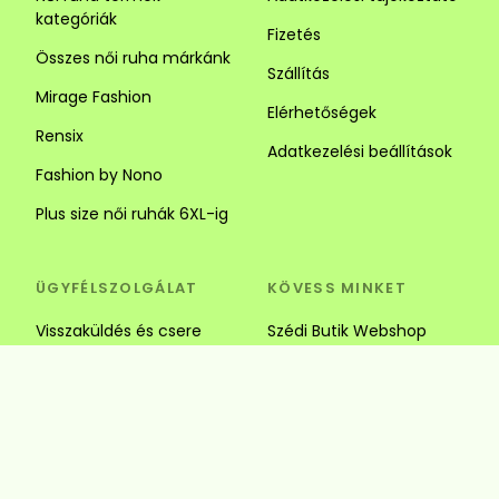
kategóriák
Fizetés
Összes női ruha márkánk
Szállítás
Mirage Fashion
Elérhetőségek
Rensix
Adatkezelési beállítások
Fashion by Nono
Plus size női ruhák 6XL-ig
ÜGYFÉLSZOLGÁLAT
KÖVESS MINKET
Visszaküldés és csere
Szédi Butik Webshop
info@szedibutik.hu
+36303317787
4220 Hajdúböszörmény,
Baltazár Dezső utca 18.