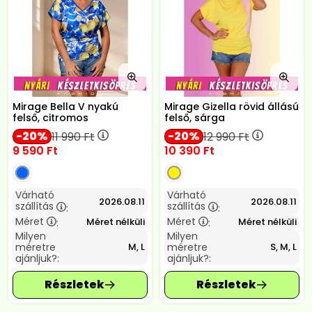
Mirage Bella V nyakú
Mirage Gizella rövid állású
felső, citromos
felső, sárga
20
20
11 990
Ft
12 990
Ft
9 590
Ft
10 390
Ft
Várható
Várható
2026.08.11
2026.08.11
szállítás
szállítás
:
:
Méret
Méret
Méret nélküli
Méret nélküli
:
:
Milyen
Milyen
méretre
méretre
M, L
S, M, L
ajánljuk?:
ajánljuk?: