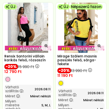
ÚJ
ÚJ
Népszerű fazon
Rensix Santorini vállain
Mirage Szálem masnis
karikás felső, rózsaszín
passzés felső, sárga-
fekete
20
15 990
Ft
20
13 990
Ft
12 790
Ft
11 190
Ft
Várható
2026.08.11
szállítás
Várható
:
2026.08.11
szállítás
:
Méret
Méret nélküli
:
Méret
Méret nélküli
:
Milyen
méretre
Milyen
S, M, L