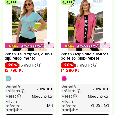
ÚJ
ÚJ
Rensix Jella zippes, gumis
Rensix Gap vállain nyitott
aljú felső, menta
bő felső, pink-fekete
20
20
15 990
Ft
17 990
Ft
12 790
Ft
14 390
Ft
Várható
Várható
2026.08.11
2026.08.11
szállítás
szállítás
:
:
Méret
Méret
Méret nélküli
Méret nélküli
:
:
Milyen
Milyen
méretre
méretre
M, L
XL, 2XL, 3XL
ajánljuk?:
ajánljuk?: