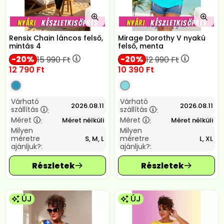
Rensix Chain láncos felső,
Mirage Dorothy V nyakú
mintás 4
felső, menta
20
20
15 990
Ft
12 990
Ft
12 790
Ft
10 390
Ft
Várható
Várható
2026.08.11
2026.08.11
szállítás
szállítás
:
:
Méret
Méret
Méret nélküli
Méret nélküli
:
:
Milyen
Milyen
méretre
méretre
S, M, L
L, XL
ajánljuk?:
ajánljuk?:
ÚJ
ÚJ