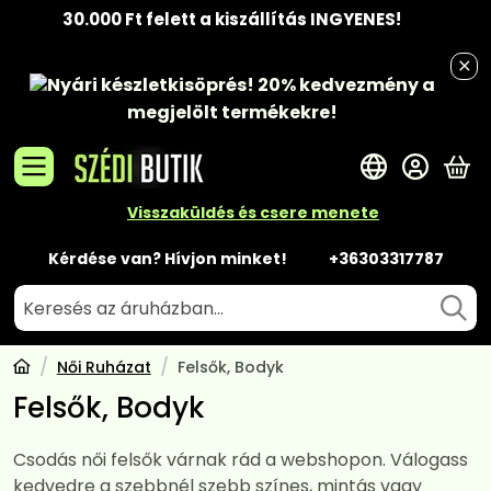
30.000 Ft felett a kiszállítás INGYENES!
Nyári készletkisöprés!
20% kedvezmény
a
megjelölt termékekre!
A 
Visszaküldés és csere menete
Kérdése van? Hívjon minket!
+36303317787
Női Ruházat
Felsők, Bodyk
Felsők, Bodyk
Csodás női felsők várnak rád a webshopon. Válogass
kedvedre a szebbnél szebb színes, mintás vagy