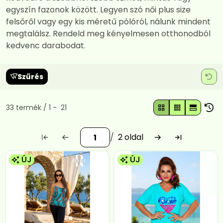
egyszín fazonok között. Legyen szó női plus size
felsőről vagy egy kis méretű pólóról, nálunk mindent
megtalálsz. Rendeld meg kényelmesen otthonodból
kedvenc darabodat.
Szűrés
Összes termék a kategóriában
33
termék
1
21
2
ÚJ
ÚJ