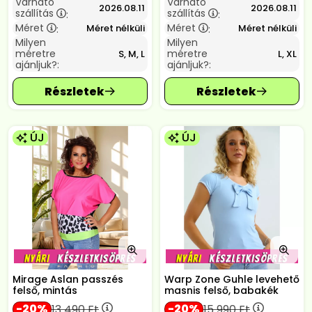
Várható
Várható
2026.08.11
2026.08.11
szállítás
szállítás
:
:
Méret
Méret
Méret nélküli
Méret nélküli
:
:
Milyen
Milyen
méretre
méretre
S, M, L
L, XL
ajánljuk?:
ajánljuk?:
ÚJ
ÚJ
Mirage Aslan passzés
Warp Zone Guhle levehető
felső, mintás
masnis felső, babakék
20
20
13 490
Ft
15 990
Ft