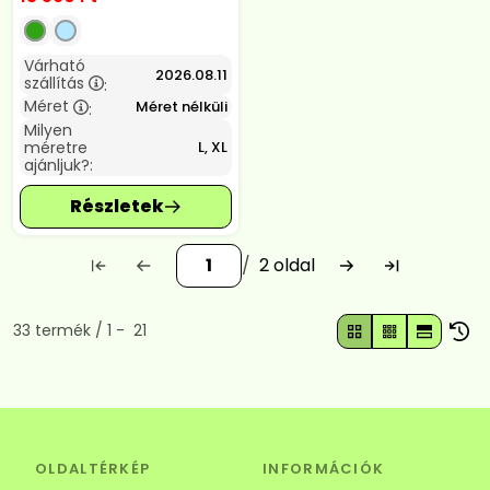
Várható
2026.08.11
szállítás
:
Méret
Méret nélküli
:
Milyen
méretre
L, XL
ajánljuk?:
2
Összes termék a kategóriában
33
termék
1
21
OLDALTÉRKÉP
INFORMÁCIÓK