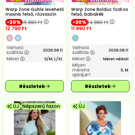
Warp Zone Guhle levehető
Warp Zone Bolduc fodros
masnis felső, rózsaszín
felső, babakék
20
20
15 990
Ft
14 990
Ft
12 790
Ft
11 990
Ft
Várható
Várható
2026.08.11
2026.08.11
szállítás
szállítás
:
:
Méret
Méret
S/M, L/XL
Méret nélküli
:
:
Milyen
méretre
S, M
ajánljuk?:
ÚJ
Népszerű fazon
ÚJ