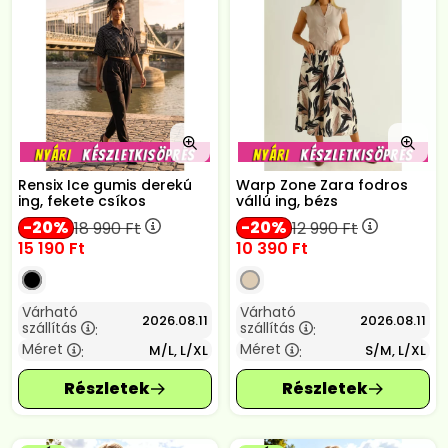
Rensix Ice gumis derekú
Warp Zone Zara fodros
ing, fekete csíkos
vállú ing, bézs
20
20
18 990
Ft
12 990
Ft
15 190
Ft
10 390
Ft
Várható
Várható
2026.08.11
2026.08.11
szállítás
szállítás
:
:
Méret
Méret
M/L, L/XL
S/M, L/XL
:
: