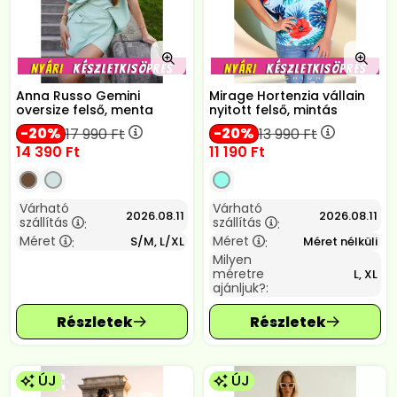
Anna Russo Gemini
Mirage Hortenzia vállain
oversize felső, menta
nyitott felső, mintás
20
20
17 990
Ft
13 990
Ft
14 390
Ft
11 190
Ft
Várható
Várható
2026.08.11
2026.08.11
szállítás
szállítás
:
:
Méret
Méret
S/M, L/XL
Méret nélküli
:
:
Milyen
méretre
L, XL
ajánljuk?:
ÚJ
ÚJ