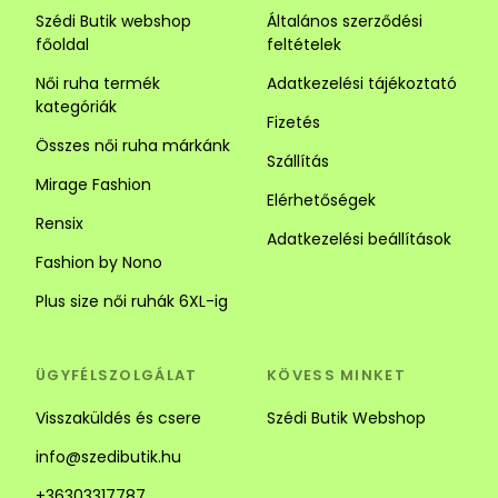
Szédi Butik webshop
Általános szerződési
főoldal
feltételek
Női ruha termék
Adatkezelési tájékoztató
kategóriák
Fizetés
Összes női ruha márkánk
Szállítás
Mirage Fashion
Elérhetőségek
Rensix
Adatkezelési beállítások
Fashion by Nono
Plus size női ruhák 6XL-ig
ÜGYFÉLSZOLGÁLAT
KÖVESS MINKET
Visszaküldés és csere
Szédi Butik Webshop
info@szedibutik.hu
+36303317787