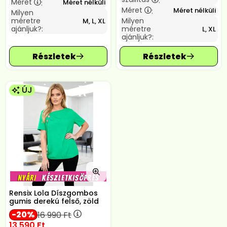
:
Méret
Méret nélküli
:
Méret
Méret nélküli
:
Milyen
méretre
Milyen
M, L, XL
ajánljuk?:
méretre
L, XL
ajánljuk?:
ÚJ
Rensix Lola Díszgombos
gumis derekú felső, zöld
20
16 990
Ft
13 590
Ft