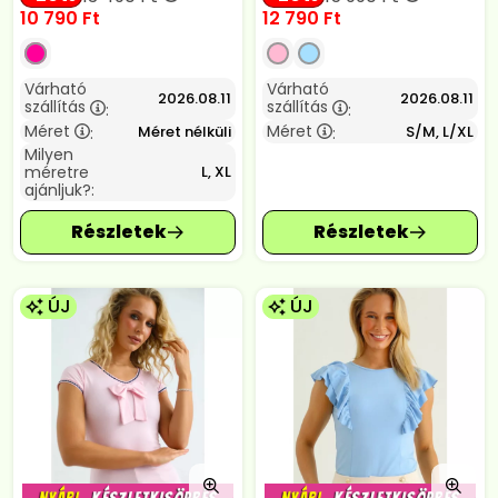
10 790
Ft
12 790
Ft
Várható
Várható
2026.08.11
2026.08.11
szállítás
szállítás
:
:
Méret
Méret
Méret nélküli
S/M, L/XL
:
:
Milyen
méretre
L, XL
ajánljuk?:
ÚJ
ÚJ