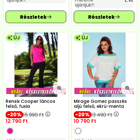
ajánljuk?:
méretre
L, XL
ajánljuk?:
ÚJ
ÚJ
Rensix Cooper láncos
Mirage Gomez passzés
felső, fuxia
aljú felső, ekrü-menta
20
20
15 990
Ft
13 490
Ft
12 790
Ft
10 790
Ft