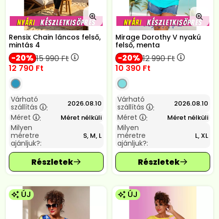
Rensix Chain láncos felső,
Mirage Dorothy V nyakú
mintás 4
felső, menta
20
20
15 990
Ft
12 990
Ft
12 790
Ft
10 390
Ft
Várható
Várható
2026.08.10
2026.08.10
szállítás
szállítás
:
:
Méret
Méret
Méret nélküli
Méret nélküli
:
:
Milyen
Milyen
méretre
méretre
S, M, L
L, XL
ajánljuk?:
ajánljuk?:
ÚJ
ÚJ