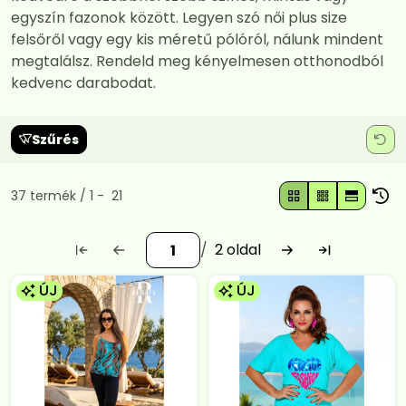
egyszín fazonok között. Legyen szó női plus size
felsőről vagy egy kis méretű pólóról, nálunk mindent
megtalálsz. Rendeld meg kényelmesen otthonodból
kedvenc darabodat.
Szűrés
Összes termék a kategóriában
37
termék
1
21
2
ÚJ
ÚJ