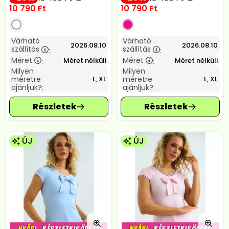
10 790
Ft
10 790
Ft
Várható
Várható
2026.08.10
2026.08.10
szállítás
szállítás
:
:
Méret
Méret
Méret nélküli
Méret nélküli
:
:
Milyen
Milyen
méretre
méretre
L, XL
L, XL
ajánljuk?:
ajánljuk?:
ÚJ
ÚJ