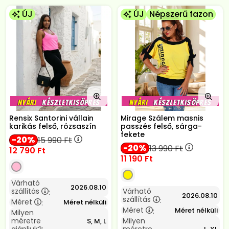
ÚJ
ÚJ
Népszerű fazon
Rensix Santorini vállain
Mirage Szálem masnis
karikás felső, rózsaszín
passzés felső, sárga-
fekete
20
15 990
Ft
20
13 990
Ft
12 790
Ft
11 190
Ft
Várható
2026.08.10
szállítás
Várható
:
2026.08.10
szállítás
:
Méret
Méret nélküli
:
Méret
Méret nélküli
:
Milyen
méretre
Milyen
S, M, L