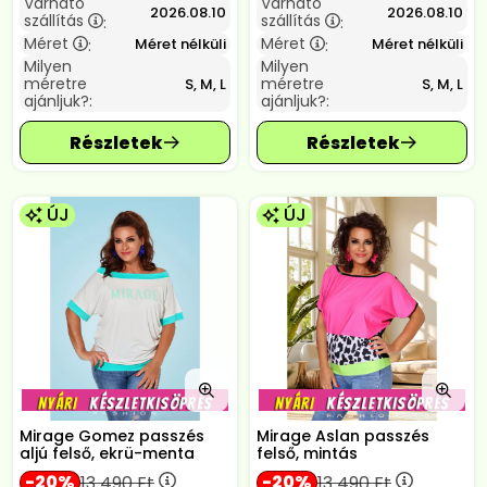
Várható
Várható
2026.08.10
2026.08.10
szállítás
szállítás
:
:
Méret
Méret
Méret nélküli
Méret nélküli
:
:
Milyen
Milyen
méretre
méretre
S, M, L
S, M, L
ajánljuk?:
ajánljuk?:
ÚJ
ÚJ
Mirage Gomez passzés
Mirage Aslan passzés
aljú felső, ekrü-menta
felső, mintás
20
20
13 490
Ft
13 490
Ft