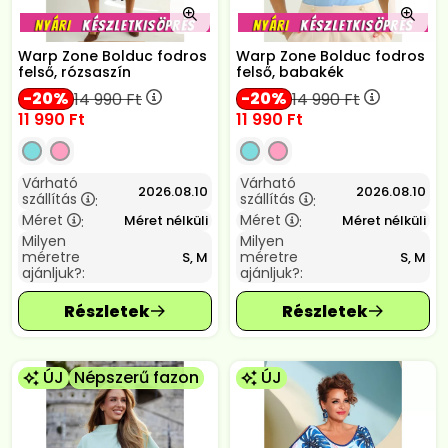
Warp Zone Bolduc fodros
Warp Zone Bolduc fodros
felső, rózsaszín
felső, babakék
20
20
14 990
Ft
14 990
Ft
11 990
Ft
11 990
Ft
Várható
Várható
2026.08.10
2026.08.10
szállítás
szállítás
:
:
Méret
Méret
Méret nélküli
Méret nélküli
:
:
Milyen
Milyen
méretre
méretre
S, M
S, M
ajánljuk?:
ajánljuk?:
ÚJ
Népszerű fazon
ÚJ