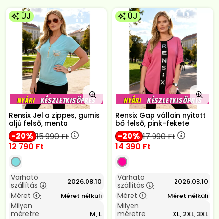
ÚJ
ÚJ
Rensix Jella zippes, gumis
Rensix Gap vállain nyitott
aljú felső, menta
bő felső, pink-fekete
20
20
15 990
Ft
17 990
Ft
12 790
Ft
14 390
Ft
Várható
Várható
2026.08.10
2026.08.10
szállítás
szállítás
:
:
Méret
Méret
Méret nélküli
Méret nélküli
:
:
Milyen
Milyen
méretre
méretre
M, L
XL, 2XL, 3XL