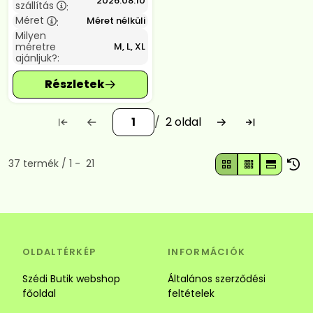
2026.08.10
szállítás
:
Méret
Méret nélküli
:
Milyen
méretre
M, L, XL
ajánljuk?:
2
Összes termék a kategóriában
37
termék
1
21
OLDALTÉRKÉP
INFORMÁCIÓK
Szédi Butik webshop
Általános szerződési
főoldal
feltételek