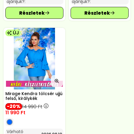
ajánljuk?:
ajánljuk?:
ÚJ
Mirage Kendra tölcsér ujjú
felső, királykék
20
14 990
Ft
11 990
Ft
Várható