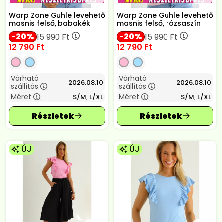
Warp Zone Guhle levehető
Warp Zone Guhle levehető
masnis felső, babakék
masnis felső, rózsaszín
20
20
15 990
Ft
15 990
Ft
12 790
Ft
12 790
Ft
Várható
Várható
2026.08.10
2026.08.10
szállítás
szállítás
:
:
Méret
Méret
S/M, L/XL
S/M, L/XL
:
:
ÚJ
ÚJ