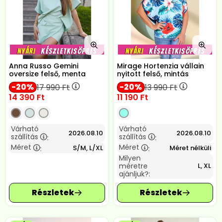
Anna Russo Gemini
Mirage Hortenzia vállain
oversize felső, menta
nyitott felső, mintás
20
20
17 990
Ft
13 990
Ft
14 390
Ft
11 190
Ft
Várható
Várható
2026.08.10
2026.08.10
szállítás
szállítás
:
:
Méret
Méret
S/M, L/XL
Méret nélküli
:
:
Milyen
méretre
L, XL
ajánljuk?: