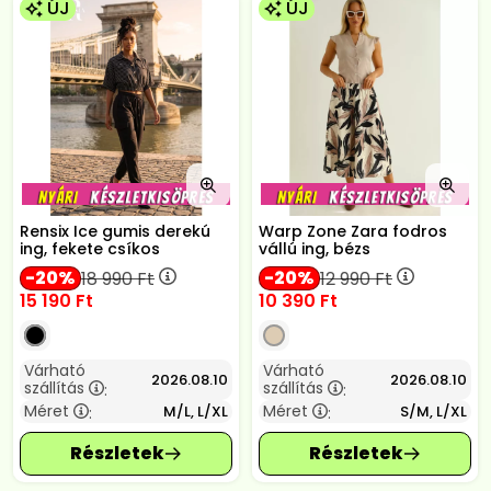
ÚJ
ÚJ
Rensix Ice gumis derekú
Warp Zone Zara fodros
ing, fekete csíkos
vállú ing, bézs
20
20
18 990
Ft
12 990
Ft
15 190
Ft
10 390
Ft
Várható
Várható
2026.08.10
2026.08.10
szállítás
szállítás
:
:
Méret
Méret
M/L, L/XL
S/M, L/XL
:
: