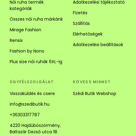
Női ruha termék
Adatkezelési tájékoztató
kategóriák
Fizetés
Összes női ruha márkánk
Szállítás
Mirage Fashion
Elérhetőségek
Rensix
Adatkezelési beállítások
Fashion by Nono
Plus size női ruhák 6XL-ig
ÜGYFÉLSZOLGÁLAT
KÖVESS MINKET
Visszaküldés és csere
Szédi Butik Webshop
info@szedibutik.hu
+36303317787
4220 Hajdúböszörmény,
Baltazár Dezső utca 18.