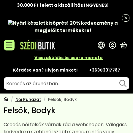
30.000 Ft felett a kiszállítás INGYENES!
Nyári készletkisöprés!
20% kedvezmény
a
megjelölt termékekre!
A 
Visszaküldés és csere menete
Kérdése van? Hívjon minket!
+36303317787
Női Ruházat
Felsők, Bodyk
Felsők, Bodyk
Csodás női felsők várnak rád a webshopon. Válogass
kedvedre a szebbnél szebb színes, mintás vagy