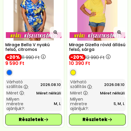
Mirage Bella V nyakú
Mirage Gizella rövid állású
felső, citromos
felső, sárga
20
20
11 990
Ft
12 990
Ft
9 590
Ft
10 390
Ft
Várható
Várható
2026.08.10
2026.08.10
szállítás
szállítás
:
:
Méret
Méret
Méret nélküli
Méret nélküli
:
:
Milyen
Milyen
méretre
méretre
M, L
S, M, L
ajánljuk?:
ajánljuk?: