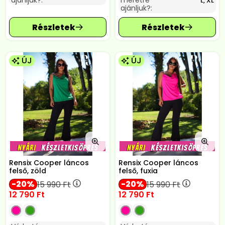
ajánljuk?:
méretre
L, XL
ajánljuk?:
ÚJ
ÚJ
Rensix Cooper láncos
Rensix Cooper láncos
felső, zöld
felső, fuxia
20
20
15 990
Ft
15 990
Ft
12 790
Ft
12 790
Ft