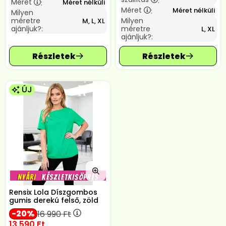
:
Méret
Méret nélküli
:
Méret
Méret nélküli
:
Milyen
méretre
Milyen
M, L, XL
ajánljuk?:
méretre
L, XL
ajánljuk?:
ÚJ
Rensix Lola Díszgombos
gumis derekú felső, zöld
20
16 990
Ft
13 590
Ft