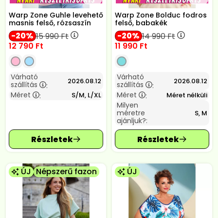
Warp Zone Guhle levehető
Warp Zone Bolduc fodros
masnis felső, rózsaszín
felső, babakék
20
20
15 990
Ft
14 990
Ft
12 790
Ft
11 990
Ft
Várható
Várható
2026.08.12
2026.08.12
szállítás
szállítás
:
:
Méret
Méret
S/M, L/XL
Méret nélküli
:
:
Milyen
méretre
S, M
ajánljuk?:
ÚJ
Népszerű fazon
ÚJ