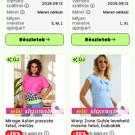
Várható
Várható
2026.08.12
2026.08.12
szállítás
szállítás
:
:
Méret
Méret
Méret nélküli
Méret nélküli
:
:
Milyen
Milyen
méretre
méretre
S, M, L
L, XL
ajánljuk?:
ajánljuk?:
ÚJ
ÚJ
Mirage Aslan passzés
Warp Zone Guhle levehető
felső, mintás
masnis felső, babakék
20
20
13 490
Ft
15 990
Ft