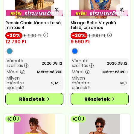
Rensix Chain láncos felső,
Mirage Bella V nyakú
mintás 4
felső, citromos
20
20
15 990
Ft
11 990
Ft
12 790
Ft
9 590
Ft
Várható
Várható
2026.08.12
2026.08.12
szállítás
szállítás
:
:
Méret
Méret
Méret nélküli
Méret nélküli
:
:
Milyen
Milyen
méretre
méretre
S, M, L
M, L
ajánljuk?:
ajánljuk?:
ÚJ
ÚJ