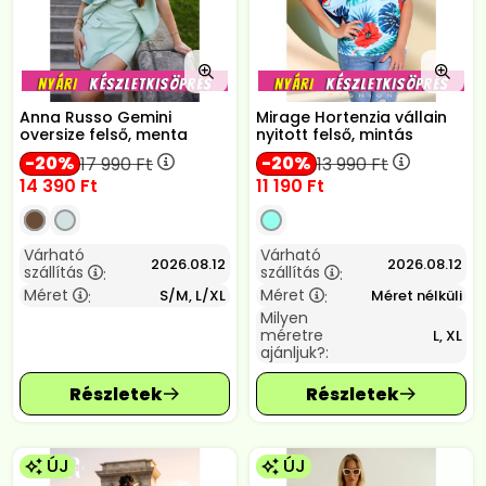
Anna Russo Gemini
Mirage Hortenzia vállain
oversize felső, menta
nyitott felső, mintás
20
20
17 990
Ft
13 990
Ft
14 390
Ft
11 190
Ft
Várható
Várható
2026.08.12
2026.08.12
szállítás
szállítás
:
:
Méret
Méret
S/M, L/XL
Méret nélküli
:
:
Milyen
méretre
L, XL
ajánljuk?:
ÚJ
ÚJ