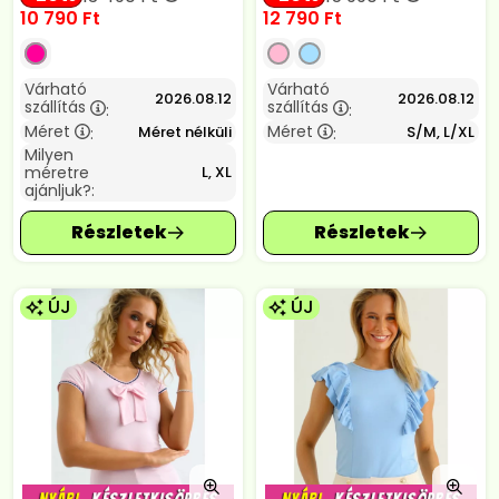
10 790
Ft
12 790
Ft
Várható
Várható
2026.08.12
2026.08.12
szállítás
szállítás
:
:
Méret
Méret
Méret nélküli
S/M, L/XL
:
:
Milyen
méretre
L, XL
ajánljuk?:
ÚJ
ÚJ