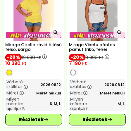
Mirage Gizella rövid állású
Mirage Vinetu pántos
felső, sárga
pamut trikó, fehér
20
20
12 990
Ft
8 990
Ft
10 390
Ft
7 190
Ft
Várható
Várható
2026.08.12
2026.08.12
szállítás
szállítás
:
:
Méret
Méret
Méret nélküli
Méret nélküli
:
:
Milyen
Milyen
méretre
méretre
S, M, L
M, L
ajánljuk?:
ajánljuk?: