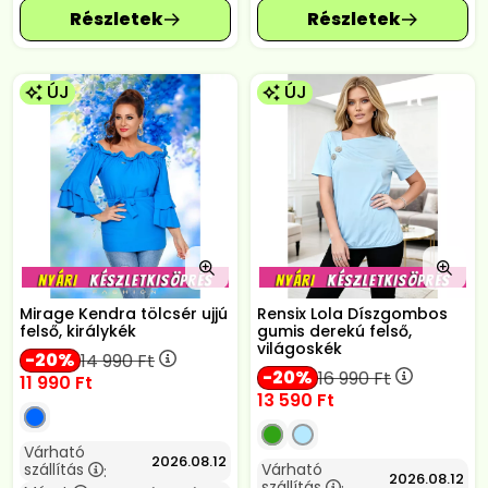
ÚJ
ÚJ
Mirage Kendra tölcsér ujjú
Rensix Lola Díszgombos
felső, királykék
gumis derekú felső,
világoskék
20
14 990
Ft
20
16 990
Ft
11 990
Ft
13 590
Ft
Várható
2026.08.12
szállítás
Várható
:
2026.08.12
szállítás