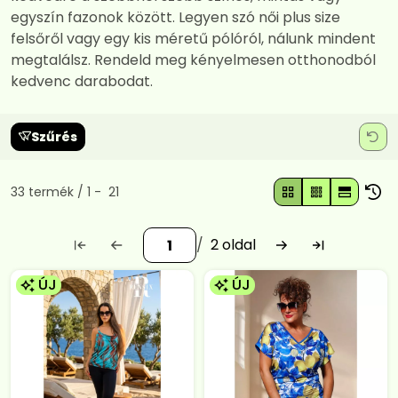
egyszín fazonok között. Legyen szó női plus size
felsőről vagy egy kis méretű pólóról, nálunk mindent
megtalálsz. Rendeld meg kényelmesen otthonodból
kedvenc darabodat.
Szűrés
Összes termék a kategóriában
33
termék
1
21
2
ÚJ
ÚJ