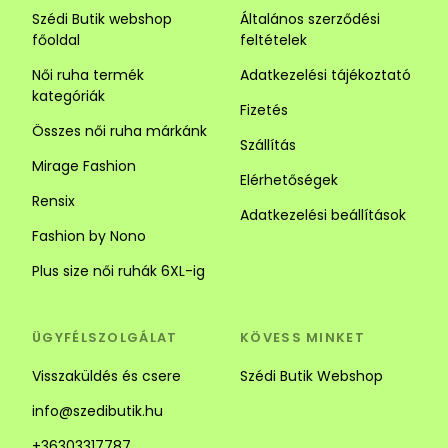
Szédi Butik webshop
Általános szerződési
főoldal
feltételek
Női ruha termék
Adatkezelési tájékoztató
kategóriák
Fizetés
Összes női ruha márkánk
Szállítás
Mirage Fashion
Elérhetőségek
Rensix
Adatkezelési beállítások
Fashion by Nono
Plus size női ruhák 6XL-ig
ÜGYFÉLSZOLGÁLAT
KÖVESS MINKET
Visszaküldés és csere
Szédi Butik Webshop
info@szedibutik.hu
+36303317787