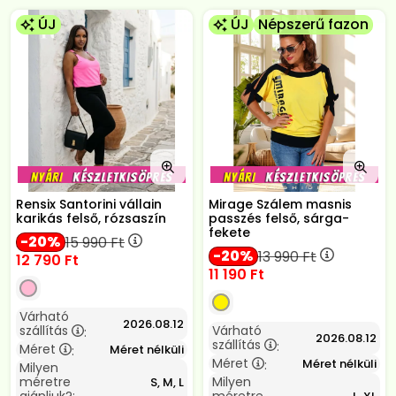
ÚJ
ÚJ
Népszerű fazon
Rensix Santorini vállain
Mirage Szálem masnis
karikás felső, rózsaszín
passzés felső, sárga-
fekete
20
15 990
Ft
20
13 990
Ft
12 790
Ft
11 190
Ft
Várható
2026.08.12
szállítás
Várható
:
2026.08.12
szállítás
:
Méret
Méret nélküli
:
Méret
Méret nélküli
:
Milyen
méretre
Milyen
S, M, L