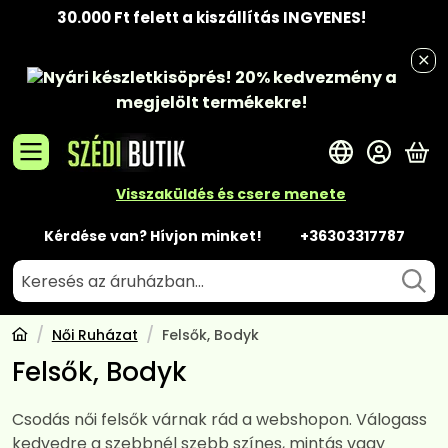
30.000 Ft felett a kiszállítás INGYENES!
Nyári készletkisöprés!
20% kedvezmény
a
megjelölt termékekre!
A 
Visszaküldés és csere menete
Kérdése van? Hívjon minket!
+36303317787
Női Ruházat
Felsők, Bodyk
Felsők, Bodyk
Csodás női felsők várnak rád a webshopon. Válogass
kedvedre a szebbnél szebb színes, mintás vagy