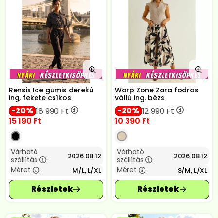
Rensix Ice gumis derekú
Warp Zone Zara fodros
ing, fekete csíkos
vállú ing, bézs
20
20
18 990
Ft
12 990
Ft
15 190
Ft
10 390
Ft
Várható
Várható
2026.08.12
2026.08.12
szállítás
szállítás
:
:
Méret
Méret
M/L, L/XL
S/M, L/XL
:
: