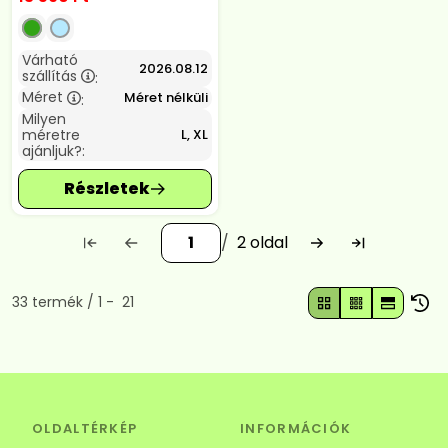
Várható
2026.08.12
szállítás
:
Méret
Méret nélküli
:
Milyen
méretre
L, XL
ajánljuk?:
2
Összes termék a kategóriában
33
termék
1
21
OLDALTÉRKÉP
INFORMÁCIÓK