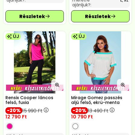
ajánljuk?:
méretre
L, XL
ajánljuk?:
ÚJ
ÚJ
Rensix Cooper láncos
Mirage Gomez passzés
felső, fuxia
aljú felső, ekrü-menta
20
20
15 990
Ft
13 490
Ft
12 790
Ft
10 790
Ft