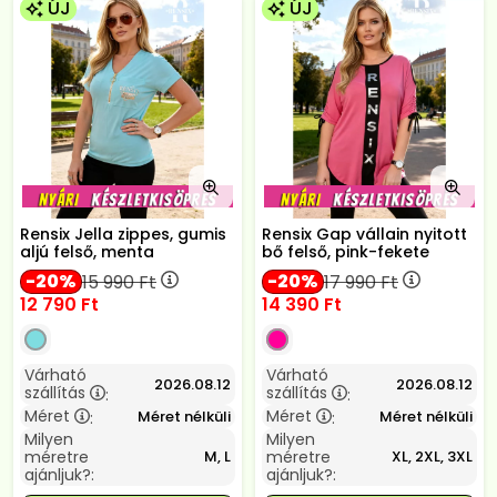
ÚJ
ÚJ
Rensix Jella zippes, gumis
Rensix Gap vállain nyitott
aljú felső, menta
bő felső, pink-fekete
20
20
15 990
Ft
17 990
Ft
12 790
Ft
14 390
Ft
Várható
Várható
2026.08.12
2026.08.12
szállítás
szállítás
:
:
Méret
Méret
Méret nélküli
Méret nélküli
:
:
Milyen
Milyen
méretre
méretre
M, L
XL, 2XL, 3XL
ajánljuk?:
ajánljuk?: