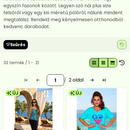
egyszín fazonok között. Legyen szó női plus size
felsőről vagy egy kis méretű pólóról, nálunk mindent
megtalálsz. Rendeld meg kényelmesen otthonodból
kedvenc darabodat.
Szűrés
Összes termék a kategóriában
33
termék
1
21
2
ÚJ
ÚJ