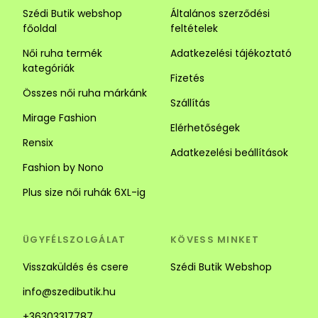
Szédi Butik webshop
Általános szerződési
főoldal
feltételek
Női ruha termék
Adatkezelési tájékoztató
kategóriák
Fizetés
Összes női ruha márkánk
Szállítás
Mirage Fashion
Elérhetőségek
Rensix
Adatkezelési beállítások
Fashion by Nono
Plus size női ruhák 6XL-ig
ÜGYFÉLSZOLGÁLAT
KÖVESS MINKET
Visszaküldés és csere
Szédi Butik Webshop
info@szedibutik.hu
+36303317787