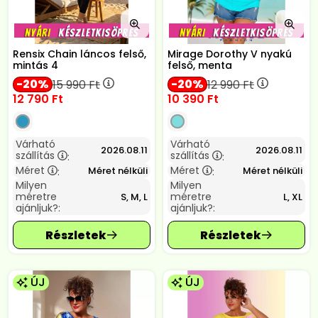
Rensix Chain láncos felső,
Mirage Dorothy V nyakú
mintás 4
felső, menta
20
20
15 990
Ft
12 990
Ft
12 790
Ft
10 390
Ft
Várható
Várható
2026.08.11
2026.08.11
szállítás
szállítás
:
:
Méret
Méret
Méret nélküli
Méret nélküli
:
:
Milyen
Milyen
méretre
méretre
S, M, L
L, XL
ajánljuk?:
ajánljuk?:
ÚJ
ÚJ