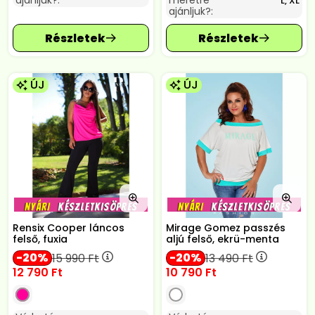
ajánljuk?:
méretre
L, XL
ajánljuk?:
ÚJ
ÚJ
Rensix Cooper láncos
Mirage Gomez passzés
felső, fuxia
aljú felső, ekrü-menta
20
20
15 990
Ft
13 490
Ft
12 790
Ft
10 790
Ft