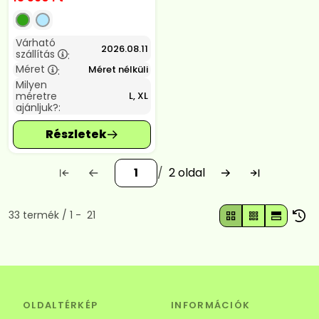
Várható
2026.08.11
szállítás
:
Méret
Méret nélküli
:
Milyen
méretre
L, XL
ajánljuk?:
2
Összes termék a kategóriában
33
termék
1
21
OLDALTÉRKÉP
INFORMÁCIÓK