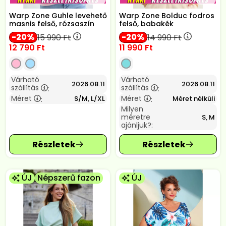
Warp Zone Guhle levehető
Warp Zone Bolduc fodros
masnis felső, rózsaszín
felső, babakék
20
20
15 990
Ft
14 990
Ft
12 790
Ft
11 990
Ft
Várható
Várható
2026.08.11
2026.08.11
szállítás
szállítás
:
:
Méret
Méret
S/M, L/XL
Méret nélküli
:
:
Milyen
méretre
S, M
ajánljuk?:
ÚJ
Népszerű fazon
ÚJ