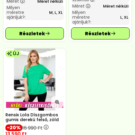
:
Méret
Méret nélküli
:
Méret
Méret nélküli
:
Milyen
méretre
Milyen
M, L, XL
ajánljuk?:
méretre
L, XL
ajánljuk?:
ÚJ
Rensix Lola Díszgombos
gumis derekú felső, zöld
20
16 990
Ft
13 590
Ft