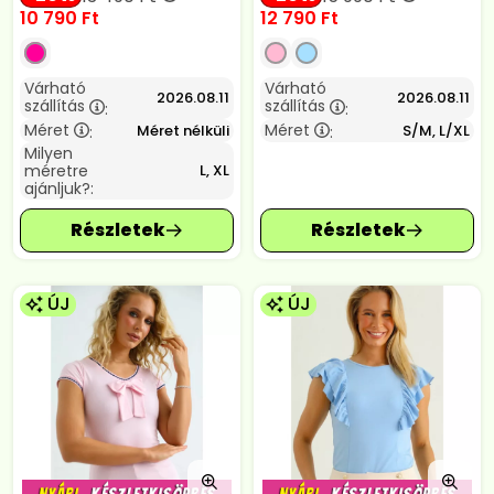
10 790
Ft
12 790
Ft
Várható
Várható
2026.08.11
2026.08.11
szállítás
szállítás
:
:
Méret
Méret
Méret nélküli
S/M, L/XL
:
:
Milyen
méretre
L, XL
ajánljuk?:
ÚJ
ÚJ