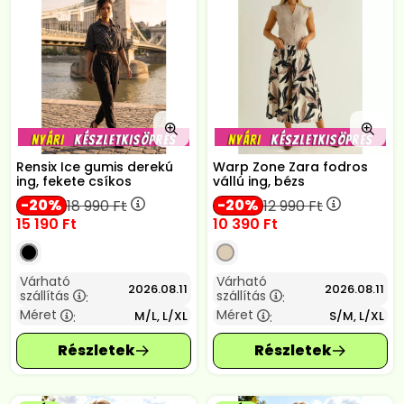
Rensix Ice gumis derekú
Warp Zone Zara fodros
ing, fekete csíkos
vállú ing, bézs
20
20
18 990
Ft
12 990
Ft
15 190
Ft
10 390
Ft
Várható
Várható
2026.08.11
2026.08.11
szállítás
szállítás
:
:
Méret
Méret
M/L, L/XL
S/M, L/XL
:
: