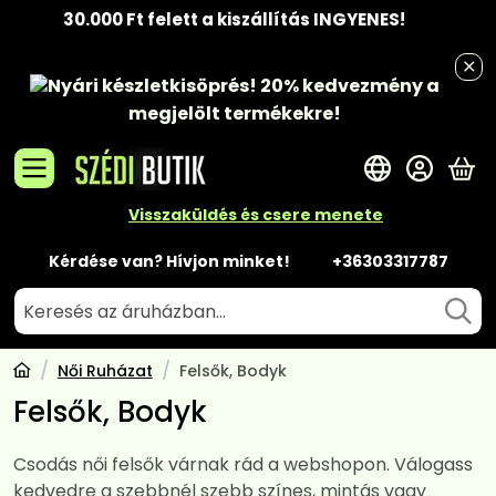
30.000 Ft felett a kiszállítás INGYENES!
Nyári készletkisöprés!
20% kedvezmény
a
megjelölt termékekre!
A 
Visszaküldés és csere menete
Kérdése van? Hívjon minket!
+36303317787
Női Ruházat
Felsők, Bodyk
Felsők, Bodyk
Csodás női felsők várnak rád a webshopon. Válogass
kedvedre a szebbnél szebb színes, mintás vagy