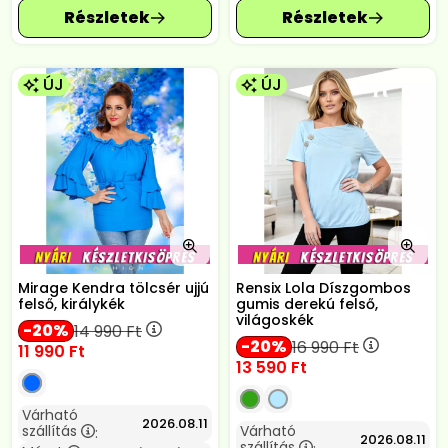
ÚJ
ÚJ
Mirage Kendra tölcsér ujjú
Rensix Lola Díszgombos
felső, királykék
gumis derekú felső,
világoskék
20
14 990
Ft
20
16 990
Ft
11 990
Ft
13 590
Ft
Várható
2026.08.11
szállítás
Várható
:
2026.08.11
szállítás