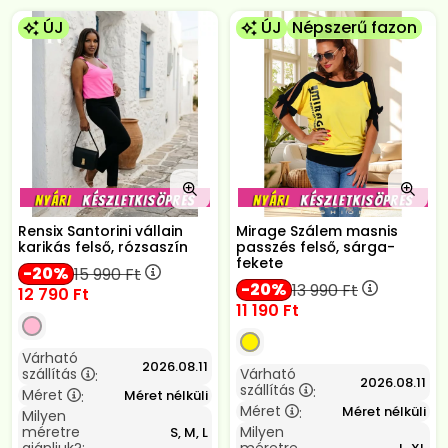
ÚJ
ÚJ
Népszerű fazon
Rensix Santorini vállain
Mirage Szálem masnis
karikás felső, rózsaszín
passzés felső, sárga-
fekete
20
15 990
Ft
20
13 990
Ft
12 790
Ft
11 190
Ft
Várható
2026.08.11
szállítás
Várható
:
2026.08.11
szállítás
:
Méret
Méret nélküli
:
Méret
Méret nélküli
:
Milyen
méretre
Milyen
S, M, L