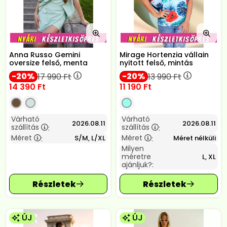
Anna Russo Gemini
Mirage Hortenzia vállain
oversize felső, menta
nyitott felső, mintás
20
20
17 990
Ft
13 990
Ft
14 390
Ft
11 190
Ft
Várható
Várható
2026.08.11
2026.08.11
szállítás
szállítás
:
:
Méret
Méret
S/M, L/XL
Méret nélküli
:
:
Milyen
méretre
L, XL
ajánljuk?:
ÚJ
ÚJ