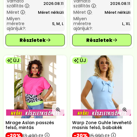
Várható
Várható
2026.08.11
2026.08.11
szállítás
szállítás
:
:
Méret
Méret
Méret nélküli
Méret nélküli
:
:
Milyen
Milyen
méretre
méretre
S, M, L
L, XL
ajánljuk?:
ajánljuk?:
ÚJ
ÚJ
Mirage Aslan passzés
Warp Zone Guhle levehető
felső, mintás
masnis felső, babakék
20
20
13 490
Ft
15 990
Ft