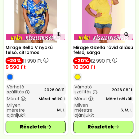
Mirage Bella V nyakú
Mirage Gizella rövid állású
felső, citromos
felső, sárga
20
20
11 990
Ft
12 990
Ft
9 590
Ft
10 390
Ft
Várható
Várható
2026.08.11
2026.08.11
szállítás
szállítás
:
:
Méret
Méret
Méret nélküli
Méret nélküli
:
:
Milyen
Milyen
méretre
méretre
M, L
S, M, L
ajánljuk?:
ajánljuk?: