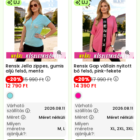
ÚJ
ÚJ
Rensix Jella zippes, gumis
Rensix Gap vállain nyitott
aljú felső, menta
bő felső, pink-fekete
20
20
15 990
Ft
17 990
Ft
12 790
Ft
14 390
Ft
Várható
Várható
2026.08.11
2026.08.11
szállítás
szállítás
:
:
Méret
Méret
Méret nélküli
Méret nélküli
:
:
Milyen
Milyen
méretre
méretre
M, L
XL, 2XL, 3XL
ajánljuk?:
ajánljuk?: