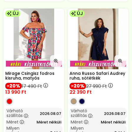
ÚJ
ÚJ
Mirage Csingisz fodros
Anna Russo Safari Audrey
kisruha, matyós
ruha, sötétkék
20
20
17 490
Ft
27 990
Ft
13 990
Ft
22 390
Ft
Várható
Várható
2026.08.07
2026.08.07
szállítás
szállítás
:
:
Méret
Méret
Méret nélküli
Méret nélküli
:
:
Milyen
Milyen