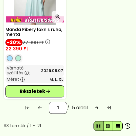
Manda Ribery loknis ruha,
menta
20
27 990
Ft
22 390
Ft
Várható
2026.08.07
szállítás
:
Méret
M, L, XL
:
5
Összes termék a kategóriában
93
termék
1
21