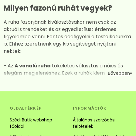
Milyen fazonú ruhát vegyek?
A ruha fazonjának kiválasztásakor nem csak az
aktuális trendeket és az egyedi stílust érdemes
figyelembe venni. Fontos odafigyelni a testalkatunkra
is. Ehhez szeretnénk egy kis segítséget nyújtani
nektek:
- Az
A vonalú ruha
tökéletes választás a nőies és
elegáns megjelenéshez. Ezek a ruhák kiemelik a
dekoltázst, miközben derék vagy csípő vonalától
kezdve fokozatos kiszélesednek így mindent
elrejtenek amit nem szeretnénk láttatni. A széles
szabásuk és a megfelelően kiválasztott anyagok
OLDALTÉRKÉP
INFORMÁCIÓK
kombinációja garantálja a maximális kényelmet és a
vonzó megjelenést. Tökéletes választás alkalomra és
Szédi Butik webshop
Általános szerződési
hétköznapra is.
főoldal
feltételek