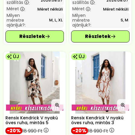
2026.08.07
2026.08.07
szállítás
szállítás
:
:
Méret
Méret
Méret nélküli
Méret nélküli
:
:
Milyen
Milyen
méretre
méretre
M, L, XL
S, M
ajánljuk?:
ajánljuk?:
ÚJ
ÚJ
Rensix Kendrick V nyakú
Rensix Kendrick V nyakú
öves ruha, mintás 5
öves ruha, mintás 3
20
20
18 990
Ft
18 990
Ft