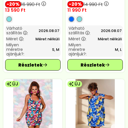
20
20
16 990
Ft
14 990
Ft
13 590
Ft
11 990
Ft
Várható
Várható
2026.08.07
2026.08.07
szállítás
szállítás
:
:
Méret
Méret
Méret nélküli
Méret nélküli
:
:
Milyen
Milyen
méretre
méretre
S, M
M, L
ajánljuk?:
ajánljuk?:
ÚJ
ÚJ