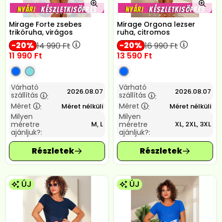
Mirage Forte zsebes
Mirage Orgona lezser
trikóruha, virágos
ruha, citromos
20
20
14 990
Ft
16 990
Ft
11 990
Ft
13 590
Ft
Várható
Várható
2026.08.07
2026.08.07
szállítás
szállítás
:
:
Méret
Méret
Méret nélküli
Méret nélküli
:
:
Milyen
Milyen
méretre
méretre
M, L
XL, 2XL, 3XL
ajánljuk?:
ajánljuk?:
ÚJ
ÚJ