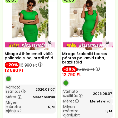
ÚJ
ÚJ
Mirage Athén emelt vállú
Mirage Szaloniki fodros
poliamid ruha, brazil zöld
pántos poliamid ruha,
brazil zöld
20
16 990
Ft
20
15 990
Ft
13 590
Ft
12 790
Ft
Várható
2026.08.07
szállítás
Várható
:
2026.08.07
szállítás
:
Méret
Méret nélküli
:
Méret
Méret nélküli
:
Milyen
méretre
Milyen
S, M
ajánljuk?:
méretre
S, M
ajánljuk?: