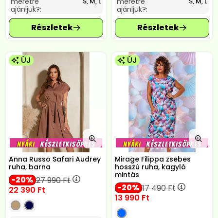
méretre
méretre
S, M, L
S, M, L
ajánljuk?:
ajánljuk?:
ÚJ
ÚJ
Anna Russo Safari Audrey
Mirage Filippa zsebes
ruha, barna
hosszú ruha, kagyló
mintás
20
27 990
Ft
20
17 490
Ft
22 390
Ft
13 990
Ft