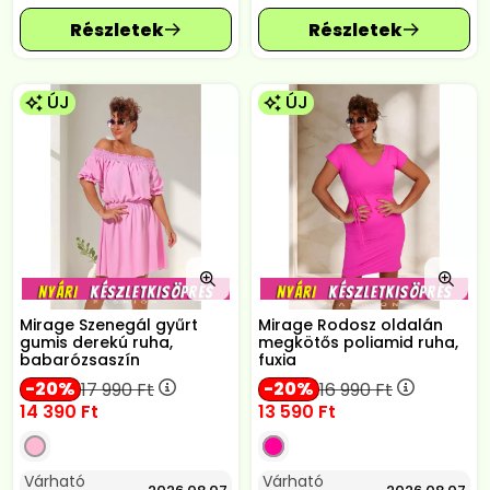
ÚJ
ÚJ
Mirage Szenegál gyűrt
Mirage Rodosz oldalán
gumis derekú ruha,
megkötős poliamid ruha,
babarózsaszín
fuxia
20
20
17 990
Ft
16 990
Ft
14 390
Ft
13 590
Ft
Várható
Várható