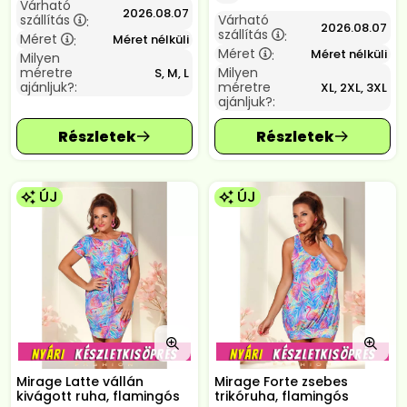
Várható
2026.08.07
szállítás
Várható
:
2026.08.07
szállítás
:
Méret
Méret nélküli
:
Méret
Méret nélküli
:
Milyen
méretre
Milyen
S, M, L
ajánljuk?:
méretre
XL, 2XL, 3XL
ajánljuk?:
ÚJ
ÚJ
Mirage Latte vállán
Mirage Forte zsebes
kivágott ruha, flamingós
trikóruha, flamingós