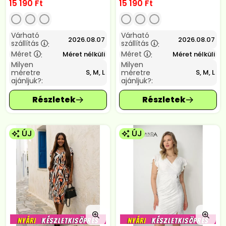
15 190
Ft
15 190
Ft
Várható
Várható
2026.08.07
2026.08.07
szállítás
szállítás
:
:
Méret
Méret
Méret nélküli
Méret nélküli
:
:
Milyen
Milyen
méretre
méretre
S, M, L
S, M, L
ajánljuk?:
ajánljuk?:
ÚJ
ÚJ