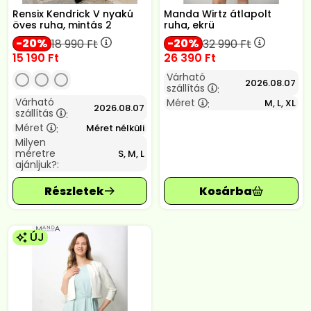
Rensix Kendrick V nyakú
Manda Wirtz átlapolt
öves ruha, mintás 2
ruha, ekrü
20
20
18 990
Ft
32 990
Ft
15 190
Ft
26 390
Ft
Várható
2026.08.07
szállítás
:
Várható
Méret
M, L, XL
:
2026.08.07
szállítás
:
Méret
Méret nélküli
:
Milyen
méretre
S, M, L
ajánljuk?:
ÚJ