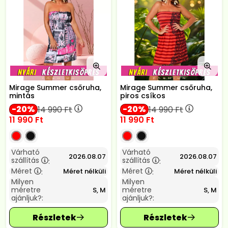
Mirage Summer csőruha,
Mirage Summer csőruha,
mintás
piros csíkos
20
20
14 990
Ft
14 990
Ft
11 990
Ft
11 990
Ft
Várható
Várható
2026.08.07
2026.08.07
szállítás
szállítás
:
:
Méret
Méret
Méret nélküli
Méret nélküli
:
:
Milyen
Milyen
méretre
méretre
S, M
S, M
ajánljuk?:
ajánljuk?: