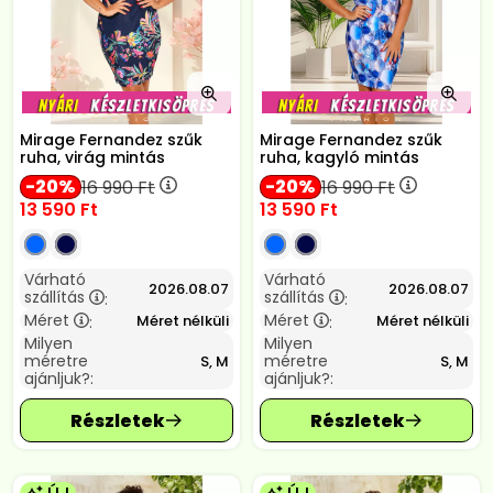
Mirage Fernandez szűk
Mirage Fernandez szűk
ruha, virág mintás
ruha, kagyló mintás
20
20
16 990
Ft
16 990
Ft
13 590
Ft
13 590
Ft
Várható
Várható
2026.08.07
2026.08.07
szállítás
szállítás
:
:
Méret
Méret
Méret nélküli
Méret nélküli
:
:
Milyen
Milyen
méretre
méretre
S, M
S, M
ajánljuk?:
ajánljuk?: