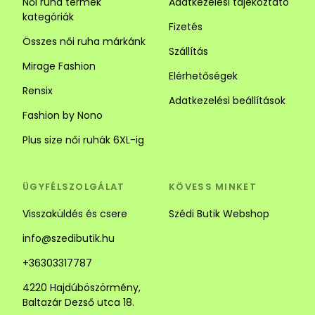
Női ruha termék
Adatkezelési tájékoztató
- Az
Ingruha
egy igazi jolly joker darab. Számos stílus
kategóriák
közül választhatsz. Az ingruhák ideálisak a laza és
Fizetés
sikkes megjelenéhez. Az ingruhák sokoldalúságuk
Összes női ruha márkánk
Szállítás
révén tökéletesek lehetnek alkalmi és hétköznapi
Mirage Fashion
viseletnek is, kombináld kiegészítőkkel vagy egy
Elérhetőségek
szuper övvel. Alacsony hölgyeknek javasoljuk a
Rensix
Adatkezelési beállítások
függőleges csíkozású darabokat mert optikailag
Fashion by Nono
nyújt. Egy igazi nő gardróbjából nem hiányozhat ez a
fazon!
Plus size női ruhák 6XL-ig
-
Egyenes szabású ruha
tökéletes választás ha van
ÜGYFÉLSZOLGÁLAT
KÖVESS MINKET
egy kis pocakunk amit szeretnénk eltakarni. Érdemes
egy izgalmas színű vagy mintázatú ruhát választani
Visszaküldés és csere
Szédi Butik Webshop
így kinézetünk garantáltan nem lesz unalmas.
info@szedibutik.hu
Ráadásul ebben a fazonban egész nap komfortosan
érezhetjük magunkat. Ha szeretnéd egy övvel is fel
+36303317787
tudod dobni a megjelenésedet.
4220 Hajdúböszörmény,
Baltazár Dezső utca 18.
-
Hagyma fazonú ruha
remek választás ha picit