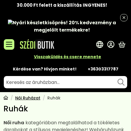
30.000 Ft felett a kiszállítás INGYENES!
Nyári készletkisöprés!
20% kedvezmény
a
megjelölt termékekre!
A 
Visszaküldés és csere menete
Kérdése van? Hívjon minket!
+36303317787
Női Ruházat
Ruhák
Ruhák
Női ruha
kategóriában megtalálhatod a tökéletes
darabokat a stílusos megjelenéshez! Webáruházunk