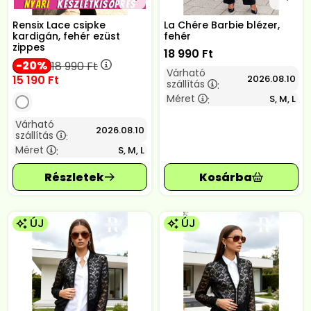
Rensix Lace csipke
La Chére Barbie blézer,
kardigán, fehér ezüst
fehér
zippes
18 990
Ft
20
18 990
Ft
Várható
15 190
Ft
2026.08.10
szállítás
:
Méret
S, M, L
:
Várható
2026.08.10
szállítás
:
Méret
S, M, L
:
ÚJ
ÚJ