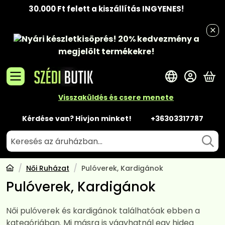
30.000 Ft felett a kiszállítás INGYENES!
Nyári készletkisöprés!
20% kedvezmény
a
megjelölt termékekre!
A 
Visszaküldés és csere menete
Kérdése van? Hívjon minket!
+36303317787
Női Ruházat
Pulóverek, Kardigánok
Pulóverek, Kardigánok
Női pulóverek és kardigánok találhatóak ebben a
kategóriában. Mi másra is vágyhatnál egy hideg