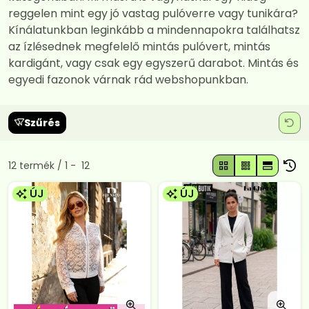
reggelen mint egy jó vastag pulóverre vagy tunikára?
Kínálatunkban leginkább a mindennapokra találhatsz
az ízlésednek megfelelő mintás pulóvert, mintás
kardigánt, vagy csak egy egyszerű darabot. Mintás és
egyedi fazonok várnak rád webshopunkban.
Szűrés
Összes termék a kategóriában
12
termék
1
12
ÚJ
ÚJ