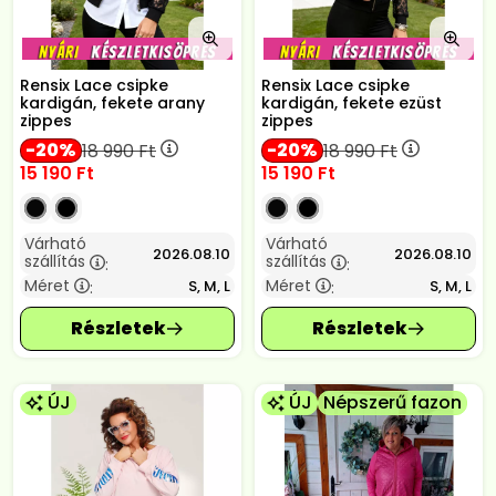
Rensix Lace csipke
Rensix Lace csipke
kardigán, fekete arany
kardigán, fekete ezüst
zippes
zippes
20
20
18 990
Ft
18 990
Ft
15 190
Ft
15 190
Ft
Várható
Várható
2026.08.10
2026.08.10
szállítás
szállítás
:
:
Méret
Méret
S, M, L
S, M, L
:
:
ÚJ
ÚJ
Népszerű fazon