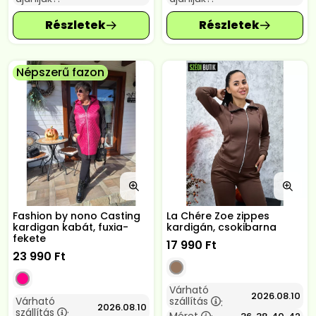
Népszerű fazon
Fashion by nono Casting
La Chére Zoe zippes
kardigan kabát, fuxia-
kardigán, csokibarna
fekete
17 990
Ft
23 990
Ft
Várható
2026.08.10
Várható
szállítás
:
2026.08.10
szállítás
:
Méret