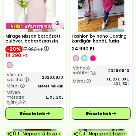
Mirage Nissan bordázott
Fashion by nono Casting
pulóver, babarózsaszín
kardigán kabát, fuxia
24 990
Ft
20
17 990
Ft
14 390
Ft
Várható
2026.08.10
szállítás
:
Várható
2026.08.10
XL, 2XL, 3XL,
szállítás
:
Méret
:
4XL, 5XL
Méret
Méret nélküli
:
Milyen
méretre
L, XL, 2XL
ajánljuk?:
ÚJ
Népszerű fazon
ÚJ
Népszerű fazon