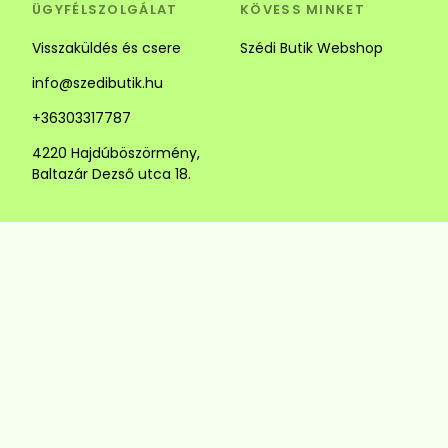
ÜGYFÉLSZOLGÁLAT
KÖVESS MINKET
Visszaküldés és csere
Szédi Butik Webshop
info@szedibutik.hu
+36303317787
4220 Hajdúböszörmény,
Baltazár Dezső utca 18.
© Szédi Butik
4220 Hajdúböszörmény, Baltazár Dezső utca
18.
+36303317787
info@szedibutik.hu