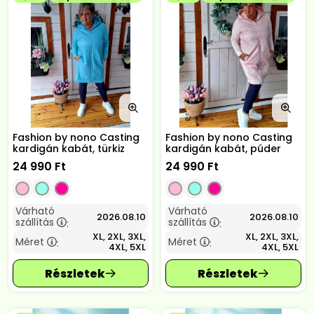
Fashion by nono Casting
Fashion by nono Casting
kardigán kabát, türkiz
kardigán kabát, púder
24 990
Ft
24 990
Ft
Várható
Várható
2026.08.10
2026.08.10
szállítás
szállítás
:
:
XL, 2XL, 3XL,
XL, 2XL, 3XL,
Méret
Méret
:
:
4XL, 5XL
4XL, 5XL