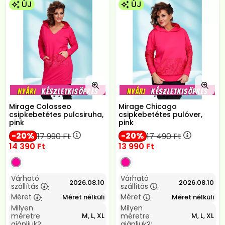
ÚJ
ÚJ
Mirage Colosseo
Mirage Chicago
csipkebetétes pulcsiruha,
csipkebetétes pulóver,
pink
pink
20
20
17 990
Ft
17 490
Ft
14 390
Ft
13 990
Ft
Várható
Várható
2026.08.10
2026.08.10
szállítás
szállítás
:
:
Méret
Méret
Méret nélküli
Méret nélküli
:
:
Milyen
Milyen
méretre
méretre
M, L, XL
M, L, XL
ajánljuk?:
ajánljuk?: