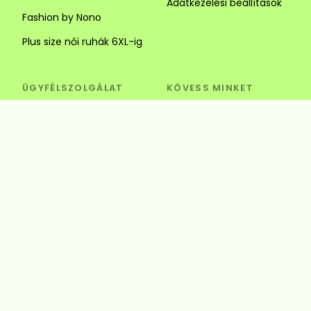
Adatkezelési beállítások
Fashion by Nono
Plus size női ruhák 6XL-ig
ÜGYFÉLSZOLGÁLAT
KÖVESS MINKET
Visszaküldés és csere
Szédi Butik Webshop
info@szedibutik.hu
+36303317787
4220 Hajdúböszörmény,
Baltazár Dezső utca 18.
© Szédi Butik
4220 Hajdúböszörmény, Baltazár Dezső utca
18.