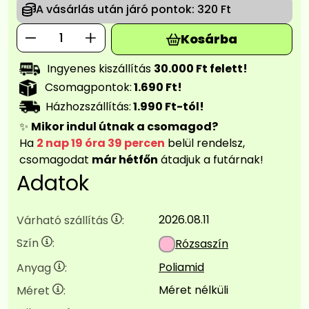
A vásárlás után járó pontok:
320 Ft
Kosárba
Ingyenes kiszállítás
30.000 Ft felett!
Csomagpontok:
1.690 Ft!
Házhozszállítás:
1.990 Ft-tól!
✨
Mikor indul útnak a csomagod?
Ha
2 nap 19 óra 39 percen
belül rendelsz,
csomagodat
már hétfőn
átadjuk a futárnak!
Adatok
2026.08.11
Várható szállítás
:
Szín
:
Rózsaszín
Poliamid
Anyag
:
Méret nélküli
Méret
: