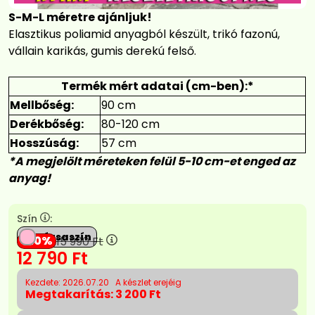
S-M-L méretre ajánljuk!
Elasztikus poliamid anyagból készült, trikó fazonú,
vállain karikás, gumis derekú felső.
Termék mért adatai (cm-ben):*
Mellbőség:
90 cm
Derékbőség:
80-120 cm
Hosszúság:
57 cm
*A megjelölt méreteken felül 5-10 cm-et enged az
anyag!
Szín
:
Rózsaszín
20
15 990
Ft
12 790
Ft
Kezdete: 2026.07.20
A készlet erejéig
Megtakarítás:
3 200 Ft