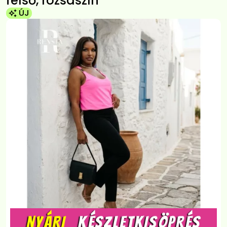
felső, rózsaszín
ÚJ