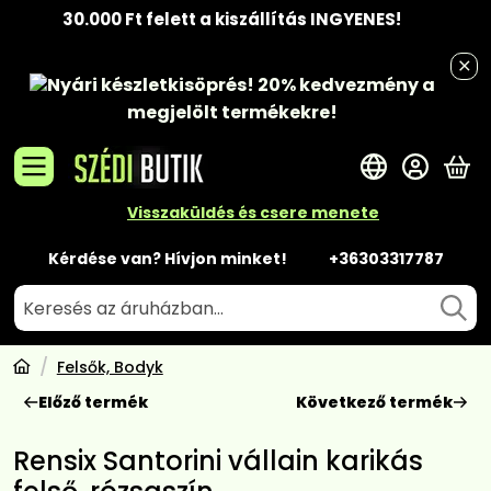
30.000 Ft felett a kiszállítás INGYENES!
Nyári készletkisöprés!
20% kedvezmény
a
megjelölt termékekre!
A 
Visszaküldés és csere menete
Kérdése van? Hívjon minket!
+36303317787
Felsők, Bodyk
Előző termék
Következő termék
Rensix Santorini vállain karikás