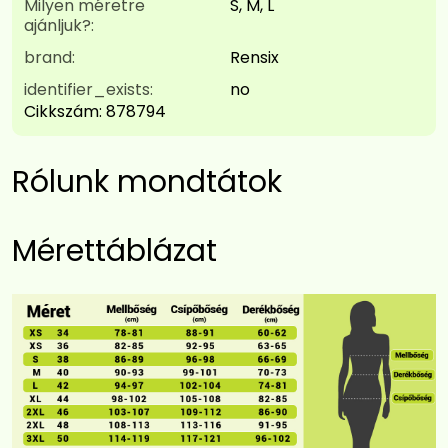
Milyen méretre
S, M, L
ajánljuk?:
brand:
Rensix
identifier_exists:
no
Cikkszám:
878794
Rólunk mondtátok
Mérettáblázat