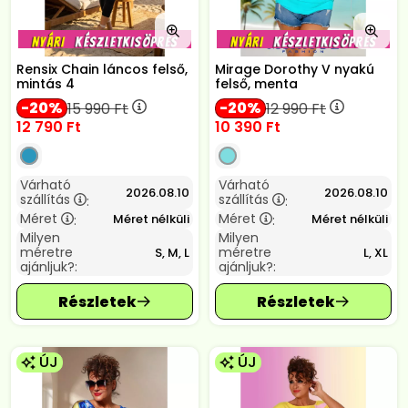
Rensix Chain láncos felső,
Mirage Dorothy V nyakú
mintás 4
felső, menta
20
20
15 990
Ft
12 990
Ft
12 790
Ft
10 390
Ft
Várható
Várható
2026.08.10
2026.08.10
szállítás
szállítás
:
:
Méret
Méret
Méret nélküli
Méret nélküli
:
:
Milyen
Milyen
méretre
méretre
S, M, L
L, XL
ajánljuk?:
ajánljuk?:
ÚJ
ÚJ