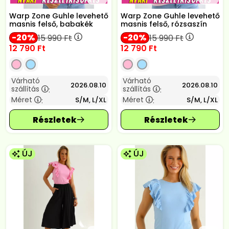
Warp Zone Guhle levehető
Warp Zone Guhle levehető
masnis felső, babakék
masnis felső, rózsaszín
20
20
15 990
Ft
15 990
Ft
12 790
Ft
12 790
Ft
Várható
Várható
2026.08.10
2026.08.10
szállítás
szállítás
:
:
Méret
Méret
S/M, L/XL
S/M, L/XL
:
:
ÚJ
ÚJ