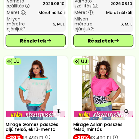
Várható
Várható
2026.08.10
2026.08.10
szállítás
szállítás
:
:
Méret
Méret
Méret nélküli
Méret nélküli
:
:
Milyen
Milyen
méretre
méretre
S, M, L
S, M, L
ajánljuk?:
ajánljuk?:
ÚJ
ÚJ
Mirage Gomez passzés
Mirage Aslan passzés
aljú felső, ekrü-menta
felső, mintás
20
20
13 490
Ft
13 490
Ft