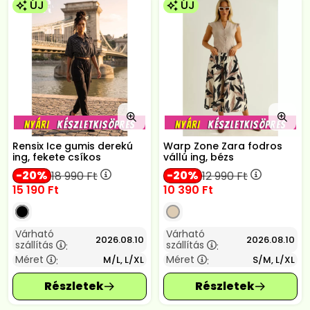
ÚJ
ÚJ
Rensix Ice gumis derekú
Warp Zone Zara fodros
ing, fekete csíkos
vállú ing, bézs
20
20
18 990
Ft
12 990
Ft
15 190
Ft
10 390
Ft
Várható
Várható
2026.08.10
2026.08.10
szállítás
szállítás
:
:
Méret
Méret
M/L, L/XL
S/M, L/XL
:
: