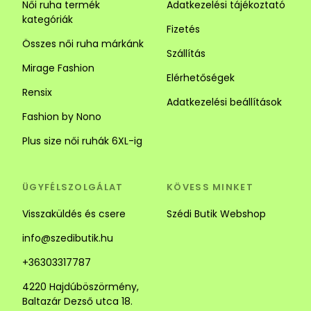
Női ruha termék
Adatkezelési tájékoztató
kategóriák
Fizetés
Összes női ruha márkánk
Szállítás
Mirage Fashion
Elérhetőségek
Rensix
Adatkezelési beállítások
Fashion by Nono
Plus size női ruhák 6XL-ig
ÜGYFÉLSZOLGÁLAT
KÖVESS MINKET
Visszaküldés és csere
Szédi Butik Webshop
info@szedibutik.hu
+36303317787
4220 Hajdúböszörmény,
Baltazár Dezső utca 18.