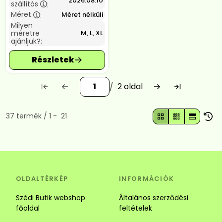
2026.08.10
szállítás
:
Méret
Méret nélküli
:
Milyen
méretre
M, L, XL
ajánljuk?:
2
Összes termék a kategóriában
37
termék
1
21
OLDALTÉRKÉP
INFORMÁCIÓK
Szédi Butik webshop
Általános szerződési
főoldal
feltételek