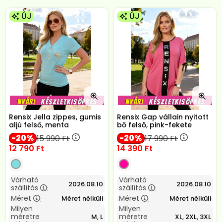
ÚJ
ÚJ
Rensix Jella zippes, gumis
Rensix Gap vállain nyitott
aljú felső, menta
bő felső, pink-fekete
20
20
15 990
Ft
17 990
Ft
12 790
Ft
14 390
Ft
Várható
Várható
2026.08.10
2026.08.10
szállítás
szállítás
:
:
Méret
Méret
Méret nélküli
Méret nélküli
:
:
Milyen
Milyen
méretre
méretre
M, L
XL, 2XL, 3XL