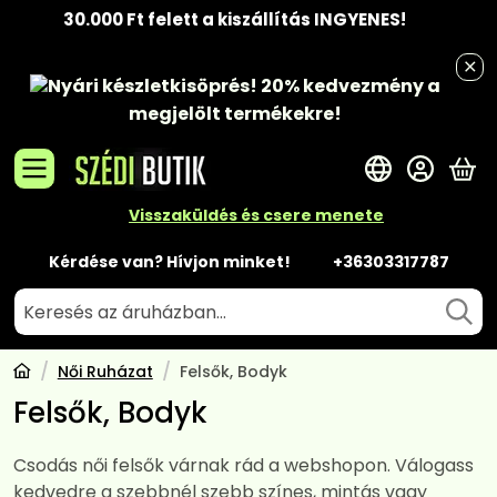
30.000 Ft felett a kiszállítás INGYENES!
Nyári készletkisöprés!
20% kedvezmény
a
megjelölt termékekre!
A 
Visszaküldés és csere menete
Kérdése van? Hívjon minket!
+36303317787
Női Ruházat
Felsők, Bodyk
Felsők, Bodyk
Csodás női felsők várnak rád a webshopon. Válogass
kedvedre a szebbnél szebb színes, mintás vagy