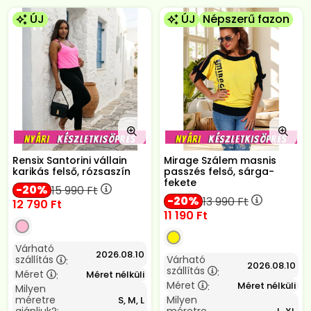
ÚJ
ÚJ
Népszerű fazon
Rensix Santorini vállain
Mirage Szálem masnis
karikás felső, rózsaszín
passzés felső, sárga-
fekete
20
15 990
Ft
20
13 990
Ft
12 790
Ft
11 190
Ft
Várható
2026.08.10
szállítás
Várható
:
2026.08.10
szállítás
:
Méret
Méret nélküli
:
Méret
Méret nélküli
:
Milyen
méretre
Milyen
S, M, L