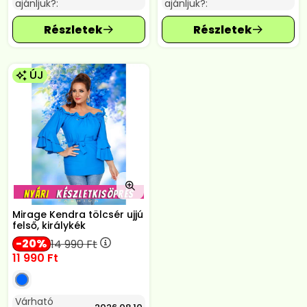
ajánljuk?:
ajánljuk?:
ÚJ
Mirage Kendra tölcsér ujjú
felső, királykék
20
14 990
Ft
11 990
Ft
Várható