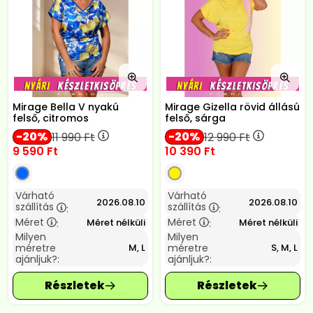
Mirage Bella V nyakú
Mirage Gizella rövid állású
felső, citromos
felső, sárga
20
20
11 990
Ft
12 990
Ft
9 590
Ft
10 390
Ft
Várható
Várható
2026.08.10
2026.08.10
szállítás
szállítás
:
:
Méret
Méret
Méret nélküli
Méret nélküli
:
:
Milyen
Milyen
méretre
méretre
M, L
S, M, L
ajánljuk?:
ajánljuk?: