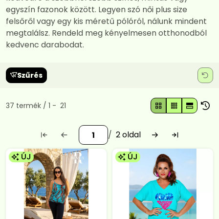
egyszín fazonok között. Legyen szó női plus size
felsőről vagy egy kis méretű pólóról, nálunk mindent
megtalálsz. Rendeld meg kényelmesen otthonodból
kedvenc darabodat.
Szűrés
Összes termék a kategóriában
37
termék
1
21
2
ÚJ
ÚJ