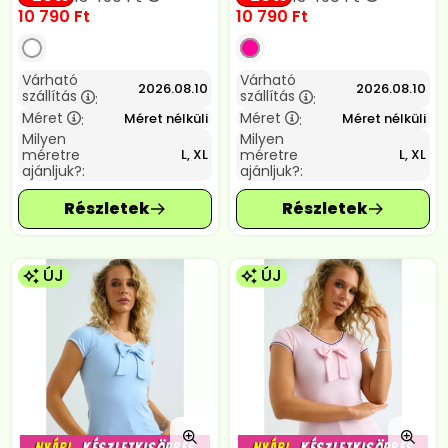
10 790
Ft
10 790
Ft
Várható
Várható
2026.08.10
2026.08.10
szállítás
szállítás
:
:
Méret
Méret
Méret nélküli
Méret nélküli
:
:
Milyen
Milyen
méretre
méretre
L, XL
L, XL
ajánljuk?:
ajánljuk?:
ÚJ
ÚJ