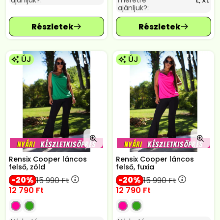
ajánljuk?:
méretre
L, XL
ajánljuk?:
ÚJ
ÚJ
Rensix Cooper láncos
Rensix Cooper láncos
felső, zöld
felső, fuxia
20
20
15 990
Ft
15 990
Ft
12 790
Ft
12 790
Ft