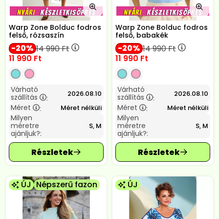
Warp Zone Bolduc fodros
Warp Zone Bolduc fodros
felső, rózsaszín
felső, babakék
20
20
14 990
Ft
14 990
Ft
11 990
Ft
11 990
Ft
Várható
Várható
2026.08.10
2026.08.10
szállítás
szállítás
:
:
Méret
Méret
Méret nélküli
Méret nélküli
:
:
Milyen
Milyen
méretre
méretre
S, M
S, M
ajánljuk?:
ajánljuk?:
ÚJ
Népszerű fazon
ÚJ