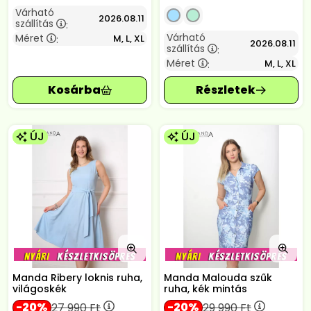
Várható
2026.08.11
szállítás
:
Várható
Méret
M, L, XL
:
2026.08.11
szállítás
:
Méret
M, L, XL
:
ÚJ
ÚJ
Manda Ribery loknis ruha,
Manda Malouda szűk
világoskék
ruha, kék mintás
20
20
27 990
Ft
29 990
Ft