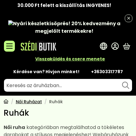
30.000 Ft felett a kiszállítás INGYENES!
Nyári készletkisöprés!
20% kedvezmény
a
megjelölt termékekre!
A 
Visszaküldés és csere menete
Kérdése van? Hívjon minket!
+36303317787
Női Ruházat
Ruhák
Ruhák
Női ruha
kategóriában megtalálhatod a tökéletes
darabokat a stílusos megjelenéshez! Webáruházunk