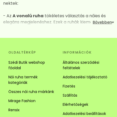
nektek:
- Az
A vonalú ruha
tökéletes választás a nőies és
elegáns megjelenéshez. Ezek a ruhák kiemelik a
dekoltázst, miközben derék vagy csípő vonalától
kezdve fokozatos kiszélesednek így mindent
elrejtenek amit nem szeretnénk láttatni. A széles
szabásuk és a megfelelően kiválasztott anyagok
OLDALTÉRKÉP
INFORMÁCIÓK
kombinációja garantálja a maximális kényelmet és a
vonzó megjelenést. Tökéletes választás alkalomra és
Szédi Butik webshop
Általános szerződési
hétköznapra is.
főoldal
feltételek
Női ruha termék
Adatkezelési tájékoztató
- Az
Ingruha
egy igazi jolly joker darab. Számos stílus
kategóriák
közül választhatsz. Az ingruhák ideálisak a laza és
Fizetés
sikkes megjelenéhez. Az ingruhák sokoldalúságuk
Összes női ruha márkánk
Szállítás
révén tökéletesek lehetnek alkalmi és hétköznapi
Mirage Fashion
viseletnek is, kombináld kiegészítőkkel vagy egy
Elérhetőségek
szuper övvel. Alacsony hölgyeknek javasoljuk a
Rensix
Adatkezelési beállítások
függőleges csíkozású darabokat mert optikailag