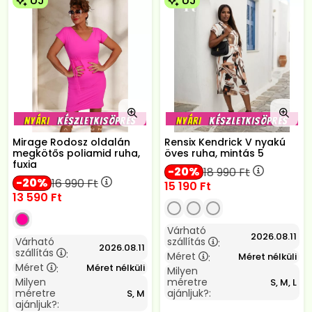
ÚJ
ÚJ
Mirage Rodosz oldalán
Rensix Kendrick V nyakú
megkötős poliamid ruha,
öves ruha, mintás 5
fuxia
20
18 990
Ft
20
16 990
Ft
15 190
Ft
13 590
Ft
Várható
2026.08.11
Várható
szállítás
:
2026.08.11
szállítás
:
Méret
Méret nélküli
:
Méret
Méret nélküli
:
Milyen
Milyen
méretre
S, M, L
méretre
ajánljuk?:
S, M
ajánljuk?: