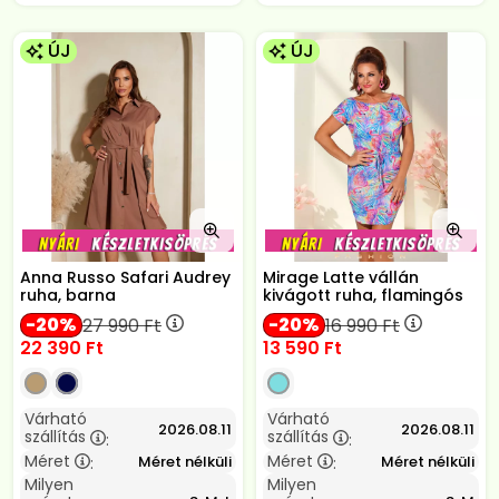
ÚJ
ÚJ
Anna Russo Safari Audrey
Mirage Latte vállán
ruha, barna
kivágott ruha, flamingós
20
20
27 990
Ft
16 990
Ft
22 390
Ft
13 590
Ft
Várható
Várható
2026.08.11
2026.08.11
szállítás
szállítás
:
:
Méret
Méret
Méret nélküli
Méret nélküli
:
:
Milyen
Milyen