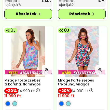
méretre
méretre
S, M, L
S, M
ajánljuk?:
ajánljuk?:
ÚJ
ÚJ
Mirage Forte zsebes
Mirage Forte zsebes
trikóruha, flamingós
trikóruha, virágos
20
20
14 990
Ft
14 990
Ft
11 990
Ft
11 990
Ft