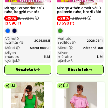
Mirage Fernandez szűk
Mirage Athén emelt vállú
ruha, kagyló mintás
poliamid ruha, brazil zöld
20
20
16 990
Ft
16 990
Ft
13 590
Ft
13 590
Ft
Várható
Várható
2026.08.11
2026.08.11
szállítás
szállítás
:
:
Méret
Méret
Méret nélküli
Méret nélküli
:
:
Milyen
Milyen
méretre
méretre
S, M
S, M
ajánljuk?:
ajánljuk?:
ÚJ
ÚJ