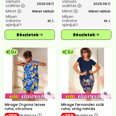
Várható
Várható
2026.08.11
2026.08.11
szállítás
szállítás
:
:
Méret
Méret
Méret nélküli
Méret nélküli
:
:
Milyen
Milyen
méretre
méretre
M, L
M, L
ajánljuk?:
ajánljuk?:
ÚJ
ÚJ
Mirage Orgona lezser
Mirage Fernandez szűk
ruha, citromos
ruha, virág mintás
20
20
16 990
Ft
16 990
Ft