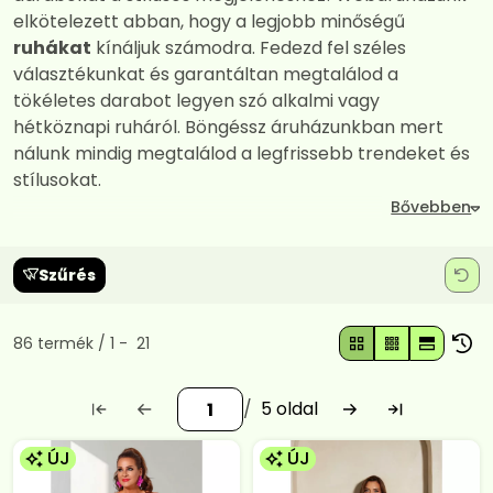
elkötelezett abban, hogy a legjobb minőségű
ruhákat
kínáljuk számodra. Fedezd fel széles
választékunkat és garantáltan megtalálod a
tökéletes darabot legyen szó alkalmi vagy
hétköznapi ruháról. Böngéssz áruházunkban mert
nálunk mindig megtalálod a legfrissebb trendeket és
stílusokat.
Szűrés
Összes termék a kategóriában
86
termék
1
21
5
ÚJ
ÚJ