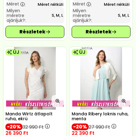
Méret
Méret
Méret nélküli
Méret nélküli
:
:
Milyen
Milyen
méretre
méretre
S, M, L
S, M, L
ajánljuk?:
ajánljuk?:
ÚJ
ÚJ
Manda Wirtz átlapolt
Manda Ribery loknis ruha,
ruha, ekrü
menta
20
20
32 990
Ft
27 990
Ft
26 390
Ft
22 390
Ft