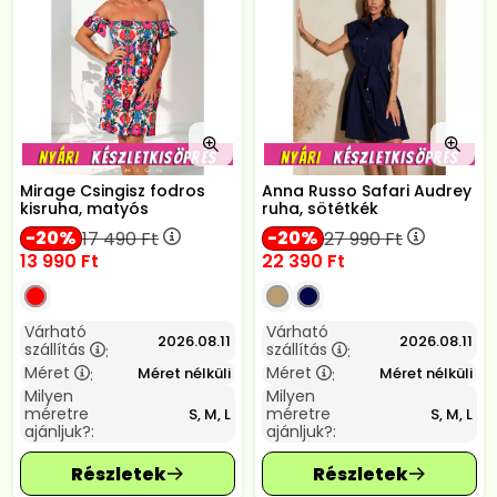
Mirage Csingisz fodros
Anna Russo Safari Audrey
kisruha, matyós
ruha, sötétkék
20
20
17 490
Ft
27 990
Ft
13 990
Ft
22 390
Ft
Várható
Várható
2026.08.11
2026.08.11
szállítás
szállítás
:
:
Méret
Méret
Méret nélküli
Méret nélküli
:
:
Milyen
Milyen
méretre
méretre
S, M, L
S, M, L
ajánljuk?:
ajánljuk?: