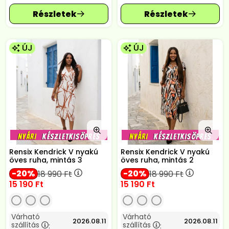
ÚJ
ÚJ
Rensix Kendrick V nyakú
Rensix Kendrick V nyakú
öves ruha, mintás 3
öves ruha, mintás 2
20
20
18 990
Ft
18 990
Ft
15 190
Ft
15 190
Ft
Várható
Várható
2026.08.11
2026.08.11
szállítás
szállítás
:
: