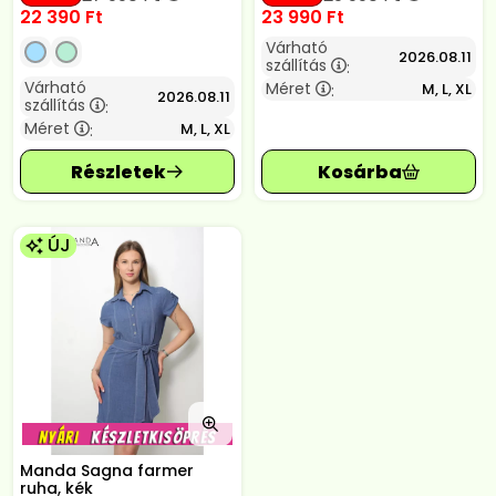
22 390
Ft
23 990
Ft
Várható
2026.08.11
szállítás
:
Várható
Méret
M, L, XL
:
2026.08.11
szállítás
:
Méret
M, L, XL
:
ÚJ
Manda Sagna farmer
ruha, kék