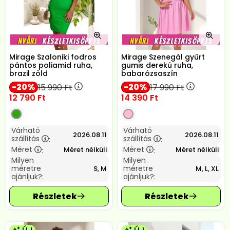
Mirage Szaloniki fodros
Mirage Szenegál gyűrt
pántos poliamid ruha,
gumis derekú ruha,
brazil zöld
babarózsaszín
20
20
15 990
Ft
17 990
Ft
12 790
Ft
14 390
Ft
Várható
Várható
2026.08.11
2026.08.11
szállítás
szállítás
:
:
Méret
Méret
Méret nélküli
Méret nélküli
:
:
Milyen
Milyen
méretre
méretre
S, M
M, L, XL
ajánljuk?:
ajánljuk?: