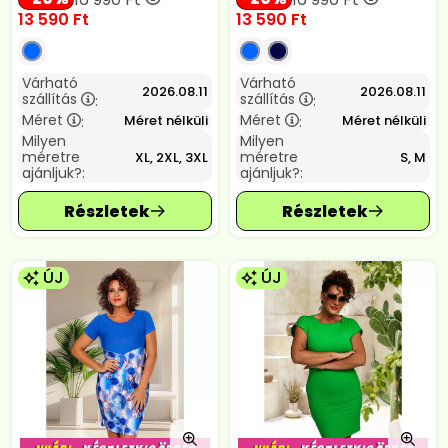
13 590
Ft
13 590
Ft
Várható
Várható
2026.08.11
2026.08.11
szállítás
szállítás
:
:
Méret
Méret
Méret nélküli
Méret nélküli
:
:
Milyen
Milyen
méretre
méretre
XL, 2XL, 3XL
S, M
ajánljuk?:
ajánljuk?:
ÚJ
ÚJ