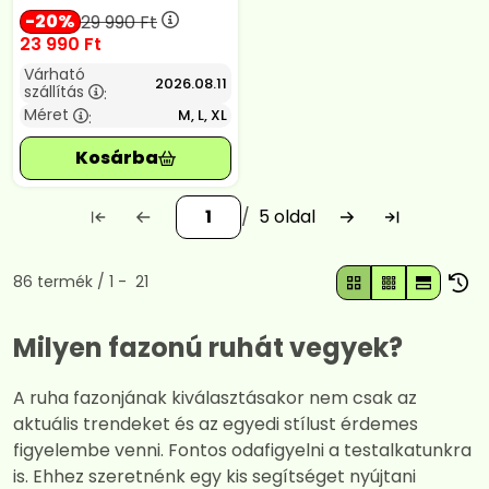
20
29 990
Ft
23 990
Ft
Várható
2026.08.11
szállítás
:
Méret
M, L, XL
:
5
Összes termék a kategóriában
86
termék
1
21
Milyen fazonú ruhát vegyek?
A ruha fazonjának kiválasztásakor nem csak az
aktuális trendeket és az egyedi stílust érdemes
figyelembe venni. Fontos odafigyelni a testalkatunkra
is. Ehhez szeretnénk egy kis segítséget nyújtani