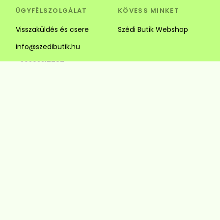
ÜGYFÉLSZOLGÁLAT
KÖVESS MINKET
Visszaküldés és csere
Szédi Butik Webshop
info@szedibutik.hu
+36303317787
4220 Hajdúböszörmény,
Baltazár Dezső utca 18.
© Szédi Butik
4220 Hajdúböszörmény, Baltazár Dezső utca
18.
+36303317787
info@szedibutik.hu