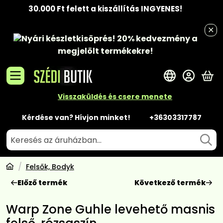
30.000 Ft felett a kiszállítás INGYENES!
Nyári készletkisöprés!
20% kedvezmény
a
megjelölt termékekre!
A 
Visszaküldés és csere menete
Kérdése van? Hívjon minket!
+36303317787
Felsők, Bodyk
Előző termék
Következő termék
Warp Zone Guhle levehető masnis