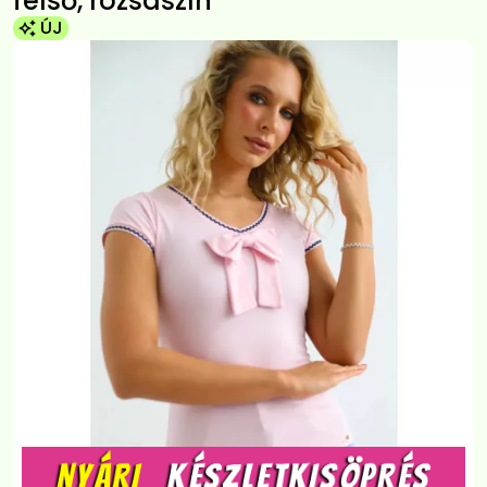
felső, rózsaszín
ÚJ