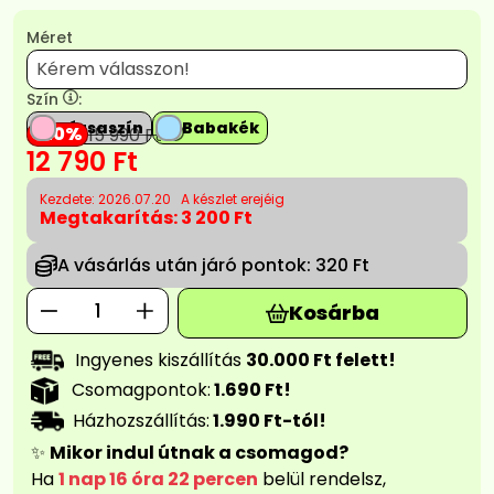
Méret
Szín
:
Rózsaszín
Babakék
20
15 990
Ft
12 790
Ft
Kezdete: 2026.07.20
A készlet erejéig
Megtakarítás:
3 200 Ft
A vásárlás után járó pontok:
320 Ft
Kosárba
Ingyenes kiszállítás
30.000 Ft felett!
Csomagpontok:
1.690 Ft!
Házhozszállítás:
1.990 Ft-tól!
✨
Mikor indul útnak a csomagod?
Ha
1 nap 16 óra 22 percen
belül rendelsz,