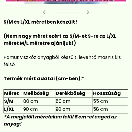
Előrehaladás:
0
%
S/M és L/XL méretben készült!
(Nem nagy méret ezért az S/M-et S-re az L/XL
méret M/L méretre ajánljuk!)
Pamut viszkóz anyagból készült, levehtő masnis kis
felső.
Termék mért adatai (cm-ben):*
Méret
Mellbőség
Derékbőség
Hosszúság
S/M
80 cm
80 cm
55 cm
L/XL
90 cm
90 cm
58 cm
*A megjelölt méreteken felül 5 cm-et enged az
anyag!