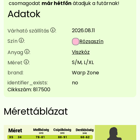
csomagodat
már hétfőn
átadjuk a futárnak!
Adatok
2026.08.11
Várható szállítás
:
Szín
:
Rózsaszín
Viszkóz
Anyag
:
S/M, L/XL
Méret
:
brand:
Warp Zone
identifier_exists:
no
Cikkszám:
817500
Mérettáblázat