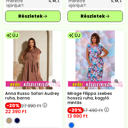
méretre
méretre
S, M, L
S, M, L
ajánljuk?:
ajánljuk?:
ÚJ
ÚJ
Anna Russo Safari Audrey
Mirage Filippa zsebes
ruha, barna
hosszú ruha, kagyló
mintás
20
27 990
Ft
20
17 490
Ft
22 390
Ft
13 990
Ft