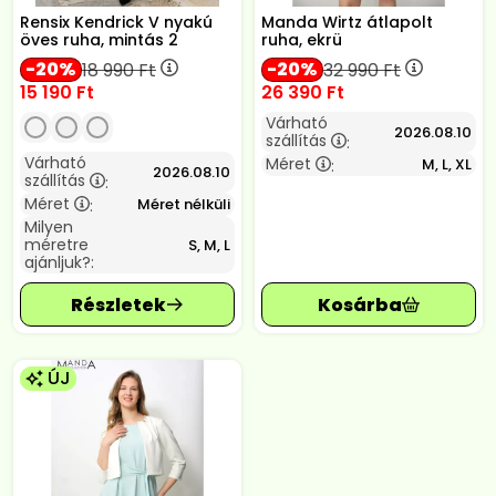
Rensix Kendrick V nyakú
Manda Wirtz átlapolt
öves ruha, mintás 2
ruha, ekrü
20
20
18 990
Ft
32 990
Ft
15 190
Ft
26 390
Ft
Várható
2026.08.10
szállítás
:
Várható
Méret
M, L, XL
:
2026.08.10
szállítás
:
Méret
Méret nélküli
:
Milyen
méretre
S, M, L
ajánljuk?:
ÚJ