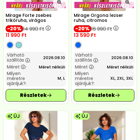
Mirage Forte zsebes
Mirage Orgona lezser
trikóruha, virágos
ruha, citromos
20
20
14 990
Ft
16 990
Ft
11 990
Ft
13 590
Ft
Várható
Várható
2026.08.10
2026.08.10
szállítás
szállítás
:
:
Méret
Méret
Méret nélküli
Méret nélküli
:
:
Milyen
Milyen
méretre
méretre
M, L
XL, 2XL, 3XL
ajánljuk?:
ajánljuk?:
ÚJ
ÚJ