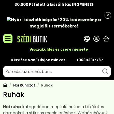
30.000 Ft felett a kiszállítás INGYENES!
Nyári készletkisöprés!
20% kedvezmény
a
megjelölt termékekre!
A 
Visszaküldés és csere menete
Kérdése van? Hívjon minket!
+36303317787
Női Ruházat
Ruhák
Ruhák
Női ruha
kategóriában megtalálhatod a tökéletes
darabokat a stílusos megjelenéshez! Webáruházunk