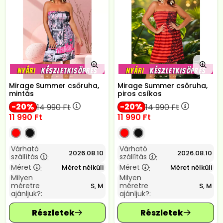
Mirage Summer csőruha,
Mirage Summer csőruha,
mintás
piros csíkos
20
20
14 990
Ft
14 990
Ft
11 990
Ft
11 990
Ft
Várható
Várható
2026.08.10
2026.08.10
szállítás
szállítás
:
:
Méret
Méret
Méret nélküli
Méret nélküli
:
:
Milyen
Milyen
méretre
méretre
S, M
S, M
ajánljuk?:
ajánljuk?: