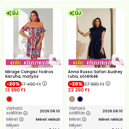
ÚJ
ÚJ
Mirage Csingisz fodros
Anna Russo Safari Audrey
kisruha, matyós
ruha, sötétkék
20
20
17 490
Ft
27 990
Ft
13 990
Ft
22 390
Ft
Várható
Várható
2026.08.10
2026.08.10
szállítás
szállítás
:
:
Méret
Méret
Méret nélküli
Méret nélküli
:
:
Milyen
Milyen