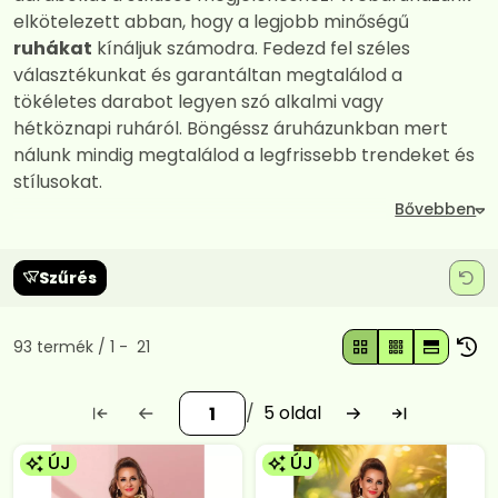
elkötelezett abban, hogy a legjobb minőségű
ruhákat
kínáljuk számodra. Fedezd fel széles
választékunkat és garantáltan megtalálod a
tökéletes darabot legyen szó alkalmi vagy
hétköznapi ruháról. Böngéssz áruházunkban mert
nálunk mindig megtalálod a legfrissebb trendeket és
stílusokat.
Szűrés
Összes termék a kategóriában
93
termék
1
21
5
ÚJ
ÚJ