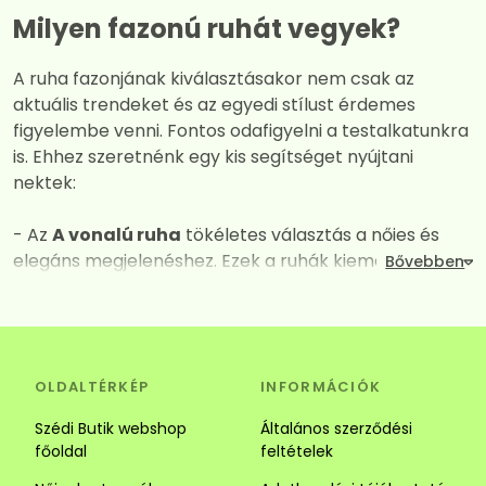
Milyen fazonú ruhát vegyek?
A ruha fazonjának kiválasztásakor nem csak az
aktuális trendeket és az egyedi stílust érdemes
figyelembe venni. Fontos odafigyelni a testalkatunkra
is. Ehhez szeretnénk egy kis segítséget nyújtani
nektek:
- Az
A vonalú ruha
tökéletes választás a nőies és
elegáns megjelenéshez. Ezek a ruhák kiemelik a
dekoltázst, miközben derék vagy csípő vonalától
kezdve fokozatos kiszélesednek így mindent
elrejtenek amit nem szeretnénk láttatni. A széles
szabásuk és a megfelelően kiválasztott anyagok
OLDALTÉRKÉP
INFORMÁCIÓK
kombinációja garantálja a maximális kényelmet és a
vonzó megjelenést. Tökéletes választás alkalomra és
Szédi Butik webshop
Általános szerződési
hétköznapra is.
főoldal
feltételek