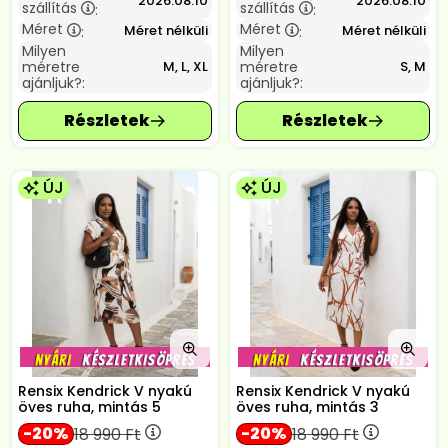
2026.08.10
2026.08.10
szállítás
szállítás
:
:
Méret
Méret
Méret nélküli
Méret nélküli
:
:
Milyen
Milyen
méretre
méretre
M, L, XL
S, M
ajánljuk?:
ajánljuk?:
ÚJ
ÚJ
Rensix Kendrick V nyakú
Rensix Kendrick V nyakú
öves ruha, mintás 5
öves ruha, mintás 3
20
20
18 990
Ft
18 990
Ft