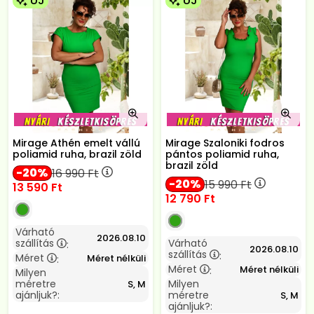
ÚJ
ÚJ
Mirage Athén emelt vállú
Mirage Szaloniki fodros
poliamid ruha, brazil zöld
pántos poliamid ruha,
brazil zöld
20
16 990
Ft
20
15 990
Ft
13 590
Ft
12 790
Ft
Várható
2026.08.10
szállítás
Várható
:
2026.08.10
szállítás
:
Méret
Méret nélküli
:
Méret
Méret nélküli
:
Milyen
méretre
Milyen
S, M
ajánljuk?:
méretre
S, M
ajánljuk?: