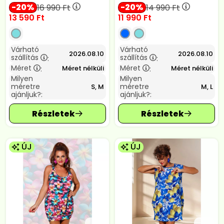
20
20
16 990
Ft
14 990
Ft
13 590
Ft
11 990
Ft
Várható
Várható
2026.08.10
2026.08.10
szállítás
szállítás
:
:
Méret
Méret
Méret nélküli
Méret nélküli
:
:
Milyen
Milyen
méretre
méretre
S, M
M, L
ajánljuk?:
ajánljuk?:
ÚJ
ÚJ