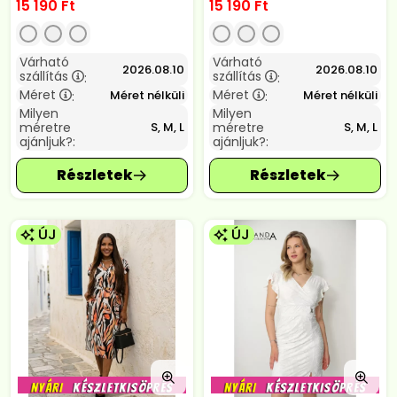
15 190
Ft
15 190
Ft
Várható
Várható
2026.08.10
2026.08.10
szállítás
szállítás
:
:
Méret
Méret
Méret nélküli
Méret nélküli
:
:
Milyen
Milyen
méretre
méretre
S, M, L
S, M, L
ajánljuk?:
ajánljuk?:
ÚJ
ÚJ