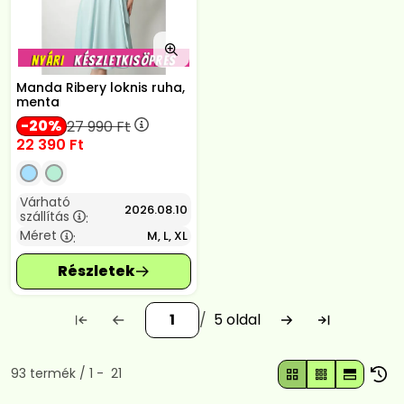
Manda Ribery loknis ruha,
menta
20
27 990
Ft
22 390
Ft
Várható
2026.08.10
szállítás
:
Méret
M, L, XL
:
5
Összes termék a kategóriában
93
termék
1
21