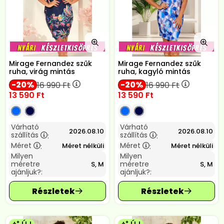
Mirage Fernandez szűk
Mirage Fernandez szűk
ruha, virág mintás
ruha, kagyló mintás
20
20
16 990
Ft
16 990
Ft
13 590
Ft
13 590
Ft
Várható
Várható
2026.08.10
2026.08.10
szállítás
szállítás
:
:
Méret
Méret
Méret nélküli
Méret nélküli
:
:
Milyen
Milyen
méretre
méretre
S, M
S, M
ajánljuk?:
ajánljuk?: