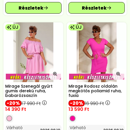
ÚJ
ÚJ
Mirage Szenegál gyűrt
Mirage Rodosz oldalán
gumis derekú ruha,
megkötős poliamid ruha,
babarózsaszín
fuxia
20
20
17 990
Ft
16 990
Ft
14 390
Ft
13 590
Ft
Várható
Várható