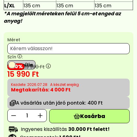
L/XL
135 cm
135 cm
135 cm
*A megjelölt méreteken felül 5 cm-et enged az
anyag!
Méret
Szín
:
Vanília
20
19 990
Ft
15 990
Ft
Kezdete: 2026.07.28
A készlet erejéig
Megtakarítás:
4 000 Ft
A vásárlás után járó pontok:
400 Ft
Kosárba
Ingyenes kiszállítás
30.000 Ft felett!