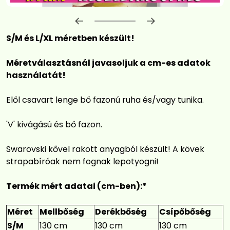
Előrehaladás:
0
%
S/M és L/XL méretben készült!
Méretválasztásnál javasoljuk a cm-es adatok
használatát!
Elől csavart lenge bő fazonú ruha és/vagy tunika.
'V' kivágású és bő fazon.
Swarovski kővel rakott anyagból készült! A kövek
strapabíróak nem fognak lepotyogni!
Termék mért adatai (cm-ben):*
Méret
Mellbőség
Derékbőség
Csípőbőség
S/M
130 cm
130 cm
130 cm