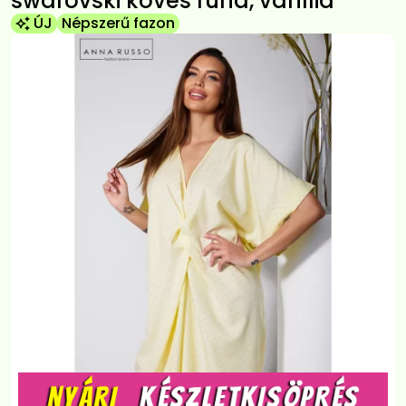
swarovski köves ruha, vanília
ÚJ
Népszerű fazon