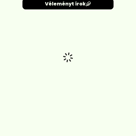
Véleményt írok
Betöltés...