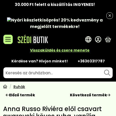
30.000 Ft felett a kiszállítás INGYENES!
Nyári készletkisöprés!
20% kedvezmény
a
megjelölt termékekre!
A 
Visszaküldés és csere menete
Kérdése van? Hívjon minket!
+36303317787
Ruhák
Előző termék
Következő termék
Anna Russo Riviéra elől csavart