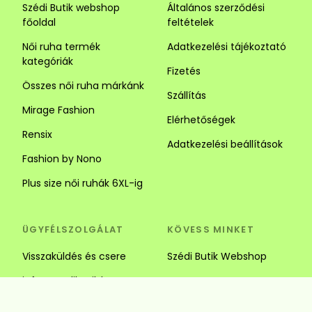
Szédi Butik webshop
Általános szerződési
főoldal
feltételek
Női ruha termék
Adatkezelési tájékoztató
kategóriák
Fizetés
Összes női ruha márkánk
Szállítás
Mirage Fashion
Elérhetőségek
Rensix
Adatkezelési beállítások
Fashion by Nono
Plus size női ruhák 6XL-ig
ÜGYFÉLSZOLGÁLAT
KÖVESS MINKET
Visszaküldés és csere
Szédi Butik Webshop
info@szedibutik.hu
+36303317787