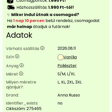
Csomagpontok:
1.690 Ft!
Házhozszállítás:
1.990 Ft-tól!
✨
Mikor indul útnak a csomagod?
Ha
1 nap 10 percen
belül rendelsz, csomagodat
már holnap
átadjuk a futárnak!
Adatok
2026.08.11
Várható szállítás
:
Szín
:
Vanília
Poliészter
Anyag
:
S/M, L/XL
Méret
:
Milyen méretre
L, XL, 2XL, 3XL
ajánljuk?:
brand:
Anna Russo
identifier_exists:
no
Cikkszám:
275465