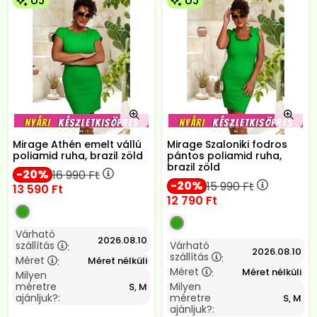
ÚJ
ÚJ
Mirage Athén emelt vállú
Mirage Szaloniki fodros
poliamid ruha, brazil zöld
pántos poliamid ruha,
brazil zöld
20
16 990
Ft
20
15 990
Ft
13 590
Ft
12 790
Ft
Várható
2026.08.10
szállítás
Várható
:
2026.08.10
szállítás
:
Méret
Méret nélküli
:
Méret
Méret nélküli
:
Milyen
méretre
Milyen
S, M
ajánljuk?:
méretre
S, M
ajánljuk?: