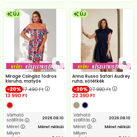
ÚJ
ÚJ
Mirage Csingisz fodros
Anna Russo Safari Audrey
kisruha, matyós
ruha, sötétkék
20
20
17 490
Ft
27 990
Ft
13 990
Ft
22 390
Ft
Várható
Várható
2026.08.10
2026.08.10
szállítás
szállítás
:
:
Méret
Méret
Méret nélküli
Méret nélküli
:
:
Milyen
Milyen