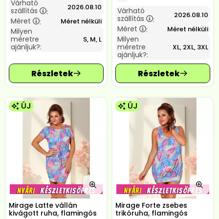
Várható
2026.08.10
szállítás
Várható
:
2026.08.10
szállítás
:
Méret
Méret nélküli
:
Méret
Méret nélküli
:
Milyen
méretre
Milyen
S, M, L
ajánljuk?:
méretre
XL, 2XL, 3XL
ajánljuk?:
ÚJ
ÚJ
Mirage Latte vállán
Mirage Forte zsebes
kivágott ruha, flamingós
trikóruha, flamingós