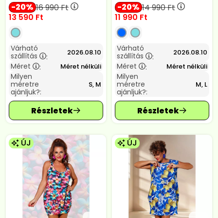
20
20
16 990
Ft
14 990
Ft
13 590
Ft
11 990
Ft
Várható
Várható
2026.08.10
2026.08.10
szállítás
szállítás
:
:
Méret
Méret
Méret nélküli
Méret nélküli
:
:
Milyen
Milyen
méretre
méretre
S, M
M, L
ajánljuk?:
ajánljuk?:
ÚJ
ÚJ