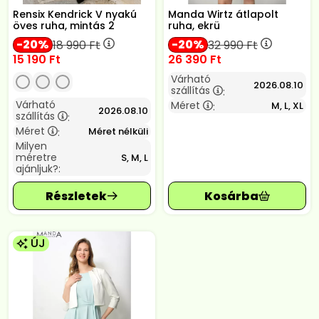
Rensix Kendrick V nyakú
Manda Wirtz átlapolt
öves ruha, mintás 2
ruha, ekrü
20
20
18 990
Ft
32 990
Ft
15 190
Ft
26 390
Ft
Várható
2026.08.10
szállítás
:
Várható
Méret
M, L, XL
:
2026.08.10
szállítás
:
Méret
Méret nélküli
:
Milyen
méretre
S, M, L
ajánljuk?:
ÚJ