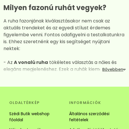
Milyen fazonú ruhát vegyek?
A ruha fazonjának kiválasztásakor nem csak az
aktuális trendeket és az egyedi stílust érdemes
figyelembe venni. Fontos odafigyelni a testalkatunkra
is. Ehhez szeretnénk egy kis segítséget nyújtani
nektek:
- Az
A vonalú ruha
tökéletes választás a nőies és
elegáns megjelenéshez. Ezek a ruhák kiemelik a
dekoltázst, miközben derék vagy csípő vonalától
kezdve fokozatos kiszélesednek így mindent
elrejtenek amit nem szeretnénk láttatni. A széles
szabásuk és a megfelelően kiválasztott anyagok
OLDALTÉRKÉP
INFORMÁCIÓK
kombinációja garantálja a maximális kényelmet és a
vonzó megjelenést. Tökéletes választás alkalomra és
Szédi Butik webshop
Általános szerződési
hétköznapra is.
főoldal
feltételek