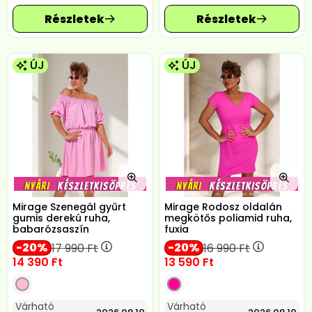
ÚJ
ÚJ
Mirage Szenegál gyűrt
Mirage Rodosz oldalán
gumis derekú ruha,
megkötős poliamid ruha,
babarózsaszín
fuxia
20
20
17 990
Ft
16 990
Ft
14 390
Ft
13 590
Ft
Várható
Várható