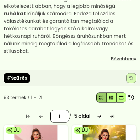
elkötelezett abban, hogy a legjobb minőségű
ruhákat
kínáljuk számodra. Fedezd fel széles
választékunkat és garantáltan megtalálod a
tökéletes darabot legyen szó alkalmi vagy
hétköznapi ruháról. Böngéssz áruházunkban mert
nálunk mindig megtalálod a legfrissebb trendeket és
stílusokat.
Szűrés
Összes termék a kategóriában
93
termék
1
21
5
ÚJ
ÚJ