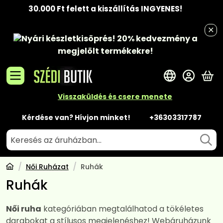
30.000 Ft felett a kiszállítás INGYENES!
Nyári készletkisöprés!
20% kedvezmény
a
megjelölt termékekre!
A 
Visszaküldés és csere menete
Kérdése van? Hívjon minket!
+36303317787
Női Ruházat
Ruhák
Ruhák
Női ruha
kategóriában megtalálhatod a tökéletes
darabokat a stílusos megjelenéshez! Webáruházunk