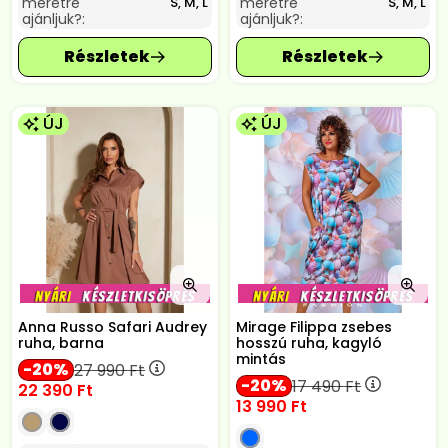
méretre
méretre
S, M, L
S, M, L
ajánljuk?:
ajánljuk?:
ÚJ
ÚJ
Anna Russo Safari Audrey
Mirage Filippa zsebes
ruha, barna
hosszú ruha, kagyló
mintás
20
27 990
Ft
20
17 490
Ft
22 390
Ft
13 990
Ft