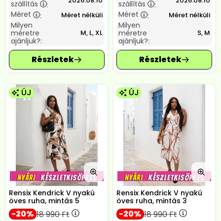
2026.08.10
2026.08.10
szállítás
szállítás
:
:
Méret
Méret
Méret nélküli
Méret nélküli
:
:
Milyen
Milyen
méretre
méretre
M, L, XL
S, M
ajánljuk?:
ajánljuk?:
ÚJ
ÚJ
Rensix Kendrick V nyakú
Rensix Kendrick V nyakú
öves ruha, mintás 5
öves ruha, mintás 3
20
20
18 990
Ft
18 990
Ft