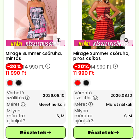
Mirage Summer csőruha,
Mirage Summer csőruha,
mintás
piros csíkos
20
20
14 990
Ft
14 990
Ft
11 990
Ft
11 990
Ft
Várható
Várható
2026.08.10
2026.08.10
szállítás
szállítás
:
:
Méret
Méret
Méret nélküli
Méret nélküli
:
:
Milyen
Milyen
méretre
méretre
S, M
S, M
ajánljuk?:
ajánljuk?: