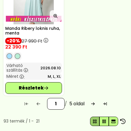
Manda Ribery loknis ruha,
menta
20
27 990
Ft
22 390
Ft
Várható
2026.08.10
szállítás
:
Méret
M, L, XL
:
5
Összes termék a kategóriában
93
termék
1
21