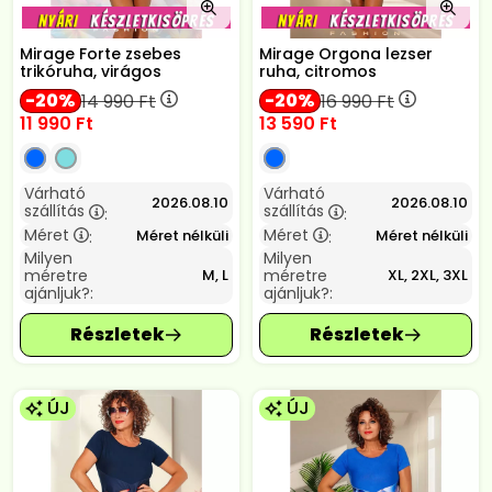
Mirage Forte zsebes
Mirage Orgona lezser
trikóruha, virágos
ruha, citromos
20
20
14 990
Ft
16 990
Ft
11 990
Ft
13 590
Ft
Várható
Várható
2026.08.10
2026.08.10
szállítás
szállítás
:
:
Méret
Méret
Méret nélküli
Méret nélküli
:
:
Milyen
Milyen
méretre
méretre
M, L
XL, 2XL, 3XL
ajánljuk?:
ajánljuk?:
ÚJ
ÚJ