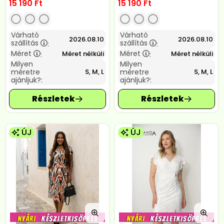
15 190
Ft
15 190
Ft
Várható
Várható
2026.08.10
2026.08.10
szállítás
szállítás
:
:
Méret
Méret
Méret nélküli
Méret nélküli
:
:
Milyen
Milyen
méretre
méretre
S, M, L
S, M, L
ajánljuk?:
ajánljuk?:
ÚJ
ÚJ