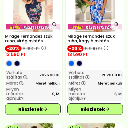
Mirage Fernandez szűk
Mirage Fernandez szűk
ruha, virág mintás
ruha, kagyló mintás
20
20
16 990
Ft
16 990
Ft
13 590
Ft
13 590
Ft
Várható
Várható
2026.08.10
2026.08.10
szállítás
szállítás
:
:
Méret
Méret
Méret nélküli
Méret nélküli
:
:
Milyen
Milyen
méretre
méretre
S, M
S, M
ajánljuk?:
ajánljuk?: