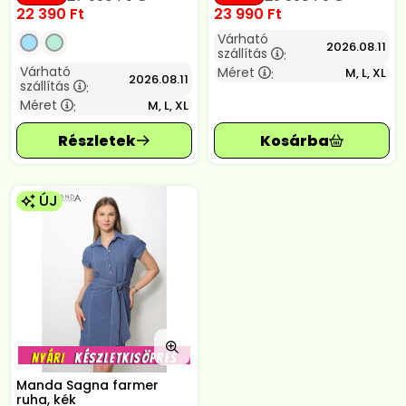
22 390
Ft
23 990
Ft
Várható
2026.08.11
szállítás
:
Várható
Méret
M, L, XL
:
2026.08.11
szállítás
:
Méret
M, L, XL
:
ÚJ
Manda Sagna farmer
ruha, kék