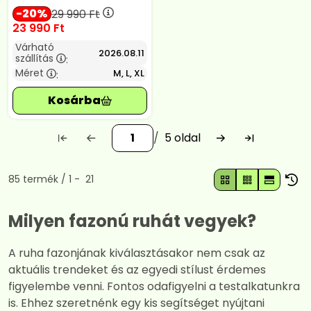
20
29 990
Ft
23 990
Ft
Várható
2026.08.11
szállítás
:
Méret
M, L, XL
:
5
Összes termék a kategóriában
85
termék
1
21
Milyen fazonú ruhát vegyek?
A ruha fazonjának kiválasztásakor nem csak az
aktuális trendeket és az egyedi stílust érdemes
figyelembe venni. Fontos odafigyelni a testalkatunkra
is. Ehhez szeretnénk egy kis segítséget nyújtani