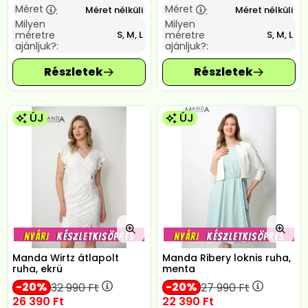
Méret
Méret
Méret nélküli
Méret nélküli
:
:
Milyen
Milyen
méretre
méretre
S, M, L
S, M, L
ajánljuk?:
ajánljuk?:
ÚJ
ÚJ
Manda Wirtz átlapolt
Manda Ribery loknis ruha,
ruha, ekrü
menta
20
20
32 990
Ft
27 990
Ft
26 390
Ft
22 390
Ft