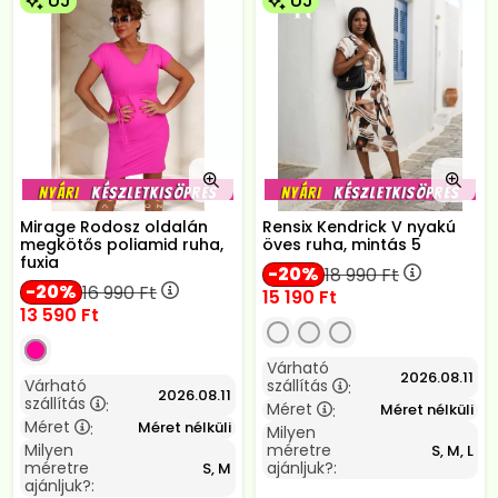
ÚJ
ÚJ
Mirage Rodosz oldalán
Rensix Kendrick V nyakú
megkötős poliamid ruha,
öves ruha, mintás 5
fuxia
20
18 990
Ft
20
16 990
Ft
15 190
Ft
13 590
Ft
Várható
2026.08.11
Várható
szállítás
:
2026.08.11
szállítás
:
Méret
Méret nélküli
:
Méret
Méret nélküli
:
Milyen
Milyen
méretre
S, M, L
méretre
ajánljuk?:
S, M
ajánljuk?: