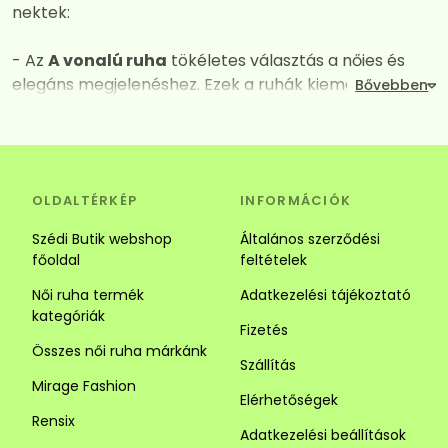
nektek:
- Az
A vonalú ruha
tökéletes választás a nőies és
elegáns megjelenéshez. Ezek a ruhák kiemelik a
dekoltázst, miközben derék vagy csípő vonalától
kezdve fokozatos kiszélesednek így mindent
elrejtenek amit nem szeretnénk láttatni. A széles
szabásuk és a megfelelően kiválasztott anyagok
OLDALTÉRKÉP
INFORMÁCIÓK
kombinációja garantálja a maximális kényelmet és a
vonzó megjelenést. Tökéletes választás alkalomra és
Szédi Butik webshop
Általános szerződési
hétköznapra is.
főoldal
feltételek
Női ruha termék
Adatkezelési tájékoztató
- Az
Ingruha
egy igazi jolly joker darab. Számos stílus
kategóriák
közül választhatsz. Az ingruhák ideálisak a laza és
Fizetés
sikkes megjelenéhez. Az ingruhák sokoldalúságuk
Összes női ruha márkánk
Szállítás
révén tökéletesek lehetnek alkalmi és hétköznapi
Mirage Fashion
viseletnek is, kombináld kiegészítőkkel vagy egy
Elérhetőségek
szuper övvel. Alacsony hölgyeknek javasoljuk a
Rensix
Adatkezelési beállítások
függőleges csíkozású darabokat mert optikailag