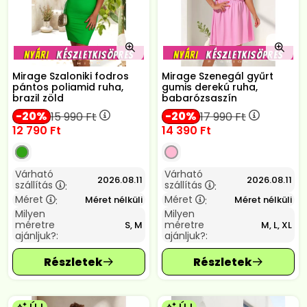
Mirage Szaloniki fodros
Mirage Szenegál gyűrt
pántos poliamid ruha,
gumis derekú ruha,
brazil zöld
babarózsaszín
20
20
15 990
Ft
17 990
Ft
12 790
Ft
14 390
Ft
Várható
Várható
2026.08.11
2026.08.11
szállítás
szállítás
:
:
Méret
Méret
Méret nélküli
Méret nélküli
:
:
Milyen
Milyen
méretre
méretre
S, M
M, L, XL
ajánljuk?:
ajánljuk?: