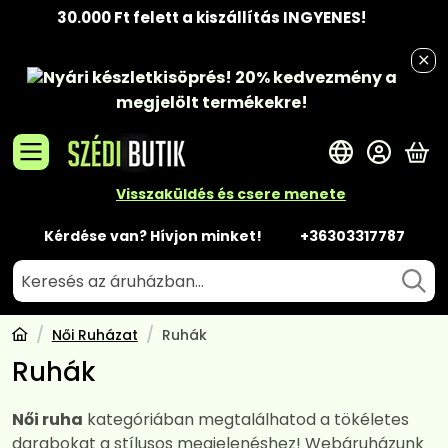
30.000 Ft felett a kiszállítás INGYENES!
Nyári készletkisöprés!
20% kedvezmény
a
megjelölt termékekre!
A 
Visszaküldés és csere menete
Kérdése van? Hívjon minket!
+36303317787
Női Ruházat
Ruhák
Ruhák
Női ruha
kategóriában megtalálhatod a tökéletes
darabokat a stílusos megjelenéshez! Webáruházunk