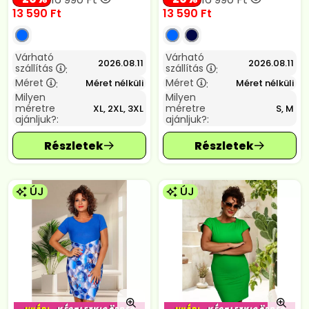
13 590
Ft
13 590
Ft
Várható
Várható
2026.08.11
2026.08.11
szállítás
szállítás
:
:
Méret
Méret
Méret nélküli
Méret nélküli
:
:
Milyen
Milyen
méretre
méretre
XL, 2XL, 3XL
S, M
ajánljuk?:
ajánljuk?:
ÚJ
ÚJ