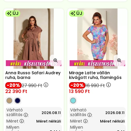
ÚJ
ÚJ
Anna Russo Safari Audrey
Mirage Latte vállán
ruha, barna
kivágott ruha, flamingós
20
20
27 990
Ft
16 990
Ft
22 390
Ft
13 590
Ft
Várható
Várható
2026.08.11
2026.08.11
szállítás
szállítás
:
:
Méret
Méret
Méret nélküli
Méret nélküli
:
:
Milyen
Milyen