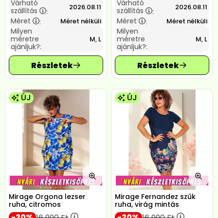
Várható
Várható
2026.08.11
2026.08.11
szállítás
szállítás
:
:
Méret
Méret
Méret nélküli
Méret nélküli
:
:
Milyen
Milyen
méretre
méretre
M, L
M, L
ajánljuk?:
ajánljuk?:
ÚJ
ÚJ
Mirage Orgona lezser
Mirage Fernandez szűk
ruha, citromos
ruha, virág mintás
20
20
16 990
Ft
16 990
Ft