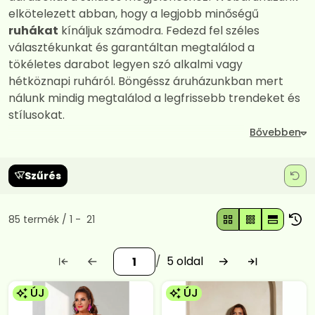
elkötelezett abban, hogy a legjobb minőségű
ruhákat
kínáljuk számodra. Fedezd fel széles
választékunkat és garantáltan megtalálod a
tökéletes darabot legyen szó alkalmi vagy
hétköznapi ruháról. Böngéssz áruházunkban mert
nálunk mindig megtalálod a legfrissebb trendeket és
stílusokat.
Szűrés
Összes termék a kategóriában
85
termék
1
21
5
ÚJ
ÚJ