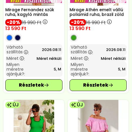
Mirage Fernandez szűk
Mirage Athén emelt vállú
ruha, kagyló mintás
poliamid ruha, brazil zöld
20
20
16 990
Ft
16 990
Ft
13 590
Ft
13 590
Ft
Várható
Várható
2026.08.11
2026.08.11
szállítás
szállítás
:
:
Méret
Méret
Méret nélküli
Méret nélküli
:
:
Milyen
Milyen
méretre
méretre
S, M
S, M
ajánljuk?:
ajánljuk?:
ÚJ
ÚJ