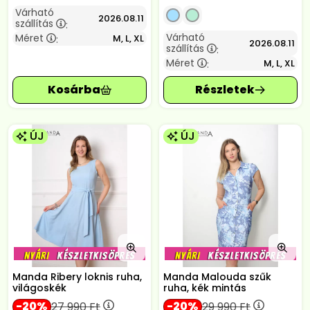
Várható
2026.08.11
szállítás
:
Várható
Méret
M, L, XL
:
2026.08.11
szállítás
:
Méret
M, L, XL
:
ÚJ
ÚJ
Manda Ribery loknis ruha,
Manda Malouda szűk
világoskék
ruha, kék mintás
20
20
27 990
Ft
29 990
Ft