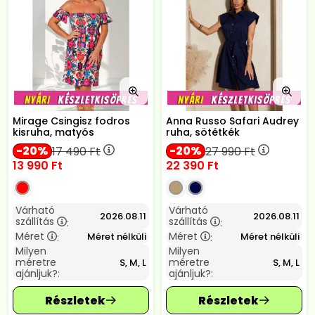
Mirage Csingisz fodros
Anna Russo Safari Audrey
kisruha, matyós
ruha, sötétkék
20
20
17 490
Ft
27 990
Ft
13 990
Ft
22 390
Ft
Várható
Várható
2026.08.11
2026.08.11
szállítás
szállítás
:
:
Méret
Méret
Méret nélküli
Méret nélküli
:
:
Milyen
Milyen
méretre
méretre
S, M, L
S, M, L
ajánljuk?:
ajánljuk?: