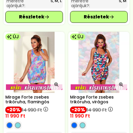
méretre
méretre
S, M, L
S, M
ajánljuk?:
ajánljuk?:
ÚJ
ÚJ
Mirage Forte zsebes
Mirage Forte zsebes
trikóruha, flamingós
trikóruha, virágos
20
20
14 990
Ft
14 990
Ft
11 990
Ft
11 990
Ft