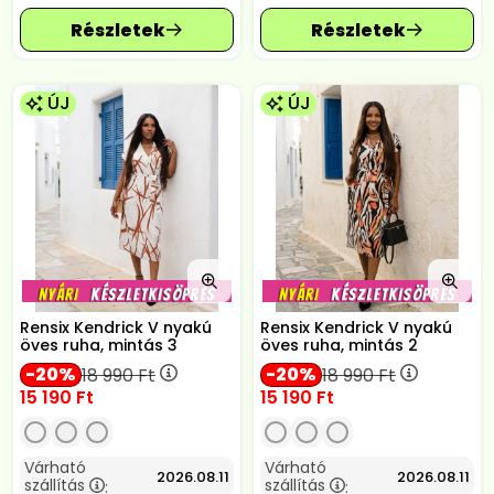
ÚJ
ÚJ
Rensix Kendrick V nyakú
Rensix Kendrick V nyakú
öves ruha, mintás 3
öves ruha, mintás 2
20
20
18 990
Ft
18 990
Ft
15 190
Ft
15 190
Ft
Várható
Várható
2026.08.11
2026.08.11
szállítás
szállítás
:
: