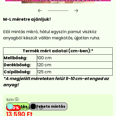
Előrehaladás:
0
%
M-L méretre ajánljuk!
Elől mintás mikró, hátul egyszín pamut viszkóz
anyagból készült vállán megkötős, újjatlan ruha.
Termék mért adatai (cm-ben):*
Mellbőség:
100 cm
Derékbőség:
120 cm
Csípőbőség:
125 cm
*A megjelölt méreteken felül 5-10 cm-et enged az
anyag!
Szín
:
Mintás
Fekete mintás
20
16 990
Ft
13 590
Ft