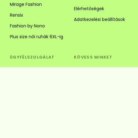
Mirage Fashion
Elérhetőségek
Rensix
Adatkezelési beállítások
Fashion by Nono
Plus size női ruhák 6XL-ig
ÜGYFÉLSZOLGÁLAT
KÖVESS MINKET
Visszaküldés és csere
Szédi Butik Webshop
info@szedibutik.hu
+36303317787
4220 Hajdúböszörmény,
Baltazár Dezső utca 18.