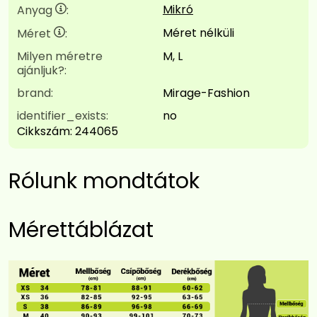
Mikró
Anyag
:
Méret nélküli
Méret
:
Milyen méretre
M, L
ajánljuk?:
brand:
Mirage-Fashion
identifier_exists:
no
Cikkszám:
244065
Rólunk mondtátok
Mérettáblázat