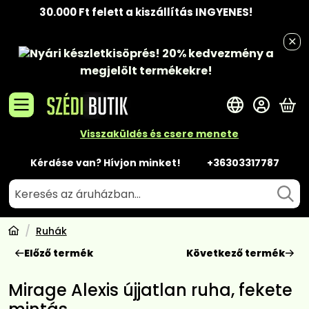
30.000 Ft felett a kiszállítás INGYENES!
Nyári készletkisöprés!
20% kedvezmény
a
megjelölt termékekre!
A 
Visszaküldés és csere menete
Kérdése van? Hívjon minket!
+36303317787
Ruhák
Előző termék
Következő termék
Mirage Alexis újjatlan ruha, fekete