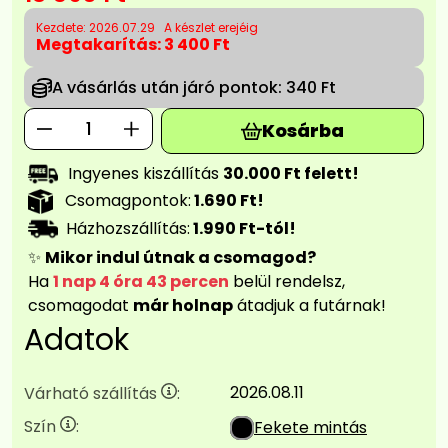
Kezdete: 2026.07.29
A készlet erejéig
Megtakarítás:
3 400 Ft
A vásárlás után járó pontok:
340 Ft
Kosárba
Ingyenes kiszállítás
30.000 Ft felett!
Csomagpontok:
1.690 Ft!
Házhozszállítás:
1.990 Ft-tól!
✨
Mikor indul útnak a csomagod?
Ha
1 nap 4 óra 43 percen
belül rendelsz,
csomagodat
már holnap
átadjuk a futárnak!
Adatok
2026.08.11
Várható szállítás
:
Szín
:
Fekete mintás