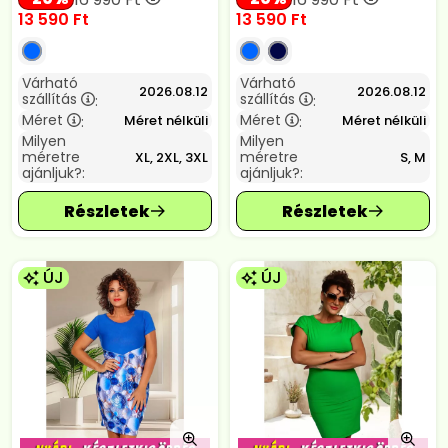
13 590
Ft
13 590
Ft
Várható
Várható
2026.08.12
2026.08.12
szállítás
szállítás
:
:
Méret
Méret
Méret nélküli
Méret nélküli
:
:
Milyen
Milyen
méretre
méretre
XL, 2XL, 3XL
S, M
ajánljuk?:
ajánljuk?:
ÚJ
ÚJ