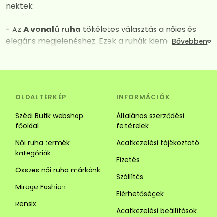
nektek:
- Az
A vonalú ruha
tökéletes választás a nőies és
elegáns megjelenéshez. Ezek a ruhák kiemelik a
dekoltázst, miközben derék vagy csípő vonalától
kezdve fokozatos kiszélesednek így mindent
elrejtenek amit nem szeretnénk láttatni. A széles
szabásuk és a megfelelően kiválasztott anyagok
OLDALTÉRKÉP
INFORMÁCIÓK
kombinációja garantálja a maximális kényelmet és a
vonzó megjelenést. Tökéletes választás alkalomra és
Szédi Butik webshop
Általános szerződési
hétköznapra is.
főoldal
feltételek
Női ruha termék
Adatkezelési tájékoztató
- Az
Ingruha
egy igazi jolly joker darab. Számos stílus
kategóriák
közül választhatsz. Az ingruhák ideálisak a laza és
Fizetés
sikkes megjelenéhez. Az ingruhák sokoldalúságuk
Összes női ruha márkánk
Szállítás
révén tökéletesek lehetnek alkalmi és hétköznapi
Mirage Fashion
viseletnek is, kombináld kiegészítőkkel vagy egy
Elérhetőségek
szuper övvel. Alacsony hölgyeknek javasoljuk a
Rensix
Adatkezelési beállítások
függőleges csíkozású darabokat mert optikailag