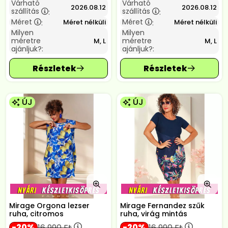
Várható
Várható
2026.08.12
2026.08.12
szállítás
szállítás
:
:
Méret
Méret
Méret nélküli
Méret nélküli
:
:
Milyen
Milyen
méretre
méretre
M, L
M, L
ajánljuk?:
ajánljuk?:
ÚJ
ÚJ
Mirage Orgona lezser
Mirage Fernandez szűk
ruha, citromos
ruha, virág mintás
20
20
16 990
Ft
16 990
Ft