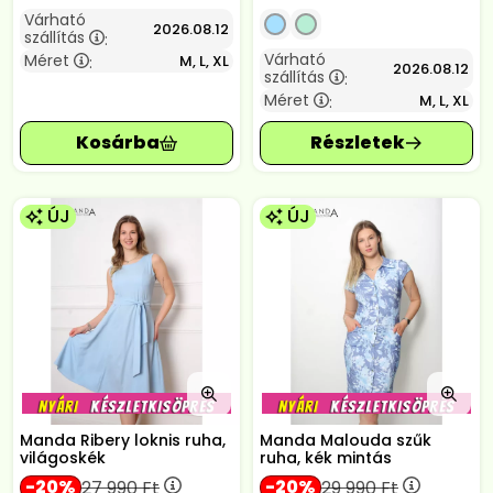
Várható
2026.08.12
szállítás
:
Várható
Méret
M, L, XL
:
2026.08.12
szállítás
:
Méret
M, L, XL
:
ÚJ
ÚJ
Manda Ribery loknis ruha,
Manda Malouda szűk
világoskék
ruha, kék mintás
20
20
27 990
Ft
29 990
Ft