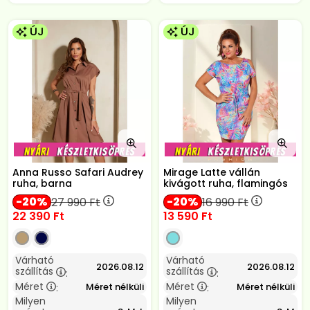
ÚJ
ÚJ
Anna Russo Safari Audrey
Mirage Latte vállán
ruha, barna
kivágott ruha, flamingós
20
20
27 990
Ft
16 990
Ft
22 390
Ft
13 590
Ft
Várható
Várható
2026.08.12
2026.08.12
szállítás
szállítás
:
:
Méret
Méret
Méret nélküli
Méret nélküli
:
:
Milyen
Milyen