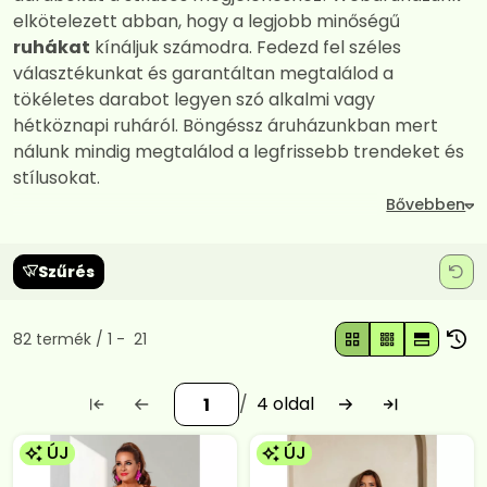
elkötelezett abban, hogy a legjobb minőségű
ruhákat
kínáljuk számodra. Fedezd fel széles
választékunkat és garantáltan megtalálod a
tökéletes darabot legyen szó alkalmi vagy
hétköznapi ruháról. Böngéssz áruházunkban mert
nálunk mindig megtalálod a legfrissebb trendeket és
stílusokat.
Szűrés
Összes termék a kategóriában
82
termék
1
21
4
ÚJ
ÚJ