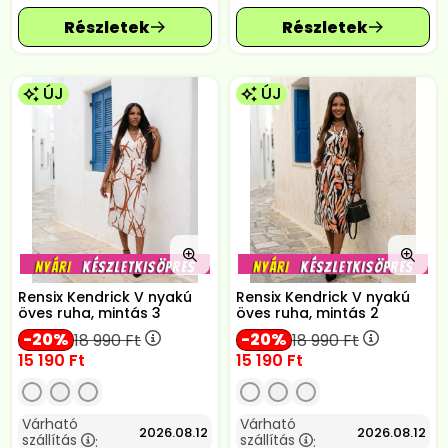
ÚJ
ÚJ
Rensix Kendrick V nyakú
Rensix Kendrick V nyakú
öves ruha, mintás 3
öves ruha, mintás 2
20
20
18 990
Ft
18 990
Ft
15 190
Ft
15 190
Ft
Várható
Várható
2026.08.12
2026.08.12
szállítás
szállítás
:
: