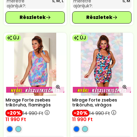
méretre
méretre
S, M, L
S, M
ajánljuk?:
ajánljuk?:
ÚJ
ÚJ
Mirage Forte zsebes
Mirage Forte zsebes
trikóruha, flamingós
trikóruha, virágos
20
20
14 990
Ft
14 990
Ft
11 990
Ft
11 990
Ft