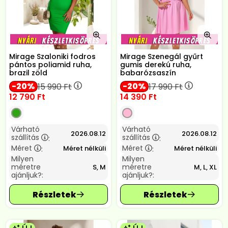
Mirage Szaloniki fodros
Mirage Szenegál gyűrt
pántos poliamid ruha,
gumis derekú ruha,
brazil zöld
babarózsaszín
20
20
15 990
Ft
17 990
Ft
12 790
Ft
14 390
Ft
Várható
Várható
2026.08.12
2026.08.12
szállítás
szállítás
:
:
Méret
Méret
Méret nélküli
Méret nélküli
:
:
Milyen
Milyen
méretre
méretre
S, M
M, L, XL
ajánljuk?:
ajánljuk?: