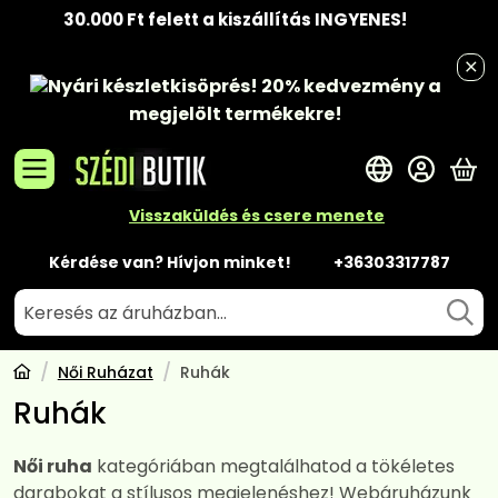
30.000 Ft felett a kiszállítás INGYENES!
Nyári készletkisöprés!
20% kedvezmény
a
megjelölt termékekre!
A 
Visszaküldés és csere menete
Kérdése van? Hívjon minket!
+36303317787
Női Ruházat
Ruhák
Ruhák
Női ruha
kategóriában megtalálhatod a tökéletes
darabokat a stílusos megjelenéshez! Webáruházunk