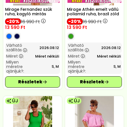
Mirage Fernandez szűk
Mirage Athén emelt vállú
ruha, kagyló mintás
poliamid ruha, brazil zöld
20
20
16 990
Ft
16 990
Ft
13 590
Ft
13 590
Ft
Várható
Várható
2026.08.12
2026.08.12
szállítás
szállítás
:
:
Méret
Méret
Méret nélküli
Méret nélküli
:
:
Milyen
Milyen
méretre
méretre
S, M
S, M
ajánljuk?:
ajánljuk?:
ÚJ
ÚJ