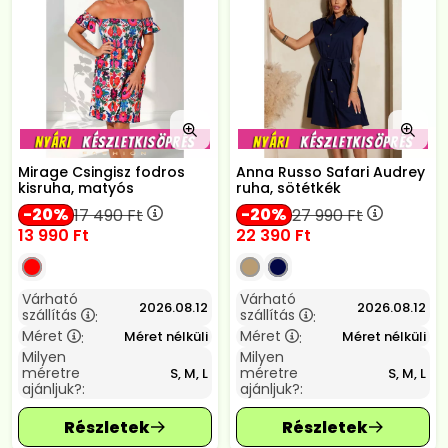
Mirage Csingisz fodros
Anna Russo Safari Audrey
kisruha, matyós
ruha, sötétkék
20
20
17 490
Ft
27 990
Ft
13 990
Ft
22 390
Ft
Várható
Várható
2026.08.12
2026.08.12
szállítás
szállítás
:
:
Méret
Méret
Méret nélküli
Méret nélküli
:
:
Milyen
Milyen
méretre
méretre
S, M, L
S, M, L
ajánljuk?:
ajánljuk?: