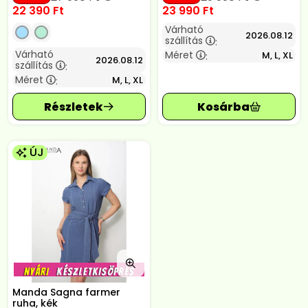
22 390
Ft
23 990
Ft
Várható
2026.08.12
szállítás
:
Várható
Méret
M, L, XL
:
2026.08.12
szállítás
:
Méret
M, L, XL
:
ÚJ
Manda Sagna farmer
ruha, kék