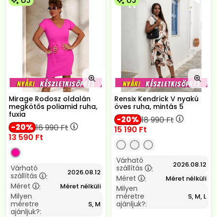
ÚJ
ÚJ
Mirage Rodosz oldalán
Rensix Kendrick V nyakú
megkötős poliamid ruha,
öves ruha, mintás 5
fuxia
20
18 990
Ft
20
16 990
Ft
15 190
Ft
13 590
Ft
Várható
2026.08.12
Várható
szállítás
:
2026.08.12
szállítás
:
Méret
Méret nélküli
:
Méret
Méret nélküli
:
Milyen
Milyen
méretre
S, M, L
méretre
ajánljuk?:
S, M
ajánljuk?: