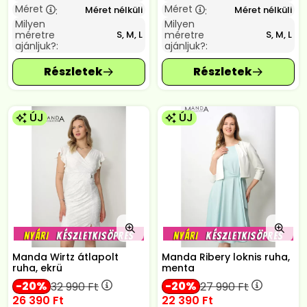
Méret
Méret
Méret nélküli
Méret nélküli
:
:
Milyen
Milyen
méretre
méretre
S, M, L
S, M, L
ajánljuk?:
ajánljuk?:
ÚJ
ÚJ
Manda Wirtz átlapolt
Manda Ribery loknis ruha,
ruha, ekrü
menta
20
20
32 990
Ft
27 990
Ft
26 390
Ft
22 390
Ft