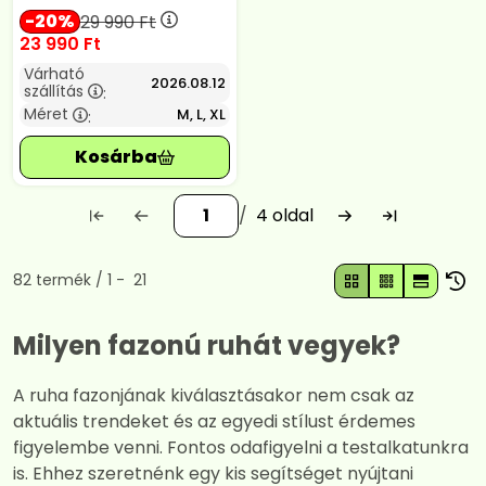
20
29 990
Ft
23 990
Ft
Várható
2026.08.12
szállítás
:
Méret
M, L, XL
:
4
Összes termék a kategóriában
82
termék
1
21
Milyen fazonú ruhát vegyek?
A ruha fazonjának kiválasztásakor nem csak az
aktuális trendeket és az egyedi stílust érdemes
figyelembe venni. Fontos odafigyelni a testalkatunkra
is. Ehhez szeretnénk egy kis segítséget nyújtani