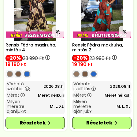
Rensix Fédra maxiruha,
Rensix Fédra maxiruha,
mintás 4
mintás 2
20
20
23 990
Ft
23 990
Ft
19 190
Ft
19 190
Ft
Várható
Várható
2026.08.11
2026.08.11
szállítás
szállítás
:
:
Méret
Méret
Méret nélküli
Méret nélküli
:
:
Milyen
Milyen
méretre
méretre
M, L, XL
M, L, XL
ajánljuk?:
ajánljuk?: