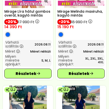
Mirage Líra hátul gombos
Mirage Melinda maxiruha,
overál, kagyló mintás
kagyló mintás
20
20
17 990
Ft
18 990
Ft
14 390
Ft
15 190
Ft
Várható
Várható
2026.08.11
2026.08.11
szállítás
szállítás
:
:
Méret
Méret
Méret nélküli
Méret nélküli
:
:
Milyen
Milyen
XL, 2XL, 3XL,
méretre
méretre
S, M, L
4XL
ajánljuk?:
ajánljuk?:
ÚJ
ÚJ