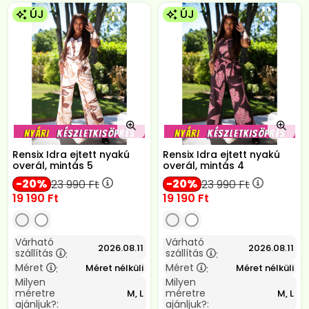
ÚJ
ÚJ
Rensix Idra ejtett nyakú
Rensix Idra ejtett nyakú
overál, mintás 5
overál, mintás 4
20
20
23 990
Ft
23 990
Ft
19 190
Ft
19 190
Ft
Várható
Várható
2026.08.11
2026.08.11
szállítás
szállítás
:
:
Méret
Méret
Méret nélküli
Méret nélküli
:
:
Milyen
Milyen
méretre
méretre
M, L
M, L
ajánljuk?:
ajánljuk?: