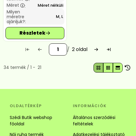
Méret
Méret nélküli
:
Milyen
méretre
M, L
ajánljuk?:
2
Összes termék a kategóriában
34
termék
1
21
OLDALTÉRKÉP
INFORMÁCIÓK
Szédi Butik webshop
Általános szerződési
főoldal
feltételek
Női ruha termék
Adatkezelési tájékoztató