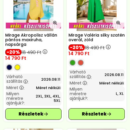
Mirage Akropolisz vállán
Mirage Valéria silky szatén
pántos maxiruha,
overál, zöld
napsárga
20
18 490
Ft
20
18 490
Ft
14 790
Ft
14 790
Ft
Várható
2026.08.11
Várható
szállítás
:
2026.08.11
szállítás
:
Méret
Méret nélküli
:
Méret
Méret nélküli
:
Milyen
Milyen
méretre
L, XL
2XL, 3XL, 4XL,
méretre
ajánljuk?:
5XL
ajánljuk?: