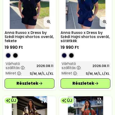
Anna Russo x Dress by
Anna Russo x Dress by
Szédi Hajni shortos overál,
Szédi Hajni shortos overál,
fekete
sötétkék
19 990
Ft
19 990
Ft
Várható
Várható
2026.08.11
2026.08.11
szállítás
szállítás
:
:
Méret
Méret
S/M, M/L, L/XL
S/M, M/L, L/XL
:
:
ÚJ
ÚJ