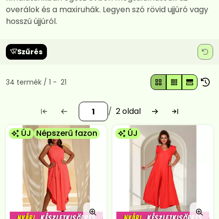
overálok és a maxiruhák. Legyen szó rövid ujjúró vagy
hosszú újjúról.
Szűrés
Összes termék a kategóriában
34
termék
1
21
2
ÚJ
Népszerű fazon
ÚJ