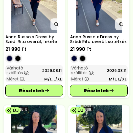
Anna Russo x Dress by
Anna Russo x Dress by
Szédi Rita overál, fekete
Szédi Rita overál, sötétkék
21 990
Ft
21 990
Ft
Várható
Várható
2026.08.11
2026.08.11
szállítás
szállítás
:
:
Méret
Méret
M/L, L/XL
M/L, L/XL
:
:
ÚJ
ÚJ