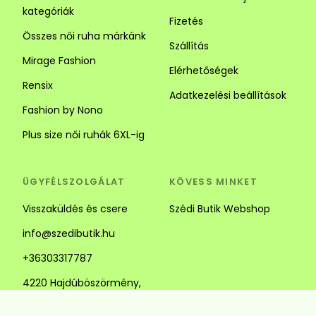
kategóriák
Fizetés
Összes női ruha márkánk
Szállítás
Mirage Fashion
Elérhetőségek
Rensix
Adatkezelési beállítások
Fashion by Nono
Plus size női ruhák 6XL-ig
ÜGYFÉLSZOLGÁLAT
KÖVESS MINKET
Visszaküldés és csere
Szédi Butik Webshop
info@szedibutik.hu
+36303317787
4220 Hajdúböszörmény,
Baltazár Dezső utca 18.