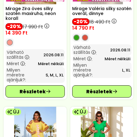
Mirage Zira öves silky
Mirage Valéria silky szatén
szatén maxiruha, neon
overál, dinnye
korall
20
18 490
Ft
20
17 990
Ft
14 790
Ft
14 390
Ft
Várható
2026.08.11
Várható
szállítás
:
2026.08.11
szállítás
:
Méret
Méret nélküli
:
Méret
Méret nélküli
:
Milyen
Milyen
méretre
L, XL
méretre
ajánljuk?:
S, M, L, XL
ajánljuk?:
ÚJ
ÚJ