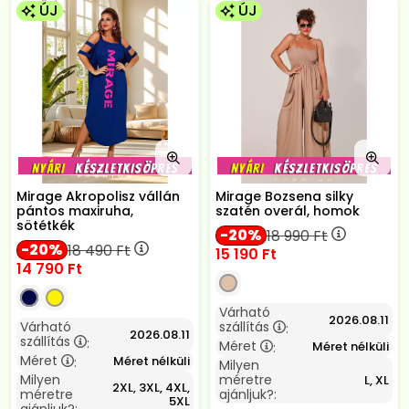
ÚJ
ÚJ
Mirage Akropolisz vállán
Mirage Bozsena silky
pántos maxiruha,
szatén overál, homok
sötétkék
20
18 990
Ft
20
18 490
Ft
15 190
Ft
14 790
Ft
Várható
2026.08.11
Várható
szállítás
:
2026.08.11
szállítás
:
Méret
Méret nélküli
:
Méret
Méret nélküli
:
Milyen
Milyen
méretre
L, XL
2XL, 3XL, 4XL,
méretre
ajánljuk?:
5XL