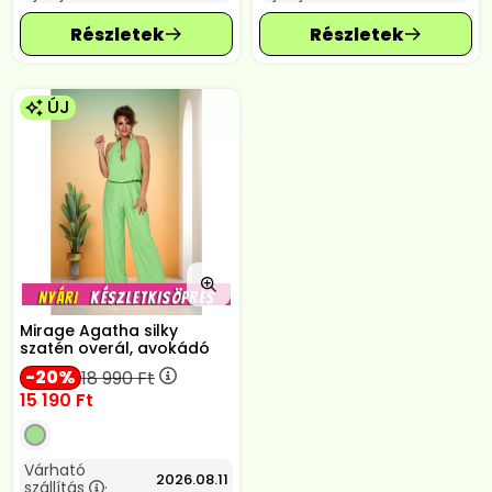
ÚJ
Mirage Agatha silky
szatén overál, avokádó
20
18 990
Ft
15 190
Ft
Várható
2026.08.11
szállítás
: