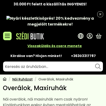
30.000 Ft felett a kiszállítás INGYENES!
Nyári készletkisöprés!
20% kedvezmény
a
megjelölt termékekre!
A 
Visszaküldés és csere menete
Kérdése van? Hívjon minket!
+36303317787
Női Ruházat
Overálok, Maxiruhák
Overálok, Maxiruhák
Női overálok, női maxiruhák nem csak nyáron!
Kínálatunkban egész évben megtalálhatóak az