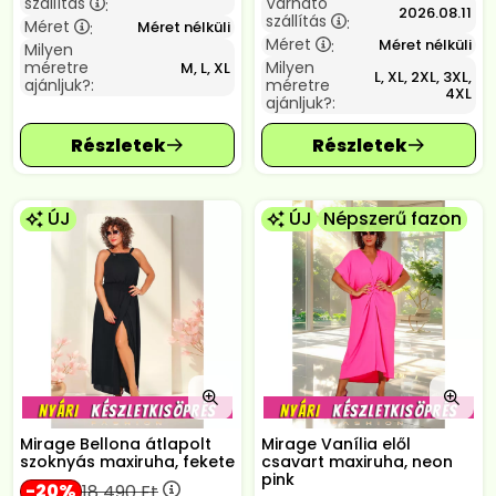
szállítás
Várható
:
2026.08.11
szállítás
:
Méret
Méret nélküli
:
Méret
Méret nélküli
:
Milyen
méretre
Milyen
M, L, XL
L, XL, 2XL, 3XL,
ajánljuk?:
méretre
4XL
ajánljuk?:
ÚJ
ÚJ
Népszerű fazon
Mirage Bellona átlapolt
Mirage Vanília elől
szoknyás maxiruha, fekete
csavart maxiruha, neon
pink
20
18 490
Ft