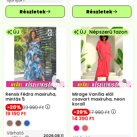
ajánljuk?:
ÚJ
ÚJ
Népszerű fazon
Rensix Fédra maxiruha,
Mirage Vanília elől
mintás 5
csavart maxiruha, neon
korall
20
23 990
Ft
20
17 990
Ft
19 190
Ft
14 390
Ft
Várható
2026.08.11