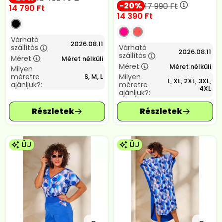
20
17 990
Ft
14 790
Ft
14 390
Ft
Várható
2026.08.11
szállítás
Várható
:
2026.08.11
szállítás
:
Méret
Méret nélküli
:
Méret
Méret nélküli
:
Milyen
méretre
Milyen
S, M, L
L, XL, 2XL, 3XL,
ajánljuk?:
méretre
4XL
ajánljuk?:
ÚJ
ÚJ