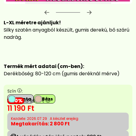
Előrehaladás:
0
%
L-XL méretre ajánljuk!
Silky szatén anyagból készült, gumis derekú, bő szárú
nadrág.
Termék mért adatai (cm-ben):
Derékbőség: 80-120 cm (gumis deréknál mérve)
Szín
:
Menta
Bézs
20
13 990
Ft
11 190
Ft
Kezdete: 2026.07.29
A készlet erejéig
Megtakarítás:
2 800 Ft