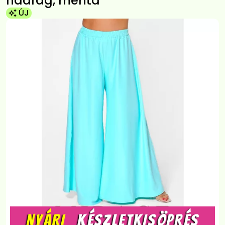
nadrág, menta
ÚJ