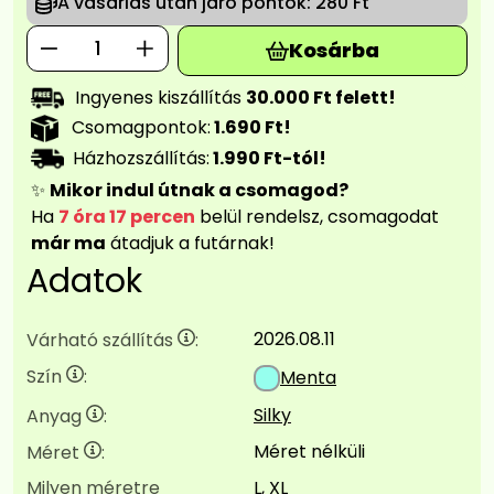
A vásárlás után járó pontok:
280 Ft
Kosárba
Ingyenes kiszállítás
30.000 Ft felett!
Csomagpontok:
1.690 Ft!
Házhozszállítás:
1.990 Ft-tól!
✨
Mikor indul útnak a csomagod?
Ha
7 óra 17 percen
belül rendelsz, csomagodat
már ma
átadjuk a futárnak!
Adatok
2026.08.11
Várható szállítás
:
Szín
:
Menta
Silky
Anyag
:
Méret nélküli
Méret
:
Milyen méretre
L, XL