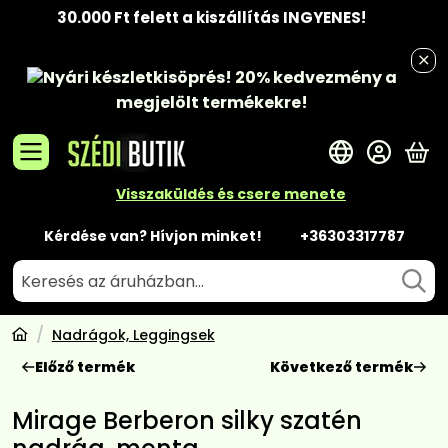
30.000 Ft felett a kiszállítás INGYENES!
Nyári készletkisöprés!
20% kedvezmény
a
megjelölt termékekre!
A 
Visszaküldés és csere menete
Kérdése van? Hívjon minket!
+36303317787
Nadrágok, Leggingsek
Előző termék
Következő termék
Mirage Berberon silky szatén