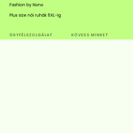
Fashion by Nono
Plus size női ruhák 6XL-ig
ÜGYFÉLSZOLGÁLAT
KÖVESS MINKET
Visszaküldés és csere
Szédi Butik Webshop
info@szedibutik.hu
+36303317787
4220 Hajdúböszörmény,
Baltazár Dezső utca 18.
© Szédi Butik
4220 Hajdúböszörmény, Baltazár Dezső utca
18.