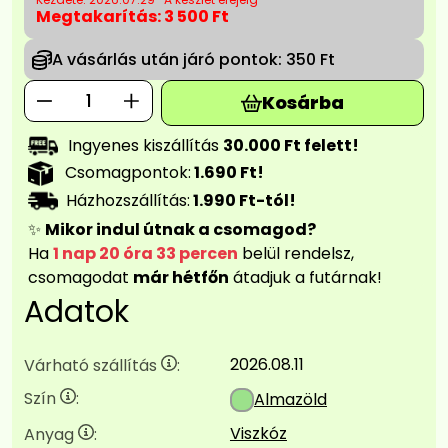
Megtakarítás:
3 500 Ft
A vásárlás után járó pontok:
350 Ft
Kosárba
Ingyenes kiszállítás
30.000 Ft felett!
Csomagpontok:
1.690 Ft!
Házhozszállítás:
1.990 Ft-tól!
✨
Mikor indul útnak a csomagod?
Ha
1 nap 20 óra 33 percen
belül rendelsz,
csomagodat
már hétfőn
átadjuk a futárnak!
Adatok
2026.08.11
Várható szállítás
:
Szín
:
Almazöld
Viszkóz
Anyag
: