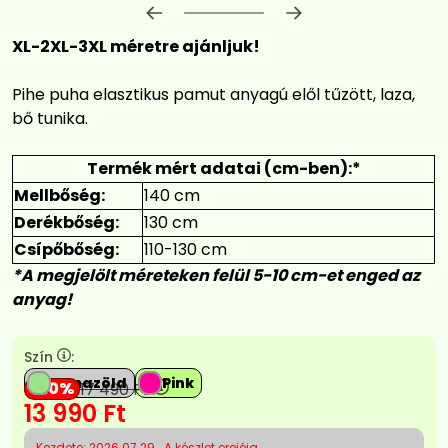
Előrehaladás:
0
%
XL-2XL-3XL méretre ajánljuk!
Pihe puha elasztikus pamut anyagú elől tűzött, laza,
bő tunika.
Termék mért adatai (cm-ben):*
Mellbőség:
140 cm
Derékbőség:
130 cm
Csípőbőség:
110-130 cm
*A megjelölt méreteken felül 5-10 cm-et enged az
anyag!
Szín
:
Almazöld
Pink
20
17 490
Ft
13 990
Ft
Kezdete: 2026.07.29
A készlet erejéig