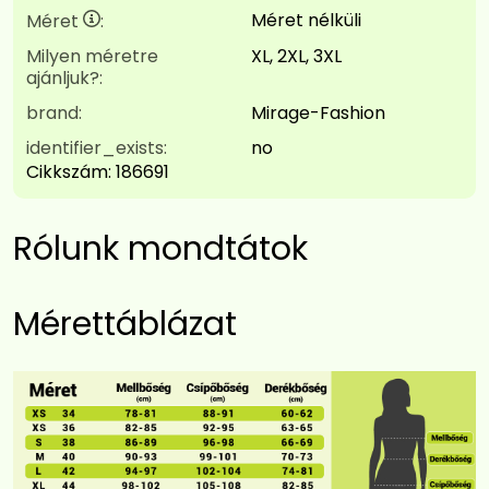
Méret nélküli
Méret
:
Milyen méretre
XL, 2XL, 3XL
ajánljuk?:
brand:
Mirage-Fashion
identifier_exists:
no
Cikkszám:
186691
Rólunk mondtátok
Mérettáblázat