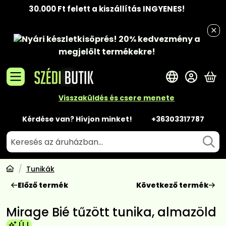
30.000 Ft felett a kiszállítás INGYENES!
Nyári készletkisöprés!
20% kedvezmény
a
megjelölt termékekre!
A 
Visszaküldés és csere menete
Kérdése van? Hívjon minket!
+36303317787
Tunikák
Előző termék
Következő termék
Mirage Bié tűzött tunika, almazöld
ÚJ