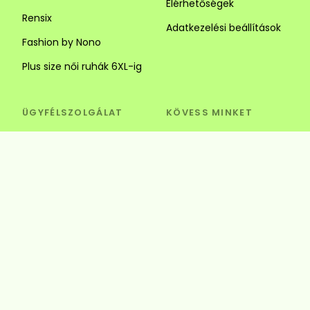
Elérhetőségek
Rensix
Adatkezelési beállítások
Fashion by Nono
Plus size női ruhák 6XL-ig
ÜGYFÉLSZOLGÁLAT
KÖVESS MINKET
Visszaküldés és csere
Szédi Butik Webshop
info@szedibutik.hu
+36303317787
4220 Hajdúböszörmény,
Baltazár Dezső utca 18.
© Szédi Butik