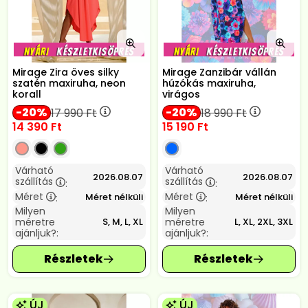
Mirage Zira öves silky
Mirage Zanzibár vállán
szatén maxiruha, neon
húzókás maxiruha,
korall
virágos
20
20
17 990
Ft
18 990
Ft
14 390
Ft
15 190
Ft
Várható
Várható
2026.08.07
2026.08.07
szállítás
szállítás
:
:
Méret
Méret
Méret nélküli
Méret nélküli
:
:
Milyen
Milyen
méretre
méretre
S, M, L, XL
L, XL, 2XL, 3XL
ajánljuk?:
ajánljuk?:
ÚJ
ÚJ