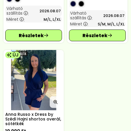
Várható
2026.08.07
szállítás
Várható
:
2026.08.07
szállítás
:
Méret
M/L, L/XL
:
Méret
S/M, M/L, L/XL
:
ÚJ
Anna Russo x Dress by
Szédi Hajni shortos overál,
sötétkék