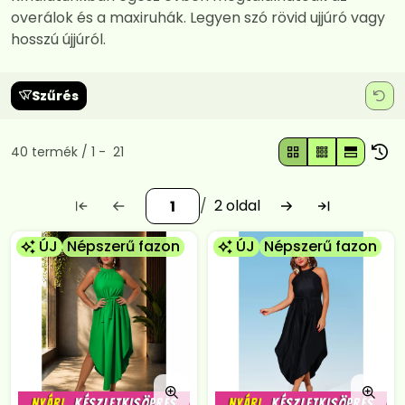
overálok és a maxiruhák. Legyen szó rövid ujjúró vagy
hosszú újjúról.
Szűrés
Összes termék a kategóriában
40
termék
1
21
2
ÚJ
Népszerű fazon
ÚJ
Népszerű fazon