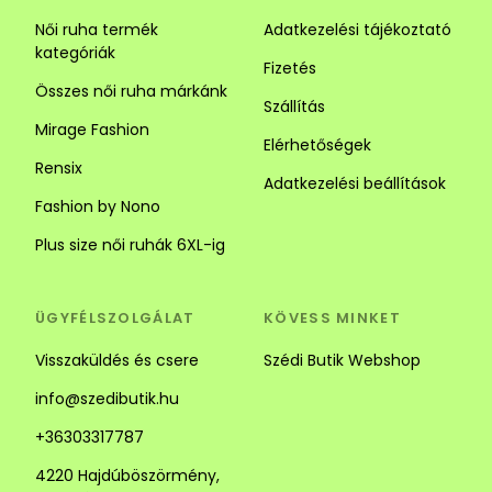
Női ruha termék
Adatkezelési tájékoztató
kategóriák
Fizetés
Összes női ruha márkánk
Szállítás
Mirage Fashion
Elérhetőségek
Rensix
Adatkezelési beállítások
Fashion by Nono
Plus size női ruhák 6XL-ig
ÜGYFÉLSZOLGÁLAT
KÖVESS MINKET
Visszaküldés és csere
Szédi Butik Webshop
info@szedibutik.hu
+36303317787
4220 Hajdúböszörmény,