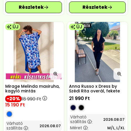
ÚJ
ÚJ
Mirage Melinda maxiruha,
Anna Russo x Dress by
kagyló mintás
Szédi Rita overál, fekete
21 990
Ft
20
18 990
Ft
15 190
Ft
Várható
2026.08.07
szállítás
:
Várható
2026.08.07
Méret
szállítás
M/L, L/XL
:
: