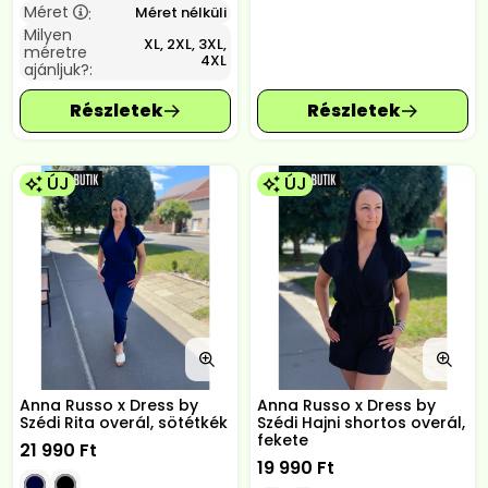
Méret
Méret nélküli
:
Milyen
XL, 2XL, 3XL,
méretre
4XL
ajánljuk?:
ÚJ
ÚJ
Anna Russo x Dress by
Anna Russo x Dress by
Szédi Rita overál, sötétkék
Szédi Hajni shortos overál,
fekete
21 990
Ft
19 990
Ft