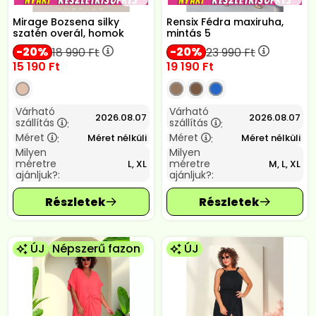
Mirage Bozsena silky
Rensix Fédra maxiruha,
szatén overál, homok
mintás 5
20
20
18 990
Ft
23 990
Ft
15 190
Ft
19 190
Ft
Várható
Várható
2026.08.07
2026.08.07
szállítás
szállítás
:
:
Méret
Méret
Méret nélküli
Méret nélküli
:
:
Milyen
Milyen
méretre
méretre
L, XL
M, L, XL
ajánljuk?:
ajánljuk?:
ÚJ
Népszerű fazon
ÚJ