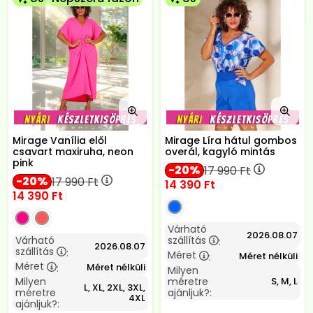
Mirage Vanília elől
Mirage Líra hátul gombos
csavart maxiruha, neon
overál, kagyló mintás
pink
20
17 990
Ft
20
17 990
Ft
14 390
Ft
14 390
Ft
Várható
2026.08.07
Várható
szállítás
:
2026.08.07
szállítás
:
Méret
Méret nélküli
:
Méret
Méret nélküli
:
Milyen
Milyen
méretre
S, M, L
L, XL, 2XL, 3XL,
méretre
ajánljuk?:
4XL
ajánljuk?: