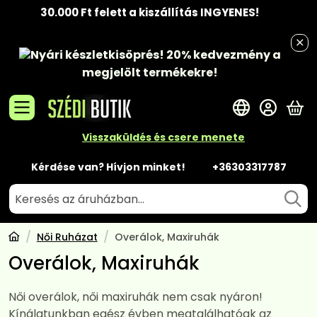
30.000 Ft felett a kiszállítás INGYENES!
Nyári készletkisöprés!
20% kedvezmény
a
megjelölt termékekre!
A 
Visszaküldés és csere menete
Kérdése van? Hívjon minket!
+36303317787
Női Ruházat
Overálok, Maxiruhák
Overálok, Maxiruhák
Női overálok, női maxiruhák nem csak nyáron!
Kínálatunkban egész évben megtalálhatóak az