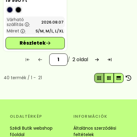
19 990
Ft
Várható
2026.08.07
szállítás
:
Méret
S/M, M/L, L/XL
:
2
Összes termék a kategóriában
40
termék
1
21
OLDALTÉRKÉP
INFORMÁCIÓK
Szédi Butik webshop
Általános szerződési
főoldal
feltételek