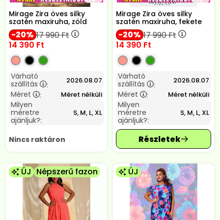
Mirage Zira öves silky
Mirage Zira öves silky
szatén maxiruha, zöld
szatén maxiruha, fekete
20
20
17 990
Ft
17 990
Ft
14 390
Ft
14 390
Ft
Várható
Várható
2026.08.07
2026.08.07
szállítás
szállítás
:
:
Méret
Méret
Méret nélküli
Méret nélküli
:
:
Milyen
Milyen
méretre
méretre
S, M, L, XL
S, M, L, XL
ajánljuk?:
ajánljuk?:
Nincs raktáron
ÚJ
Népszerű fazon
ÚJ