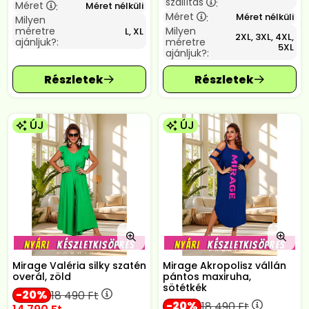
szállítás
:
Méret
Méret nélküli
:
Méret
Méret nélküli
:
Milyen
méretre
Milyen
L, XL
2XL, 3XL, 4XL,
ajánljuk?:
méretre
5XL
ajánljuk?:
ÚJ
ÚJ
Mirage Valéria silky szatén
Mirage Akropolisz vállán
overál, zöld
pántos maxiruha,
sötétkék
20
18 490
Ft
20
18 490
Ft