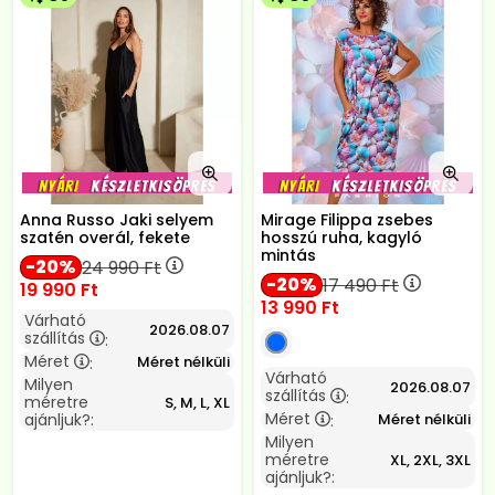
Anna Russo Jaki selyem
Mirage Filippa zsebes
szatén overál, fekete
hosszú ruha, kagyló
mintás
20
24 990
Ft
20
17 490
Ft
19 990
Ft
13 990
Ft
Várható
2026.08.07
szállítás
:
Méret
Méret nélküli
:
Várható
Milyen
2026.08.07
szállítás
:
méretre
S, M, L, XL
Méret
Méret nélküli
ajánljuk?:
:
Milyen
méretre
XL, 2XL, 3XL
ajánljuk?: