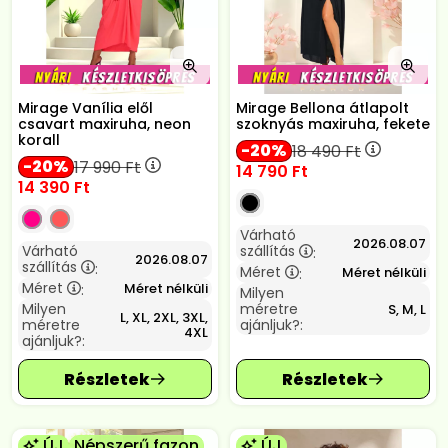
Mirage Vanília elől
Mirage Bellona átlapolt
csavart maxiruha, neon
szoknyás maxiruha, fekete
korall
20
18 490
Ft
20
17 990
Ft
14 790
Ft
14 390
Ft
Várható
2026.08.07
Várható
szállítás
:
2026.08.07
szállítás
:
Méret
Méret nélküli
:
Méret
Méret nélküli
:
Milyen
Milyen
méretre
S, M, L
L, XL, 2XL, 3XL,
méretre
ajánljuk?:
4XL
ajánljuk?:
ÚJ
Népszerű fazon
ÚJ