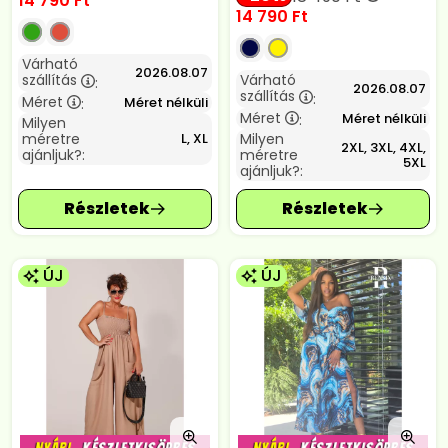
14 790
Ft
14 790
Ft
Várható
2026.08.07
szállítás
Várható
:
2026.08.07
szállítás
:
Méret
Méret nélküli
:
Méret
Méret nélküli
:
Milyen
méretre
Milyen
L, XL
2XL, 3XL, 4XL,
ajánljuk?:
méretre
5XL
ajánljuk?:
ÚJ
ÚJ